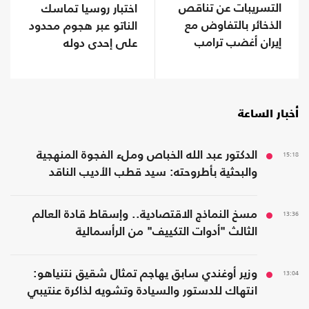
التسريبات عن تناقص
اختبار روسيا تماسك
الذخائر بالتفاوض مع
الناتو عبر هجوم محدود
إيران أغضب ترامب
على إحدى دوله
أخبار الساعة
15:18
الدكتور عبد الله الخباص وملء الفجوة المنهجية
والبحثية بأطروحته: سيد قطب الأديب الناقد
13:36
مسخ النماذج الاقتصادية.. وإسقاط قادة العالم
الثالث "أدوات التكييف" من الرأسمالية
13:04
وزير أوغندي سابق يهاجم تمثال شقيق نتنياهو:
انتهاك للدستور والسيادة وتشويه لذاكرة عنتيبي