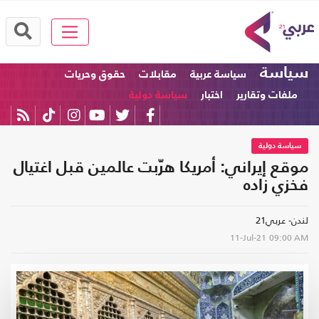
سياسة
سياسة عربية
مقابلات
حقوق وحريات
ملفات وتقارير
اختبار
سياسة دولية
سياسة دولية
موقع إيراني: أمريكا هرّبت عالمين قبل اغتيال
فخزي زاده
لندن- عربي21
11-Jul-21
09:00 AM