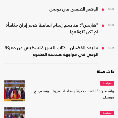
12:32
الوضع الصفري في تونس
12:31
"هآرتس": قد يمنح إتمام اتفاقية هرمز إيران مكافأة
لم تكن تتوقعها
12:26
ما بعد القضبان.. كتاب لأسير فلسطيني عن معركة
الوعي في مواجهة هندسة الخضوع
ذات صلة
سياسة
واشنطن: "خلافات جدية" بمحادثات فيينا.. وتقدم مع
موسكو
سياسة