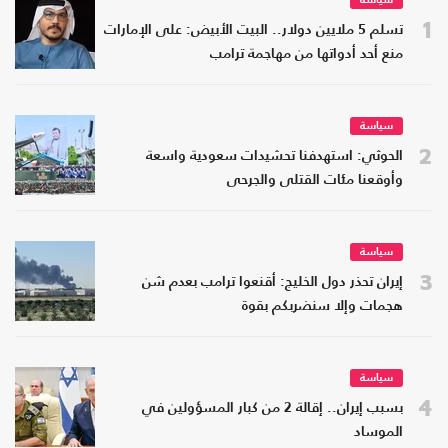
سياسة
1
تسلم 5 ملايين دولار.. البيت الأبيض: على الإمارات
منع أحد أدواتها من مهاجمة ترامب
سياسة
2
الحوثي: استهدفنا تحشيدات سعودية واسعة
وأوقعنا مئات القتلى والجرحى
سياسة
3
إيران تحذر دول الخليج: أقنعوا ترامب بعدم شن
هجمات وإلا سنضربكم بقوة
سياسة
4
بسبب إيران.. إقالة 2 من كبار المسؤولين في
الموساد