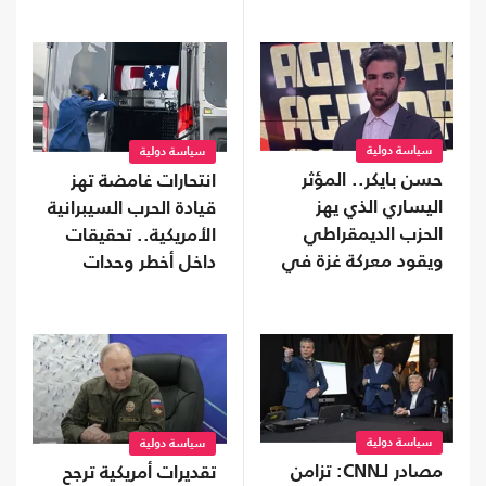
سياسة دولية
سياسة دولية
حسن بايكر.. المؤثر
انتحارات غامضة تهز
اليساري الذي يهز
قيادة الحرب السيبرانية
الحزب الديمقراطي
الأمريكية.. تحقيقات
ويقود معركة غزة في
داخل أخطر وحدات
الفضاء الرقمي
البنتاغون
سياسة دولية
سياسة دولية
مصادر لـCNN: تزامن
تقديرات أمريكية ترجح