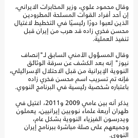
وقال محمود علوي، وزير المخابرات الايراني،
إن أحد أفراد القوات المسلحة المطرودين
الذين لعبوا دورًا رئيسيًا في التخطيط لاغتيال
محسن فخري زاده قد هرب من إيران قبل
تنفيذ العملية.
وقال المسؤول الأمني السابق لـ"إنصاف
نيوز" إنه بعد الكشف عن سرقة الوثائق
النووية الإيرانية من قبل الاحتلال الإسرائيلي،
فإنه تم تسريب اسم محسن فخري زاده
باعتباره شخصية رئيسية في البرنامج النووي.
يذكر أنه بين عامي 2009 و2011، اغتيل في
طهران أربعة علماء نوويين إيرانيين، يعملون
ويدرسون الفيزياء النووية بشكل عام،
وجميعهم على صلة مباشرة ببرنامج إيران
النووي.