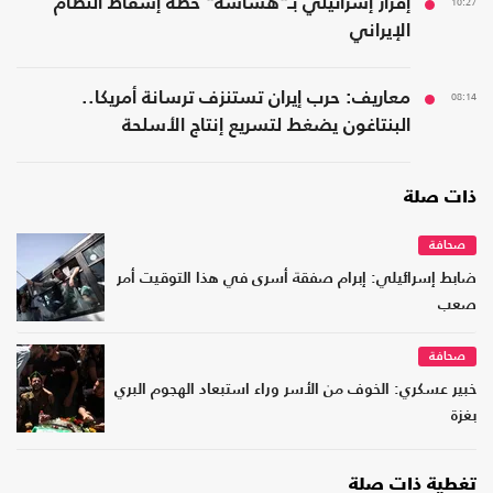
10:27
إقرار إسرائيلي بـ"هشاشة" خطة إسقاط النظام
الإيراني
08:14
معاريف: حرب إيران تستنزف ترسانة أمريكا..
البنتاغون يضغط لتسريع إنتاج الأسلحة
ذات صلة
صحافة
ضابط إسرائيلي: إبرام صفقة أسرى في هذا التوقيت أمر
صعب
صحافة
خبير عسكري: الخوف من الأسر وراء استبعاد الهجوم البري
بغزة
تغطية ذات صلة