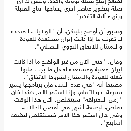
لصالح إنتاج قنبلة نووية واحدة، وليس له أي
صلة بتطوير عناصر أخرى يحتاجها إنتاج القنبلة
وإنهاء آلية التفجير".
وسبق أن أوضح بلينكن، أن "الولايات المتحدة
لا تعرف ما إذا كانت إيران مستعدة للعودة
والامتثال للاتفاق النووي الأصلي".
وقال: "حتى الآن من غير الواضح ما إذا كانت
إيران معنية ومستعدة لفعل ما يجب عليها
فعله للعودة والامتثال لشروط الاتفاق"،
مضيفا أنه "في هذه الأثناء فإن برنامجها يسير
بسرعة نحو الأمام، وإذا استمر الأمر هكذا فان
"زمن الاختراقة" سيتقلص، الآن هذا الوقت
تقلص، لبضعة أشهر في أفضل الحالات،
وفي حال استمر هذا الأمر فسيتقلص لبضعة
أسابيع".