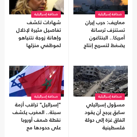
صحافة إسرائيلية
صحافة إسرائيلية
معاريف: حرب إيران
شهادات تكشف
تستنزف ترسانة
تفاصيل مثيرة لإذلال
أمريكا.. البنتاغون
وإهانة زوجة نتنياهو
يضغط لتسريع إنتاج
لموظفي منزلها
الأسلحة
صحافة إسرائيلية
صحافة إسرائيلية
مسؤول إسرائيلي
"إسرائيل" تراقب أزمة
سابق يرجح أن يقود
سبتة.. المغرب يكشف
اتفاق غزة إلى دولة
نقطة ضعف أوروبا
فلسطينية
على حدودها مع
أفريقيا