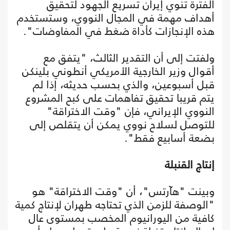
الفترة تنوي إيران تسريع الجهود لتحقيق
أهداف مهمة في المجال النووي، وستستخدم
هذه الإنجازات كأداة ضغط في المفاوضات".
ولفتت إلى أن التقدير الثالث، "يتفق مع
أقوال وزير الخارجية الأمريكي أنطوني بلينكن
قبل أسبوعين، والذي بحسب حديثه، إذا لم
يتم قريبا تحقيق تفاهمات على كبح المشروع
النووي الإيراني، فإن "وقت الاختراقة"
للتوصل لسلاح نووي يمكن أن يتقلص إلى
بضعة أسابيع فقط".
إنتاج القنبلة
وبينت "هآرتس"، أن "وقت الاختراقة" هو
"الوصفة للزمن الذي تحتاجه طهران لإنتاج كمية
كافية من اليورانيوم المخصب بمستوى عال