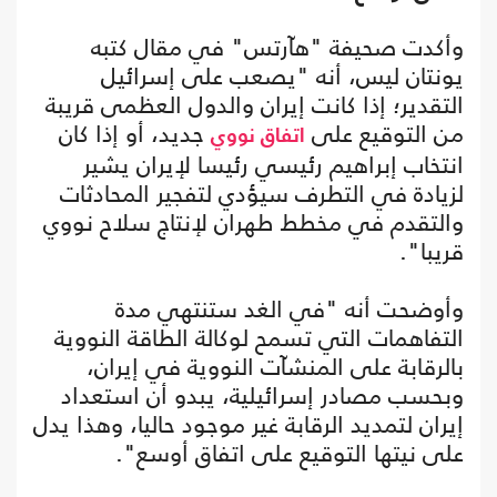
وأكدت صحيفة "هآرتس" في مقال كتبه
يونتان ليس، أنه "يصعب على إسرائيل
التقدير؛ إذا كانت إيران والدول العظمى قريبة
من التوقيع على
جديد، أو إذا كان
اتفاق نووي
انتخاب إبراهيم رئيسي رئيسا لإيران يشير
لزيادة في التطرف سيؤدي لتفجير المحادثات
والتقدم في مخطط طهران لإنتاج سلاح نووي
قريبا".
وأوضحت أنه "في الغد ستنتهي مدة
التفاهمات التي تسمح لوكالة الطاقة النووية
بالرقابة على المنشآت النووية في إيران،
وبحسب مصادر إسرائيلية، يبدو أن استعداد
إيران لتمديد الرقابة غير موجود حاليا، وهذا يدل
على نيتها التوقيع على اتفاق أوسع".