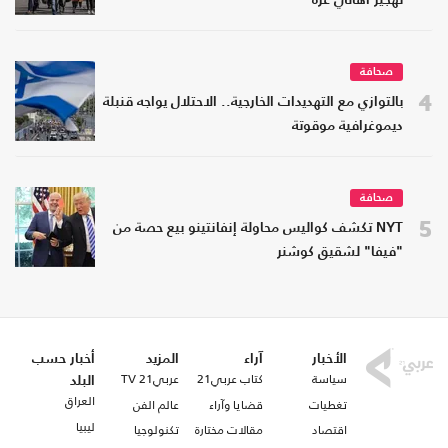
تهجير أهالي غزة
صحافة
4
بالتوازي مع التهديدات الخارجية.. الاحتلال يواجه قنبلة
ديموغرافية موقوتة
صحافة
5
NYT تكشف كواليس محاولة إنفانتينو بيع حصة من
"فيفا" لشقيق كوشنر
الأخبار
آراء
المزيد
أخبار حسب
سياسة
كتاب عربي21
عربي21 TV
البلد
العراق
تغطيات
قضايا وآراء
عالم الفن
ليبيا
اقتصاد
مقالات مختارة
تكنولوجيا