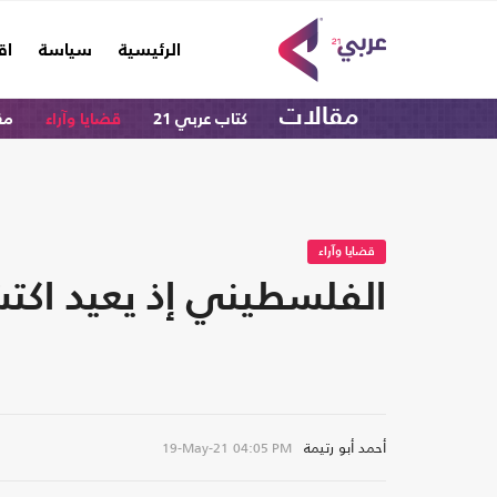
(current)
الرئيسية
سياسة
اق
مقالات
كتاب عربي 21
قضايا وآراء
مق
قضايا وآراء
الفلسطيني إذ يعيد اكت
أحمد أبو رتيمة
19-May-21
04:05 PM