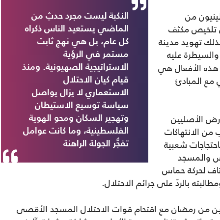
ينيون من
النكبة ليست مجرد حدثٍ من
 تلخيص مكثف
الماضي يستعيد الناس ذكراه
لك تهويد مدينة
كل عام، بل هي نهج ثابت
السيطرة عليه
مستمر في الرؤية
هذه الأفعال هي
الاستراتيجية الصهيونية. ومنذ
 مع المبادئ
قيام كيان الاحتلال
الاستعماري لا يزال يواصل
سياسة توسيع الاستيطان
رض الأصليين
وتهجير السكان ومحو الهوية
 من الانتهاكات
الفلسطينية، وما كانت عوامل
احتجاجات شعبية
تفجُّر الجولة الراهنة
س والمسجد
تاف لحركة حماس
بته بالردِّ على جرائم الاحتلال.
رين من رمضان مع اقتحام قوات الاحتلال المسجد الأقصى