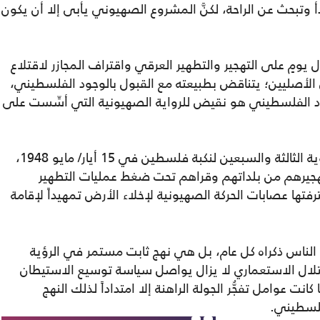
أ وتبحث عن الراحة، لكنَّ المشروع الصهيوني يأبى إلا أن يكون
ومٍ على التهجير والتطهير العرقي واقتراف المجازر لاقتلاع
الأصليين؛ يتناقض بطبيعته مع القبول بالوجود الفلسطيني،
جود الفلسطيني هو نقيض للرواية الصهيونية التي أسِّست على
بالتزامن مع هذه المواجهة حلَّت الذكرى السنوية الثالثة والسبعين لنكبة فلسطين في 15 أيار/ مايو 1948،
هجيرهم من بلداتهم وقراهم تحت ضغط عمليات التطهير
رفتها عصابات الحركة الصهيونية لإخلاء الأرض تمهيداً لإقامة
لناس ذكراه كل عام، بل هي نهج ثابت مستمر في الرؤية
احتلال الاستعماري لا يزال يواصل سياسة توسيع الاستيطان
ت عوامل تفجُّر الجولة الراهنة إلا امتداداً لذلك النهج
فلسطيني.