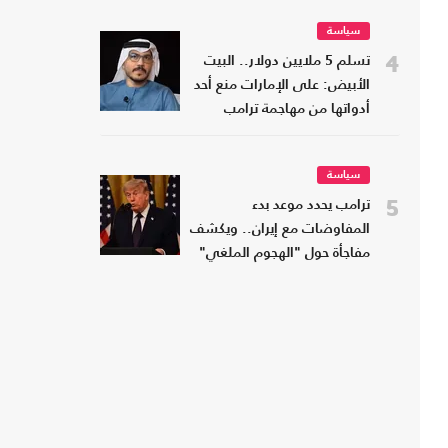
سياسة
4
تسلم 5 ملايين دولار.. البيت
الأبيض: على الإمارات منع أحد
أدواتها من مهاجمة ترامب
سياسة
5
ترامب يحدد موعد بدء
المفاوضات مع إيران.. ويكشف
مفاجأة حول "الهجوم الملغي"