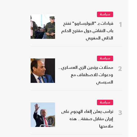
سياسة
1
قيادات بـ "البوليساريو" تفتح
باب النقاش حول مقترح الحكم
الذاتي المغربي
سياسة
2
ممثلات يرتدين الزي العسكري..
ودعوات للاصطفاف مع
السيسي
سياسة
3
ترامب يعلن إلغاء الهجوم على
إيران مقابل صفقة.. هذه
ملامحها