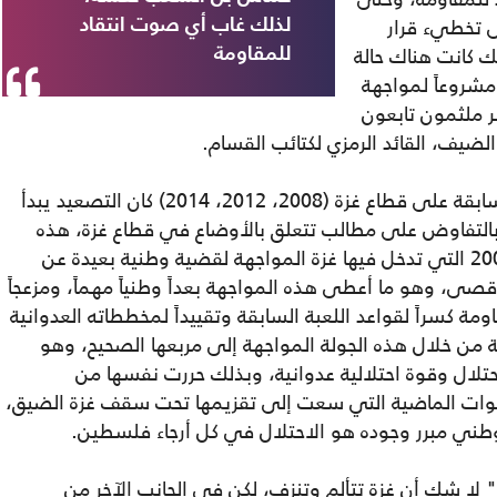
ى تخطيء قرار
لذلك غاب أي صوت انتقاد
لك كانت هناك حالة
للمقاومة
مشروعاً لمواجهة
هر ملثمون تابعون
لضيف، القائد الرمزي لكتائب القسام.
في الاعتداءات الصهيونية الرئيسة الثلاثة السابقة على قطاع غزة (2008، 2012، 2014) كان التصعيد يبدأ
التفاوض على مطالب تتعلق بالأوضاع في قطاع غزة، هذه
ربما المرة الأولى والأشد وضوحاً منذ عام 2007 التي تدخل فيها غزة المواجهة لقضية وطنية بعيدة عن
، وهو ما أعطى هذه المواجهة بعداً وطنياً مهماً، ومزعجاً
ة كسراً لقواعد اللعبة السابقة وتقييداً لمخططاته العدوانية
 من خلال هذه الجولة المواجهة إلى مربعها الصحيح، وهو
لال وقوة احتلالية عدوانية، وبذلك حررت نفسها من
نوات الماضية التي سعت إلى تقزيمها تحت سقف غزة الضيق،
وطني مبرر وجوده هو الاحتلال في كل أرجاء فلسطين.
" لا شك أن غزة تتألم وتنزف، لكن في الجانب الآخر من