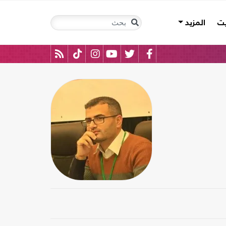
يت
المزيد