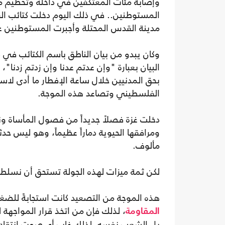
وإصابة مئات المعتكفين في داخله وتحطيم م
المستوطنين.. في ذلك اليوم دخلت كتائب ال
مدينة القدس المحتلة وأجبرت المستوطنين عل
وكان يبدو من بيان الناطق باسم الكتائب في 
الفلسطيني وتصاعد هذه الموجة.
دخلت غزة فصلاً جديداً من فصول المأساة ونزف
ومرافقها الحيوية دماراً عظيماً، وهو ليس حدث
مألوف.
لكن ثمة ميزات لهذه الجولة تستحق أن نسلط 
هذه الموجة من التصعيد كانت استجابةً للض
، لذلك فإن من اتخذ قرار المواجهة
المقاومة
بل الشعب نفسه، لذلك غاب أي صوت انتقاد 