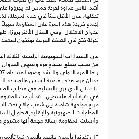
أشد الناس عداوةً لحركة حماس لم يجرؤوا عل
تدخلها، على الأقل علناً في هذه المرحلة، لذ
إجماع فريدة هذه المرة على المقاومة سبيلاً 
عدوان الاحتلال. وفي المثال الأكثر بروزا، ظ
لحركة فتح في الضفة الغربية يهتفون لمحمد ا
من سبب يتعلق بقطاع غزة وينتهي العدوان ب
جدران غزة، وهي قضية القدس والمسجد الأقصى
للاحتلال الذي يرى بالتسليم في مطالب المقاوم
في بقية أرجاء فلسطين. لقد أرجعت المقاومة
مربع مواجهة شاملة بين شعب واقع تحت الاحت
المحاولات الصهيونية والإقليمية طوال الس
وأرسلت المقاومة رسالةً مهمةً أنها مشروع 
"إن تكونوا تألمون فإنهم يألمون كما تألمون