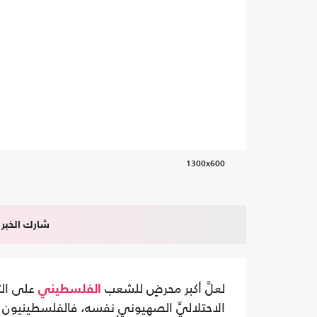
1300x600
شارك الخبر
لعلَّ أكبر محرضٍ للشعب
على الث
الفلسطيني
الاحتلاليِّ الصهيوني نفسه، فالفلسطينيون