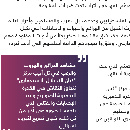
ورغُم أنفها في التراب تحت ضربات المقاومة.
س للفلسطينيين وحدهم، بل للعرب والمسلمين وأحرار العالم
ث الثقيل من الهزائم والخيبات والإحباطات التي تكبل
ضعة. فقد شق مقاتلوها الصخر بحثاً عن أدوات المقاومة وهم
رجي، وطوَّروا بجهودهم الذاتية أسلحتهم التي أذلت كبرياء
لصنم الذي سحر
مشاهد الحرائق والهروب
 لا تقهر..
والرعب في تل أبيب مركز
"كيان الاحتلال الاستعماري"
مركز "كيان
تتجاوز النقاش في القدرة
رة التدميرية
التدميرية للصواريخ وعدد
ه. الصورة هي
الإصابات والقتلى الذي
 وتحطيم
تلحقه. الصورة هي أكبر من
رى للتواقين من
كل ذلك، فهي تمريغ لكبرياء
إسرائيل