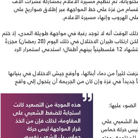
حتوياته، ثم تنظيم مسيرة الأعلام بمشاركة عشرات آلاف
قسام من غزة على خط المواجهة عبر إطلاق صواريخ على
ى الهروب وإنهاء مسيرة الأعلام.
ذلك الوقت أنه لا توجد رغبة في مواجهة طويلة المدى، إذ ختم
البيان بعبارة "وإن عدتم عدنا وإن زدتم زدنا"، لكن ارتكاب طيران الاحتلال في ذلك اليوم (28 رمضان) مجزرةً
بحق المدنيين خلال ساعة الإفطار ما أدى لاستشهاد 12 فلسطينياً بينهم أطفال؛ استدعى استمرار الرد
ت كثيراً من دماء أبنائها، وأوقع جيش الاحتلال في بنيانها
اً جديداً في غزة وإن كان من الجريمة أن يتحول إلى واقع
الضوء عليها:
هذه الموجة من التصعيد كانت
استجابةً للضغط الشعبي على
غط الشعبي على
المقاومة، لذلك فإن من اتخذ
 ليس حركة حماس
قرار المواجهة ليس حركة
للمقاومة، وحتى
حماس بل الشعب نفسه،