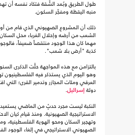
طول الطريق وبُعد الشُّقة فتكاد نفسه أن تهد
منبه اليقظة ومفجِّر السكون.
ذلك أن المشروع الصهيوني الذي قام من أول ي
الشعب من أرضه وإحلال الغرباء محل السكان 
مهما كان هذا الوجود منتقصاً ضعيفاً، فالو
كذبة "أرض بلا شعب".
وهو اليوم الذي يستذكر فيه الفلسطينيون ت
العرقي ومئات المجازر وتدمير القرى؛ التي اقت
دولة
.
إسرائيل
النكبة ليست مجرد حدثٍ من الماضي يستعيد ا
الاستراتيجية الصهيونية. ومنذ قيام كيان ال
وتهجير السكان ومحو الهوية الفلسطينية، وما كان
الصهيوني الاستراتيجي في إلغاء الوجود ال