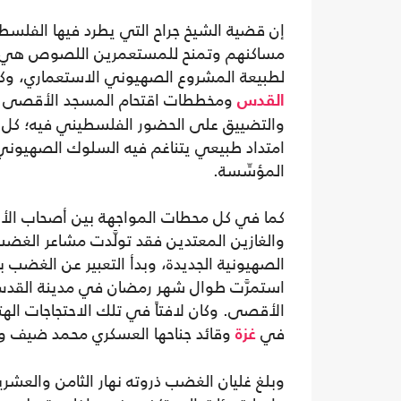
إن قضية الشيخ جراح التي يطرد فيها الفلسط
مساكنهم وتمنح للمستعمرين اللصوص هي
لطبيعة المشروع الصهيوني الاستعماري، وكذ
ومخططات اقتحام المسجد الأقصى و
القدس
والتضييق على الحضور الفلسطيني فيه؛ كل 
امتداد طبيعي يتناغم فيه السلوك الصهيوني
المؤسِّسة.
كما في كل محطات المواجهة بين أصحاب الأ
والغازين المعتدين فقد تولَّدت مشاعر الغضب
الصهيونية الجديدة، وبدأ التعبير عن الغضب ب
استمرَّت طوال شهر رمضان في مدينة القد
الأقصى. وكان لافتاً في تلك الاحتجاجات اله
في
وقائد جناحها العسكري محمد ضيف ومطال
غزة
وبلغ غليان الغضب ذروته نهار الثامن والعش