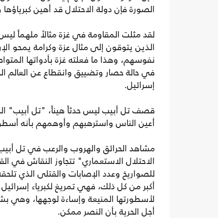
الصورة فإن دولة الاحتلال قد أهين كبرياؤها 
لقد مثلت المقاومة في غزة مثالاً ملهماً لي
الذين يتوقون إلى مثال عزة وكرامة يمحو الإر
نفوسهم، وهذا ما فعلته غزة بأدواتها المتوا
في حالة حصار وتضييق وانقطاع عن العالم الخا
إسرائيل.
قصف تل أبيب ليس حدثاً هيناً، "تل أبيب" ا
أعين الناس واسترهبهم وأوهمهم بأنه أسطورة
مشاهد الحرائق والهروب والرعب في تل أبيب 
الاحتلال الاستعماري" تتجاوز النقاش في القد
للصواريخ وعدد الإصابات والقتلى الذي تلحق
أكبر من كل ذلك، فهي تمريغ لكبرياء إسرائيل
لأسطورتها المنيعة وإساءة لوجهها، وهي بش
أجل الحرية بأن النصر ممكن.