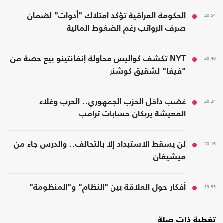
20:54
الحكومة العراقية تؤكد امتلاك "أدوات" لضمان
صرف الرواتب رغم الضغوط المالية
20:40
NYT تكشف كواليس محاولة إنفانتينو بيع حصة من
"فيفا" لشقيق كوشنر
20:24
غضب داخل الحزب الجمهوري.. الحرب وغلاء
المعيشة يربكان حسابات ترامب
20:16
لن يسقط الاستبداد إلا بالتحالف.. والدرس جاء من
ميشيغان
19:33
أفكار حول العلاقة بين "النظام" و"المنظومة"
تغطية ذات صلة