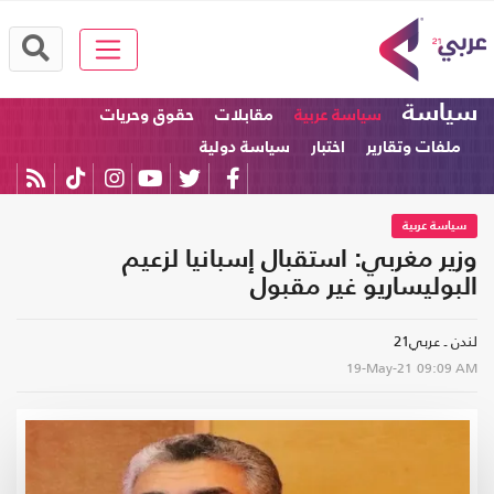
سياسة
سياسة عربية
مقابلات
حقوق وحريات
ملفات وتقارير
اختبار
سياسة دولية
سياسة عربية
وزير مغربي: استقبال إسبانيا لزعيم
البوليساريو غير مقبول
لندن ـ عربي21
19-May-21
09:09 AM