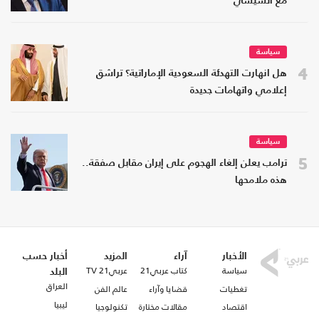
مع السيسي
سياسة
4
هل انهارت التهدئة السعودية الإماراتية؟ تراشق
إعلامي واتهامات جديدة
سياسة
5
ترامب يعلن إلغاء الهجوم على إيران مقابل صفقة..
هذه ملامحها
الأخبار
آراء
المزيد
أخبار حسب
سياسة
كتاب عربي21
عربي21 TV
البلد
العراق
تغطيات
قضايا وآراء
عالم الفن
ليبيا
اقتصاد
مقالات مختارة
تكنولوجيا