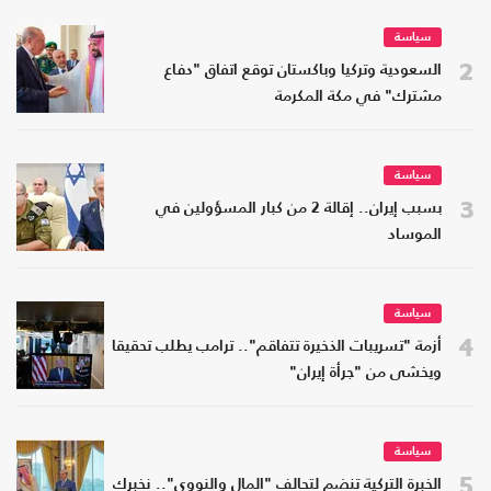
سياسة
2
السعودية وتركيا وباكستان توقع اتفاق "دفاع
مشترك" في مكة المكرمة
سياسة
3
بسبب إيران.. إقالة 2 من كبار المسؤولين في
الموساد
سياسة
4
أزمة "تسريبات الذخيرة تتفاقم".. ترامب يطلب تحقيقا
ويخشى من "جرأة إيران"
سياسة
5
الخبرة التركية تنضم لتحالف "المال والنووي".. نخبرك