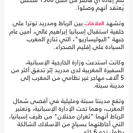
يُعتقد أنهم وصلوا.
وتشهد
بين الرباط ومدريد توترا على
العلاقات
خلفية استقبال إسبانيا إبراهيم غالي، أمين عام
جبهة "البوليساريو"، التي تنازع المغرب
السيادة على إقليم الصحراء.
وكانت استدعت وزارة الخارجية الإسبانية،
السفيرة المغربية لدى مدريد إثر تدفق أكثر من
5 آلاف مهاجر غير نظامي من المغرب إلى
مدينة سبتة.
وتقع مدينتا سبتة ومليلية في أقصى شمال
المغرب، وهما تحت الإدارة الإسبانية، وتعتبر
الرباط أنهما "ثغران محتلان" من طرف إسبانيا،
التي أحاطتهما بسياج من الأسلاك الشائكة
بطول نحو 6 كلم.