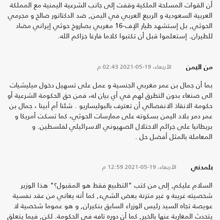
أن القوات المسلحة الملكية وقفت إلى جانب الشرعية اليمنية مع المملكة
العربية السعودية و الربيع العربي في اليمن, ضد الدكتاتور صالح و مجرمي
الحوثي, بل إستشهد طيار الإف-16 مغربي بصاروخ حوثي إيراني مضاد
للطيران. إستعلموا قبل أن تكتبوا كلاما فارغا جزاكم الله.
الأربعاء، 19-05-2021
02:43 م
من اليمن
بما أن جمال بن عمر مغربي الجنسية و عمل على تسهيل دخول ميليشيات
الى صنعاء بدون التطرق لهم في أي بيان له، فمن حق الحكومة الشرعية أو
حكومة الانقاذ الانفصالي أن تعترف بالبوليساريو . شئنا أم أبينا ، جمال بن
عمر دمر بلاد اليمن بسكوته على ممارسات الحوثي، كما تسكت أمريكا و
بريطانيا على جرائم الاحتلال الصهيوني الاسرائيلي لفلسطين. و
المعاملة بالمثل أفضل حل .
الأربعاء، 19-05-2021
12:59 م
بلمدني
السلام عليكم, إلى من كتب "التطبيع فقط هو المقبول؟" هذا الوزير
شخصيته غريبة و غير متزنة بعض الشيء, كما أنه يعاني من عقد نفسية
عويصة تجاه السيد رئيس الوزراء السابق بنكيران, و هو عموما شخصية لا
يتحدث المغاربة عنها بالخير, كما أن دوره تافه في الحكومة. لكن, فيما يتعلق