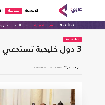
(current)
الرئيسية
سياسة
اق
سياسة
سياسة عربية
مقابلات
حقوق 
سياسة عربية
3 دول خليجية تستدعي سفراء لبنان.. ومصر تطلب تفسيرا
لندن- عربي21
19-May-21
06:57 AM