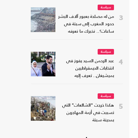
سياسة
3
من له مصلحة بعبور آلاف البشر
حدود المغرب إلى سبتة في
ساعات؟.. نخبرك ما نعرفه
سياسة
4
عبد الرحمن السيد يفوز في
انتخابات الديمقراطيين
بميشيغان.. تعرف إليه
سياسة
5
هكذا خرجت "الشائعات" التي
تسببت في أزمة المهاجرين
بمدينة سبتة