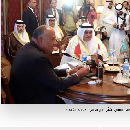
ة اللبناني بشأن دول الخليج- أ ف ب/ أرشيفية