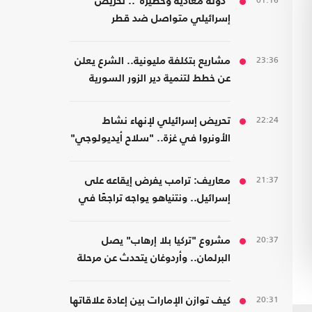
01:16
"دولة معادية وخطيرة".. تحريض
إسرائيلي متواصل ضد قطر
23:36
مشاريع بتكلفة مليونية.. الشرع يعلن
عن خطط لتنمية دير الزور السورية
22:24
تحريض إسرائيلي لإنهاء نشاط
الأونروا في غزة.. "سلاح أيديولوجي"
21:37
معاريف: ترامب يفرض إيقاعه على
إسرائيل.. ونتنياهو يواجه تراجعًا في
هامش القرار
20:37
مشروع "تركيا بلا إرهاب" يصل
البرلمان.. وأردوغان يتحدث عن مرحلة
جديدة
20:31
كيف توازن الإمارات بين إعادة علاقاتها