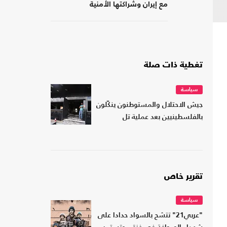
مع إيران وشراكتها الأمنية
بـ"إسرائيل"؟
تغطية ذات صلة
سياسة
جيش الاحتلال والمستوطنون ينكّلون
بالفلسطينيين بعد عملية تل
تقرير خاص
سياسة
"عربي21" تتشح بالسواد حدادا على