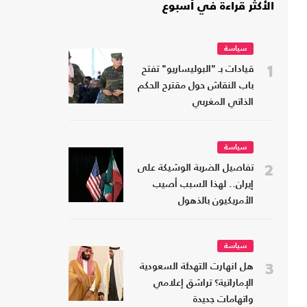
الأكثر قراءة في أسبوع
سياسة
1
قيادات بـ "البوليساريو" تفتح
باب النقاش حول مقترح الحكم
الذاتي المغربي
سياسة
2
تفاصيل الضربة الوشيكة على
إيران.. لهذا السبب أصيب
الأمريكيون بالذهول
سياسة
3
هل انهارت التهدئة السعودية
الإماراتية؟ تراشق إعلامي
واتهامات جديدة