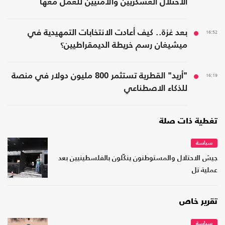
الاحتلال العسكريين والأمنيين للعمل معها
16:52
بعد غزة.. كيف أعادت الانتخابات التمهيدية في
ميشيغان رسم خريطة الديمقراطيين؟
16:19
"أريد" القطرية تستثمر 800 مليون دولار في منصة
للذكاء الاصطناعي
تغطية ذات صلة
سياسة
جيش الاحتلال والمستوطنون ينكّلون بالفلسطينيين بعد
عملية تل
تقرير خاص
سياسة