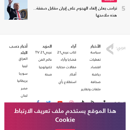
5
ترامب يعلن إلغاء الهجوم على إيران مقابل صفقة..
هذه ملامحها
الأخبار
آراء
المزيد
أخبار حسب
سياسة
كتاب عربي21
عربي21 TV
البلد
العراق
تغطيات
قضايا وآراء
عالم الفن
ليبيا
اقتصاد
مقالات مختارة
تكنولوجيا
سوريا
رياضة
أفكار
صحة
بريطانيا
صحافة
استطلاع رأي
مصر
ملفات وتقارير
لبنان
تابعنا على
هذا الموقع يستخدم ملف تعريف الارتباط
Cookie
من نحن
اتصل بنا