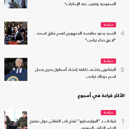
السعودية وتغيب عنه الإمارات؟
سياسة
4
السيد يدعو منافسه الجمهوري لعدم نطق اسمه..
"لاعق حذاء ترامب"
سياسة
5
البنتاغون يكشف تكلفة إنشاء أسطول بحري يحمل
اسم دونالد ترامب
الأكثر قراءة في أسبوع
سياسة
1
قيادات بـ "البوليساريو" تفتح باب النقاش حول مقترح
الحكم الذاتي المغربي