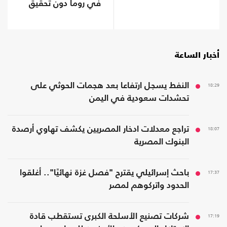
في روما دون تحقيق
تقدم
أخبار الساعة
18:29
النفط يسجل ارتفاعا بعد هجمات الحوثي على
تحشدات سعودية في اليمن
18:07
تراجع معدلات ادخار المصريين يكشف تهاوي أرصدة
البنوك المصرية
17:37
باحث إسرائيلي يقترح "فصل غزة نهائيًا".. أغلقوا
الحدود واتركوهم لمصر
17:19
شركات تصنيع الأسلحة الكبرى تستقطب قادة