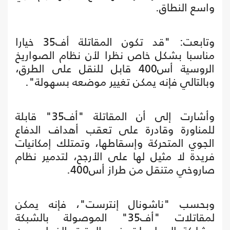
واسع النطاق.
وتابعت: "قد تكون المقاتلة أف35 خيارا
مناسبا بشكل خاص نظرا لأن نظام الصواريخ
الروسية أس400 قابل للنقل على الطرق،
وبالتالي فإنه يمكن تغيير موضعه بسهولة".
وأشارت إلى أن المقاتلة "أف35" قابلة
للمناورة وقادرة على تعقب أهداف الدفاع
الجوي المتحركة وإسقاطها، وتمتلك إمكانيات
فريدة لا مثيل لها على الأرجح، لتدمير نظام
صاروخي متنقل من طراز أس400.
وبحسب "ناشونال إنترست"، فإنه يمكن
لمقاتلات "أف35" الموصولة بالشبكة