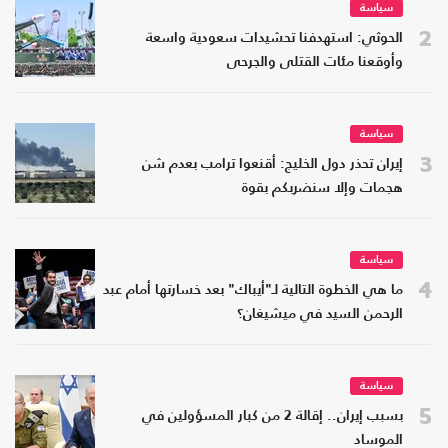
سياسة
2
الحوثي: استهدفنا تحشيدات سعودية واسعة
وأوقعنا مئات القتلى والجرحى
سياسة
3
إيران تحذر دول الخليج: أقنعوا ترامب بعدم شن
هجمات وإلا سنضربكم بقوة
سياسة
4
ما هي الخطوة التالية لـ"أيباك" بعد خسارتها أمام عبد
الرحمن السيد في ميشيغان؟
سياسة
5
بسبب إيران.. إقالة 2 من كبار المسؤولين في
الموساد