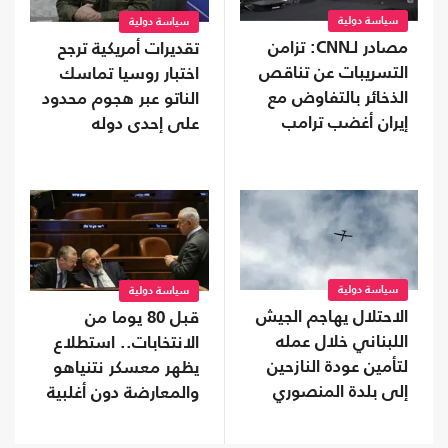
سياسة دولية
سياسة دولية
مصادر لـCNN: تزامن
تقديرات أمريكية ترجح
التسريبات عن تناقص
اختبار روسيا تماسك
الذخائر بالتفاوض مع
الناتو عبر هجوم محدود
إيران أغضب ترامب
على إحدى دوله
سياسة دولية
سياسة دولية
الاحتلال يهاجم الجيش
قبل 80 يوما من
اللبناني خلال عمله
الانتخابات.. استطلاع
لتأمين عودة النازحين
يظهر معسكر نتنياهو
إلى بلدة المنصوري
والمعارضة دون أغلبية