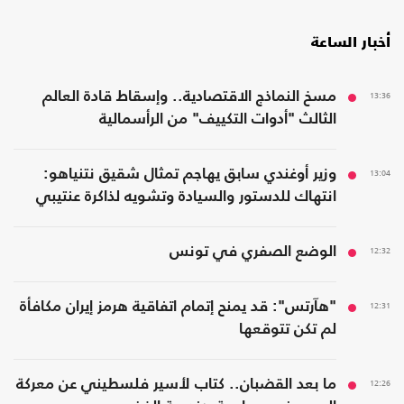
أخبار الساعة
13:36
مسخ النماذج الاقتصادية.. وإسقاط قادة العالم
الثالث "أدوات التكييف" من الرأسمالية
13:04
وزير أوغندي سابق يهاجم تمثال شقيق نتنياهو:
انتهاك للدستور والسيادة وتشويه لذاكرة عنتيبي
12:32
الوضع الصفري في تونس
12:31
"هآرتس": قد يمنح إتمام اتفاقية هرمز إيران مكافأة
لم تكن تتوقعها
12:26
ما بعد القضبان.. كتاب لأسير فلسطيني عن معركة