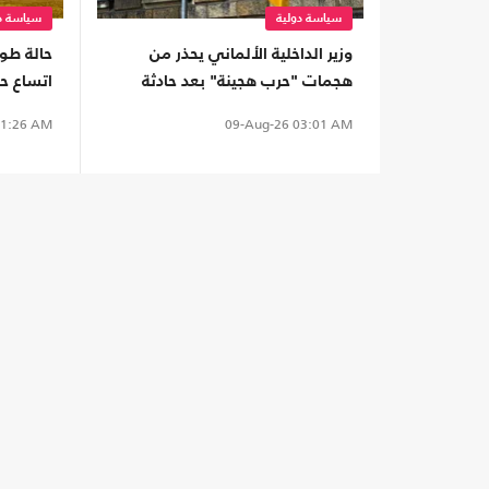
سياسة دولية
سياسة دو
وزير الداخلية الألماني يحذر من
حالة طو
هجمات "حرب هجينة" بعد حادثة
مطار لايبزيج
ألف ش
1:26 AM
09-Aug-26
03:01 AM