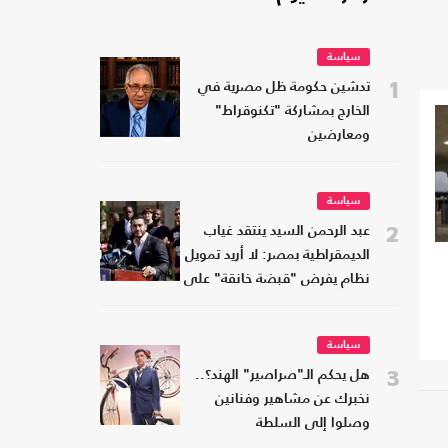
سياسة
1
تدشين حكومة ظل مصرية في
الخارج بمشاركة "تكنوقراط"
ومعارضين
سياسة
2
عبد الرحمن السيد ينتقد غياب
الديمقراطية بمصر: لا أريد تمويل
نظام يفرض "قبضة خانقة" على
شعبه
سياسة
3
هل يحكم الـ"صراصير" الهند؟..
نخبرك عن مشاهير وفنانين
وصلوا إلى السلطة