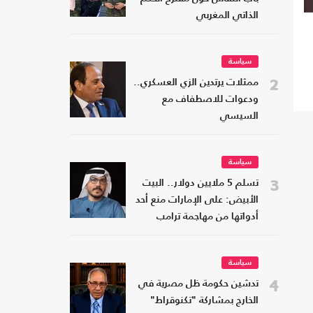
الذاتي المغربي
سياسة
2
ممثلات يرتدين الزي العسكري..
ودعوات للاصطفاف مع
السيسي
سياسة
3
تسلم 5 ملايين دولار.. البيت
الأبيض: على الإمارات منع أحد
أدواتها من مهاجمة ترامب
سياسة
4
تدشين حكومة ظل مصرية في
الخارج بمشاركة "تكنوقراط"