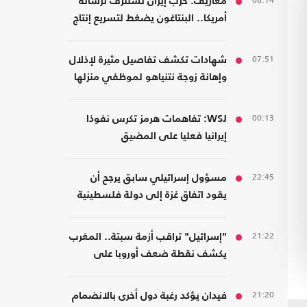
08:14
معاريف: حرب إيران تستنزف ترسانة
أمريكا.. البنتاغون يضغط لتسريع إنتاج
الأسلحة
07:51
شهادات تكشف تفاصيل مثيرة لإذلال
وإهانة زوجة نتنياهو لموظفي منزلها
00:13
WSJ: تفاهمات هرمز تكرس نفوذا
إيرانيا فعليا على المضيق
22:45
مسؤول إسرائيلي سابق يرجح أن
يقود اتفاق غزة إلى دولة فلسطينية
21:22
"إسرائيل" تراقب أزمة سبتة.. المغرب
يكشف نقطة ضعف أوروبا على
حدودها مع أفريقيا
21:20
فيدان يؤكد رغبة دول أخرى بالانضمام