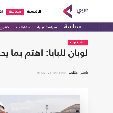
(current)
الرئيسية
سياسة
اق
سياسة
سياسة عربية
مقابلات
حقوق 
سياسة دولية
لوبان للبابا: اهتم بما ي
باريس- وكالات
16-Mar-21
10:41 AM