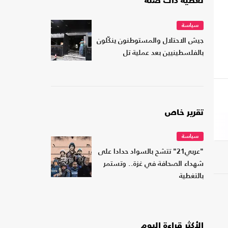
تغطية ذات صلة
سياسة
جيش الاحتلال والمستوطنون ينكّلون
بالفلسطينيين بعد عملية تل
تقرير خاص
سياسة
"عربي21" تتشح بالسواد حدادا على
شهداء الصحافة في غزة.. وتستمر
بالتغطية
الأكثر قراءة اليوم