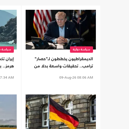
سياسة دولية
سياسة دو
الديمقراطيون يخططون لـ"حصار"
إيران ت
ترامب.. تحقيقات واسعة بدلا من
هرمز.. ب
العزل إذا استعادوا "النواب"
"الحلفاء
7:34 AM
09-Aug-26
08:06 AM