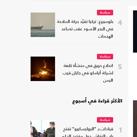
سياسة
4
بلومبيرغ: تركيا تقيّد حركة الملاحة
في البحر الأسود عقب تصاعد
الهجمات
سياسة
5
اندلاع حريق في منشأة تابعة
لشركة أرامكو في جازان قرب
اليمن
الأكثر قراءة في أسبوع
سياسة
1
قيادات بـ "البوليساريو" تفتح
باب النقاش حول مقترح الحكم