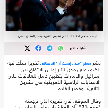
ترامب يسعى لولاية ثانية في تشرين الثاني/ نوفمبر المقبل- جيتي
شارك الخبر
نشر
تقريرا سلّط فيه
موقع "ميدل إيست آي" البريطاني
الضوء على مدى تأثير إعلان الاتفاق بين
إسرائيل والإمارات بتطبيع كامل للعلاقات على
الانتخابات الرئاسية الأمريكية في تشرين
الثاني/ نوفمبر القادم.
وقال الموقع، في تقريره الذي ترجمته
"
عربي21
"، إن المؤشرات على التقارب بين