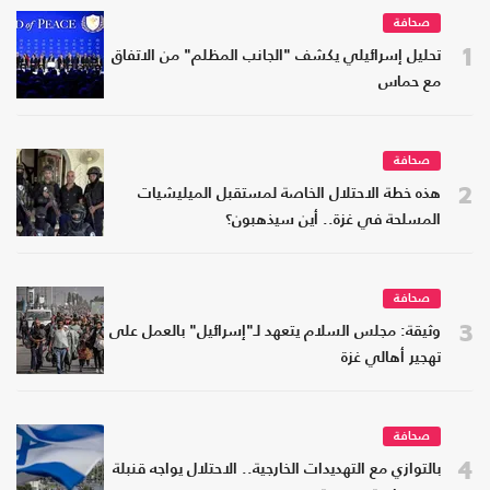
صحافة
1
تحليل إسرائيلي يكشف "الجانب المظلم" من الاتفاق
مع حماس
صحافة
2
هذه خطة الاحتلال الخاصة لمستقبل الميليشيات
المسلحة في غزة.. أين سيذهبون؟
صحافة
3
وثيقة: مجلس السلام يتعهد لـ"إسرائيل" بالعمل على
تهجير أهالي غزة
صحافة
4
بالتوازي مع التهديدات الخارجية.. الاحتلال يواجه قنبلة