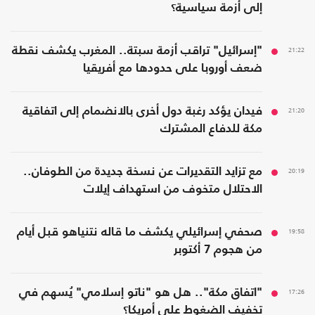
إلى أزمة سياسية؟
21:22
"إسرائيل" تراقب أزمة سبتة.. المغرب يكشف نقطة
ضعف أوروبا على حدودها مع أفريقيا
21:20
فيدان يؤكد رغبة دول أخرى بالانضمام إلى اتفاقية
مكة للدفاع المشترك
20:19
مع تزايد التقديرات عن نسخة جديدة من الطوفان..
الاحتلال متخوف من استهداف إيلات
19:58
صحفي إسرائيلي يكشف ما قاله نتنياهو قبل أيام
من هجوم 7 أكتوبر
17:26
"اتفاق مكة".. هل هو "ناتو إسلامي" يُسهم في
تخفيف الضغوط على أمريكا؟