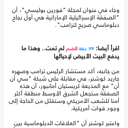
وجاء في عنوان لمجلة "فورين بوليسي"، أن
"الصفقة الإسرائيلية الإماراتية هي أول نجاح
دبلوماسي صريح لترامب".
اقرأ أيضا:
لم تمت.. وهذا ما
FP: خطة
الضم
يدفع البيت الأبيض لإحيائها
من جانبه، أكد مستشار الرئيس ترامب وصهره
جاريد كوشنر، في مقابلة على شبكة "سي أن
أن" مع المذيعة كريستيان أمانبور، أن هذه
الصفقة ستجعل الشرق الأوسط منطقة أكثر
أمنا للشعب الأمريكي وستقلل من الحاجة إلى
وجود قوات أمريكية.
واعتبر كوشنر أن "العلاقات الدبلوماسية بين