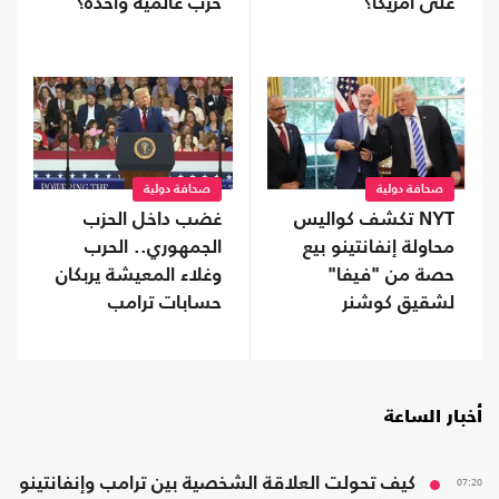
على أمريكا؟
حرب عالمية واحدة؟
صحافة دولية
صحافة دولية
NYT تكشف كواليس
غضب داخل الحزب
محاولة إنفانتينو بيع
الجمهوري.. الحرب
حصة من "فيفا"
وغلاء المعيشة يربكان
لشقيق كوشنر
حسابات ترامب
أخبار الساعة
07:20
كيف تحولت العلاقة الشخصية بين ترامب وإنفانتينو