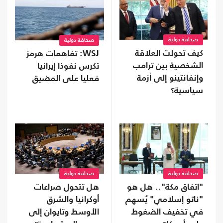
صحافة دولية
صحافة دولية
كيف تحولت العلاقة
WSJ: تفاهمات هرمز
الشخصية بين ترامب
تكرس نفوذا إيرانيا
وإنفانتينو إلى أزمة
فعليا على المضيق
سياسية؟
صحافة دولية
صحافة دولية
"اتفاق مكة".. هل هو
هل تتحول صراعات
"ناتو إسلامي" يُسهم
أوكرانيا والشرق
في تخفيف الضغوط
الأوسط وتايوان إلى