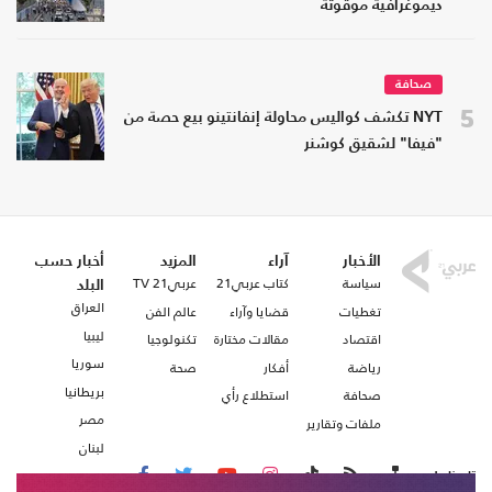
ديموغرافية موقوتة
صحافة
5
NYT تكشف كواليس محاولة إنفانتينو بيع حصة من
"فيفا" لشقيق كوشنر
الأخبار
آراء
المزيد
أخبار حسب
سياسة
كتاب عربي21
عربي21 TV
البلد
العراق
تغطيات
قضايا وآراء
عالم الفن
ليبيا
اقتصاد
مقالات مختارة
تكنولوجيا
سوريا
رياضة
أفكار
صحة
بريطانيا
صحافة
استطلاع رأي
مصر
ملفات وتقارير
لبنان
تابعنا على