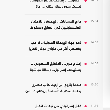
16:01
"معاريف": إقالات عناصر الموساد
ليست سوى ستار دخاني.. ماذا
يحدث؟
15:54
خارج الحسابات.. تهميش اللاجئين
الفلسطينيين في العراق وسقوط
المسؤولية المؤسسية
14:58
لمواجهة الهيمنة الصينية.. ترامب
يخصص أكثر من ملياري دولار لتعزيز
إنتاج المعادن الحيوية
14:06
إعلام عبري: : الاتفاق السعودي لا
يستهدف إسرائيل.. رسالة مباشرة
إلى إيران
13:20
عندما يتزوج ابن زعيم حزب عنصري
يتعهد بمحاربة "أسلمة بريطانيا".. من
مسلمة!
11:19
قلق إسرائيلي من تبعات اتفاق