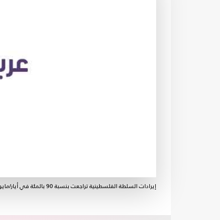
إيرادات السلطة الفلسطينية تراجعت بنسبة 90 بالمئة في أيار/مايو- وفا