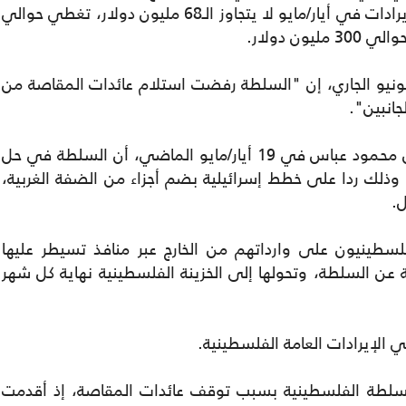
ما يعني أن كل ما حصلت عليه السلطة من إيرادات في أيار/مايو لا يتجاوز الـ68 مليون دولار، تغطي حوالي
ن دولار.
ن فلسطينيون في 3 حزيران/يونيو الجاري، إن "السلطة رفضت استلام عائدات المقاصة من
جانبين".
وأوقفت السلطة التنسيق منذ إعلان الرئيس محمود عباس في 19 أيار/مايو الماضي، أن السلطة في حل
، وذلك ردا على خطط إسرائيلية بضم أجزاء من الضفة الغربية،
ل.
طينيون على وارداتهم من الخارج عبر منافذ تسيطر عليها
بة عن السلطة، وتحولها إلى الخزينة الفلسطينية نهاية كل شهر
لسلطة الفلسطينية بسبب توقف عائدات المقاصة، إذ أقدمت