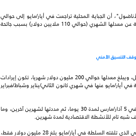
لأناضول"، أن الجباية المحلية تراجعت في أيار/مايو إلى حوالي
40 مليون دولار، منخفضة بأكثر من 60 بالمئة عن معدلها الشهري (حوالي 110 ملايين دولار) بسبب جائحة
وقف التنسيق الأمني
وبفقدان عائدات المقاصة مع الاحتلال بالكامل، ويبلغ معدلها حوالي 200 مليون دولار شهريا، تكون إيرادات
فلسطينية تراجعت بنسبة 90 بالمئة في أيار/مايو عنها في شهري كانون الثاني/يناير وشباط/فبراير
وكانت السلطة قد أعلنت حالة طوارئ صحية في 5 آذار/مارس لمدة 30 يوما، ثم مددتها لشهرين آخرين، وما
وقف شبه تام للأنشطة الاقتصادية لمدة شهرين.
وبحسب أرقام وزارة المالية، فإن الدعم الخارجي الذي تلقته السلطة في أيار/مايو بلغ 28 مليون دولار فقط،