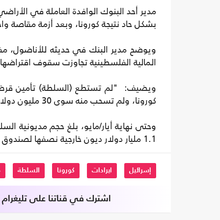
مدير أحد البنوك الوافدة العاملة في الأراض
بشكل حاد نتيجة كورونا، وبعد أزمة مقاصة وا
ويوضح مدير البنك في حديثه للأناضول، مف
المالية الفلسطينية تجاوزت سقوف اقتراضها 
كورونا، ولم تسحب منه سوى 30 مليون دولار".
1.1 مليار دولار ديون خارجية نصفها لصندوق يديره البنك الإسلامي للتنمية.
إسرائيل
ايرادات
كورونا
السلطة
م
اشترك في قناتنا على تليغرام