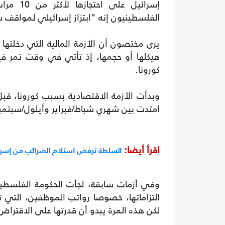
الفلسطينيون إنه "ابتزاز إسرائيلي لمواقف 
يرى مختصون أن الأزمة المالية التي دخلتها
هيكلها أو حجمها، إذ تأتي في وقت تمر فيه 
كورونا.
وبدأت الأزمة الاقتصادية بسبب كورونا، قبل
امتدت بين شهري شباط/فبراير وأيلول/سبتمبر 2019، وتركت آثارا سلبية على الاقتصاد الفلسطي
اقرأ أيضا:
السلطة ترفض استلام الضرائب من إسر
وفي أزمات سابقة، لجأت الحكومة الفلسطين
التزاماتها، خصوصا رواتب الموظفين، التي 
لكن هذه المرة يبدو أن قدرتها على الاقتراض آ