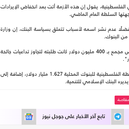
ي الفلسطينية، يقول إن هذه الأزمة أتت بعد انخفاض الإيرادات
جهتها السلطة العام الماضي.
ضلًا عدم نشر اسمه لأسباب تتعلق بسياسة البنك، إن وزارة
من البنوك.
ويضيف: "لم تستطع (السلطة) تأمين قرض مجمع بـ 400 مليون دولار كانت طلبته لتجاوز تداعيات جائحة
وحتى نهاية أيار/مايو، بلغ حجم مديونية السلطة الفلسطينية للبنوك المحلية 1.627 مليار دولار، إضافة إلى
قاصة
تابع آخر الأخبار على جوجل نيوز