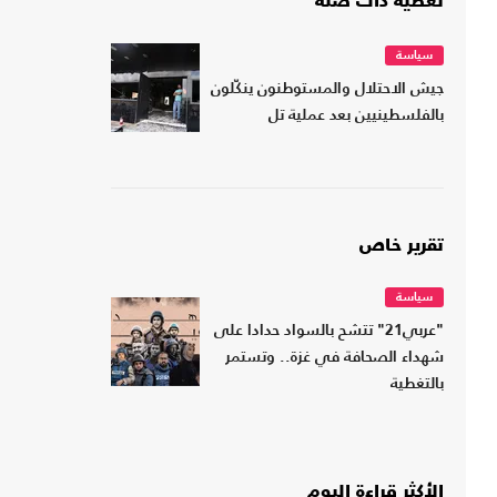
تغطية ذات صلة
سياسة
جيش الاحتلال والمستوطنون ينكّلون
بالفلسطينيين بعد عملية تل
تقرير خاص
سياسة
"عربي21" تتشح بالسواد حدادا على
شهداء الصحافة في غزة.. وتستمر
بالتغطية
الأكثر قراءة اليوم