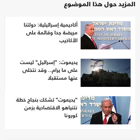
المزيد حول هذا الموضوع
أكاديمية إسرائيلية: دولتنا
مريضة جدا وقائمة على
الأكاذيب
يديعوت: "إسرائيل" ليست
على ما يرام.. وقد نتخلى
عنها مستقبلا
"يديعوت" تشكك بنجاح خطة
نتنياهو الاقتصادية بزمن
كورونا