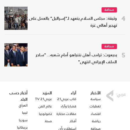
صحافة
4
وثيقة: مجلس السلام يتعهد لـ"إسرائيل" بالعمل على
تهجير أهالي غزة
صحافة
5
يديعوت: ترامب أهان نتنياهو أمام شعبه.. "ساحر
الملف الإيراني انتهى"
الأخبار
آراء
المزيد
أخبار حسب
سياسة
كتاب عربي21
عربي21 TV
البلد
العراق
تغطيات
قضايا وآراء
عالم الفن
ليبيا
اقتصاد
مقالات مختارة
تكنولوجيا
سوريا
رياضة
أفكار
صحة
بريطانيا
صحافة
استطلاع رأي