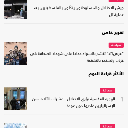
جيش الاحتلال والمستوطنون ينكّلون بالفلسطينيين بعد
عملية تل
تقرير خاص
سياسة
"عربي21" تتشح بالسواد حدادا على شهداء الصحافة في
غزة.. وتستمر بالتغطية
الأكثر قراءة اليوم
صحافة
1
الهجرة العكسية تؤرق الاحتلال.. عشرات الآلاف من
الإسرائيليين غادروا دون عودة
صحافة