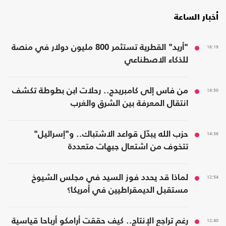
أخبار الساعة
16:19
"أريد" القطرية تستثمر 800 مليون دولار في منصة
للذكاء الاصطناعي
14:50
من فاس إلى كامبريدج.. رحلات ابن بطوطة تكشف
انتقال المعرفة بين الشرق والغرب
14:36
حزب الله يبدّل قواعد الاشتباك.. و"إسرائيل"
تتخوف من اشتعال جبهات متعددة
12:54
لماذا قد يحدد فوز السيد في مجلس الشيوخ
مستقبل الديمقراطيين في أمريكا؟
12:40
رغم تراجع الإنتاج.. كيف حققت أرامكو أرباحا قياسية