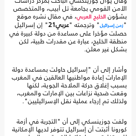
وقال يوآل جوزينكسي الباحث بمركز دراسات
الأمن القومي بجامعة تل أبيب، والمتخصص
بشؤون
، في مقال نشره موقع
الخليج
العربي
"
" وترجمته "
عربي21
" إن إسرائيل
زمن إسرائيل
حصلت مؤخرا على مساعدة من دولة كبيرة في
منطقة الخليج، عبارة عن مقدرات طبية، لكن
بشكل غير معلن.
وأشار إلى أن "إسرائيل حاولت بمساعدة دولة
الإمارات إعادة مواطنيها العالقين في المغرب
بسبب إغلاق حركة الملاحة الجوية، لكنها
وقعت ضحية نزاعات بين الإمارات والمغرب،
ولذلك تم إرجاء عملية نقل الإسرائيليين".
ولفت جوزينسكي إلى أن "التجربة في أزمة
كورونا أثبتت أن إسرائيل تتوفر لديها الإمكانية