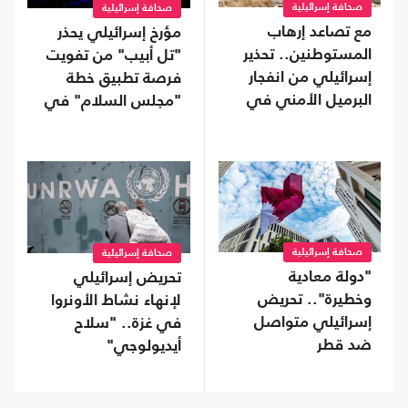
صحافة إسرائيلية
صحافة إسرائيلية
مع تصاعد إرهاب
مؤرخ إسرائيلي يحذر
المستوطنين.. تحذير
"تل أبيب" من تفويت
إسرائيلي من انفجار
فرصة تطبيق خطة
البرميل الأمني في
"مجلس السلام" في
الضفة
غزة
صحافة إسرائيلية
صحافة إسرائيلية
"دولة معادية
تحريض إسرائيلي
وخطيرة".. تحريض
لإنهاء نشاط الأونروا
إسرائيلي متواصل
في غزة.. "سلاح
ضد قطر
أيديولوجي"