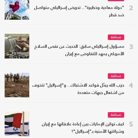
2
"دولة معادية وخطيرة".. تحريض إسرائيلي متواصل
ضد قطر
صحافة
3
مسؤول إسرائيلي سابق: الحديث عن نقص السلاح
الأمريكي يمهد للتفاوض مع إيران
صحافة
4
حزب الله يبدّل قواعد الاشتباك.. و"إسرائيل" تتخوف
من اشتعال جبهات متعددة
صحافة
5
كيف توازن الإمارات بين إعادة علاقاتها مع إيران
وشراكتها الأمنية بـ"إسرائيل"؟