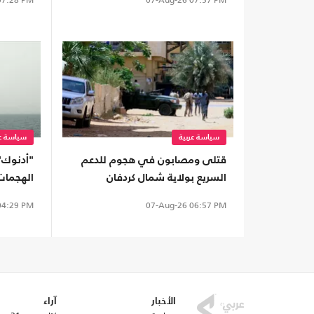
سياسة عربية
سياسة عر
قتلى ومصابون في هجوم للدعم
"أدنوك"
السريع بولاية شمال كردفان
الهجمات 
15 سفينة
4:29 PM
07-Aug-26
06:57 PM
الأخبار
آراء