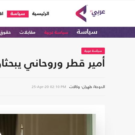
(current)
الرئيسية
سياسة
اق
سياسة
سياسة عربية
مقابلات
حقوق 
سياسة عربية
أمير قطر وروحاني يبحثان
الدوحة/ طهران- وكالات
25-Apr-20
02:10 PM