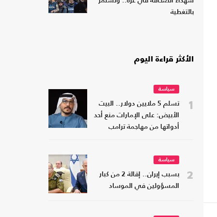
شهداء الصحافة في غزة.. وتستمر
بالتغطية
الأكثر قراءة اليوم
سياسة
1
تسلم 5 ملايين دولار.. البيت
الأبيض: على الإمارات منع أحد
أدواتها من مهاجمة ترامب
سياسة
2
بسبب إيران.. إقالة 2 من كبار
المسؤولين في الموساد