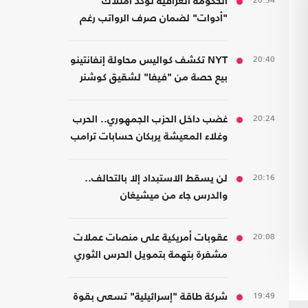
20:54
الحكومة العراقية تؤكد امتلاك
"أدوات" لضمان صرف الرواتب رغم
الضغوط المالية
20:40
NYT تكشف كواليس محاولة إنفانتينو
بيع حصة من "فيفا" لشقيق كوشنر
20:24
غضب داخل الحزب الجمهوري.. الحرب
وغلاء المعيشة يربكان حسابات ترامب
20:16
لن يسقط الاستبداد إلا بالتحالف..
والدرس جاء من ميشيغان
20:08
عقوبات أمريكية على منصات عملات
مشفرة بتهمة بتمويل الحرس الثوري
19:49
شركة طاقة "إسرائيلية" تسعى بقوة