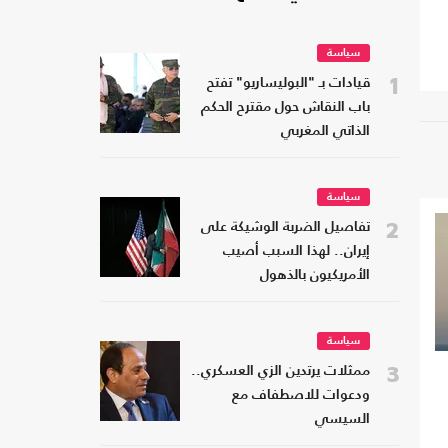
سياسة
1
قيادات بـ "البوليساريو" تفتح
باب النقاش حول مقترح الحكم
الذاتي المغربي
سياسة
2
تفاصيل الضربة الوشيكة على
إيران.. لهذا السبب أصيب
الأمريكيون بالذهول
سياسة
3
ممثلات يرتدين الزي العسكري..
ودعوات للاصطفاف مع
السيسي