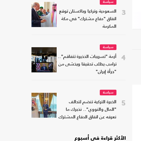
سياسة
3
السعودية وتركيا وباكستان توقع
اتفاق "دفاع مشترك" في مكة
المكرمة
سياسة
4
أزمة "تسريبات الذخيرة تتفاقم"..
ترامب يطلب تحقيقا ويخشى من
"جرأة إيران"
سياسة
5
الخبرة التركية تنضم لتحالف
"المال والنووي".. نخبرك ما
نعرفه عن اتفاق الدفاع المشترك
الأكثر قراءة في أسبوع