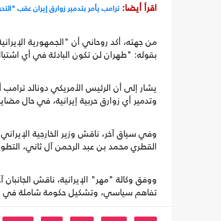
اقرأ أيضا:
ترامب يأمر بتدمير زوارق إيران عقب "الت
من جهته، أكد روحاني أن "الجمهورية الإيراني
بقوله: "طهران لن تكون البادئة في أي اشتبا
يشار إلى أن الرئيس الأمريكي دونالد ترامب أع
وتدمير أي زوارق حربية إيرانية، في حال مضاي
وفي سياق آخر، ناقش وزير الخارجية الإيران
القطري محمد بن عبد الرحمن آل ثاني، التطور
ووفق وكالة "مهر" الإيرانية، ناقش الجانبان 
تفاهم سياسي، وتشكيل حكومة شاملة في أف