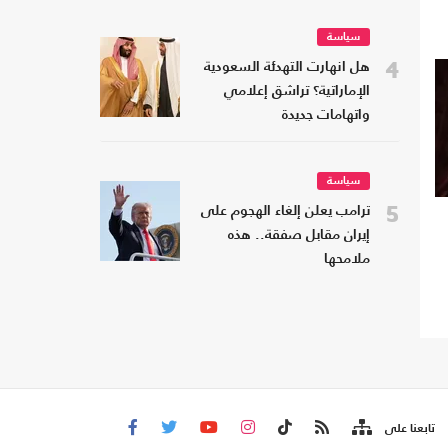
سياسة
4
هل انهارت التهدئة السعودية
الإماراتية؟ تراشق إعلامي
واتهامات جديدة
سياسة
5
ترامب يعلن إلغاء الهجوم على
إيران مقابل صفقة.. هذه
ملامحها
تابعنا على