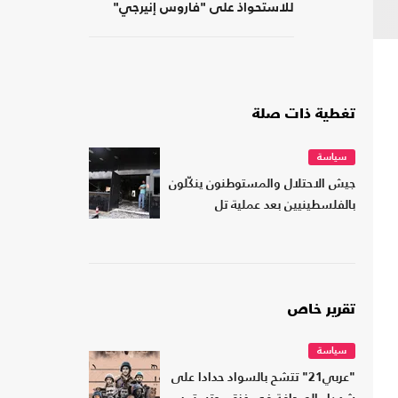
للاستحواذ على "فاروس إنيرجي"
المالكة لأصول بمصر
تغطية ذات صلة
سياسة
جيش الاحتلال والمستوطنون ينكّلون
بالفلسطينيين بعد عملية تل
تقرير خاص
سياسة
"عربي21" تتشح بالسواد حدادا على