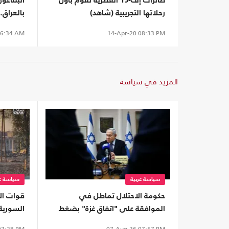
طائرات إف-15 القطرية تقوم بأول
البنتاغو
رحلاتها التجريبية (شاهد)
بالعراق
6:34 AM
14-Apr-20
08:33 PM
المزيد في سياسة
سياسة عربية
سياسة عر
حكومة الاحتلال تماطل في
قوات ال
الموافقة على "اتفاق غزة" بضغط
السورية
من وزراء اليمين
"عين زيو
7:28 PM
07-Aug-26
07:57 PM