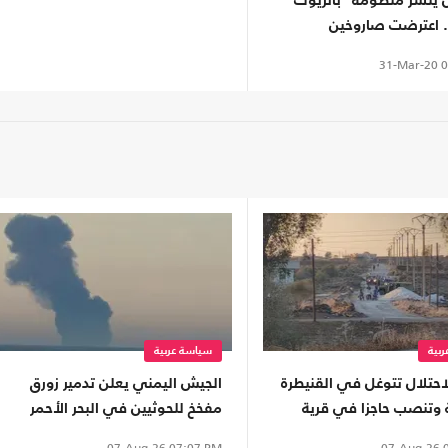
ن ينشر منظومة "باتريوت"
.. اعترضت صاروخين
31-Mar-20
0
بية
سياسة عربية
احتلال تتوغل في القنيطرة
الجيش اليمني يعلن تدمير زورق
 وتنصب حاجزا في قرية
مفخخ للحوثيين في البحر الأحمر
ان"
07-Aug-26
0