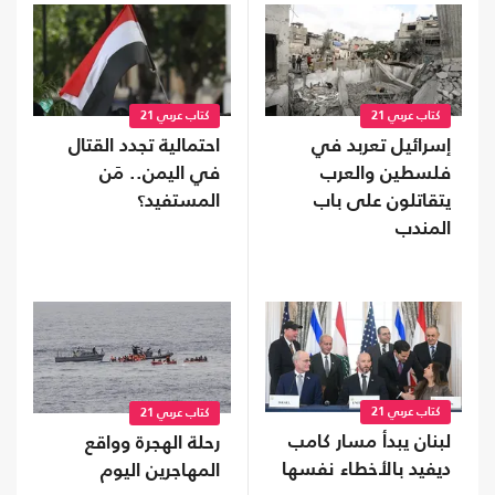
كتاب عربي 21
كتاب عربي 21
إسرائيل تعربد في
احتمالية تجدد القتال
فلسطين والعرب
في اليمن.. مَن
يتقاتلون على باب
المستفيد؟
المندب
كتاب عربي 21
كتاب عربي 21
لبنان يبدأ مسار كامب
رحلة الهجرة وواقع
ديفيد بالأخطاء نفسها
المهاجرين اليوم