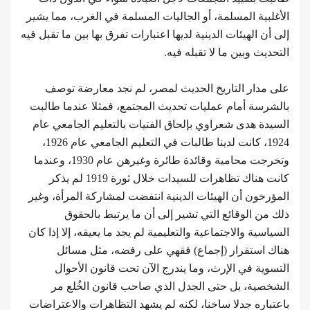
الأغلبية المسلمة، أو الجاليات المسلمة في الغرب، مما يشير
إلى أن الهيئات الدينية لديها اعتبارات تفرق بها بين ما تقبل فيه
التحديث وبين ما لا تقبله فيه.
على مدار التاريخ الحديث لمصر، لم نجد معارضة توصف
بالشرسة أمام عمليات تحديث المجتمع، فمثلا عندما طالبت
السيدة هدى شعراوي بإلحاق الفتيات بالتعليم الجامعي عام
1924، كانت لدينا طالبات في التعليم الجامعي عام 1926،
وتخرجت محامية وقائدة طائرة وغيرهن عام 1930، وعندما
كانت هناك تظاهرات للسيدات خلال ثورة 1919 لم يذكر
المؤرخون أن الهيئات الدينية انتفضت لمشاركة المرأة، وغير
ذلك من الوقائع التي تشير إلى أن ما يرتبط بالحقوق
السياسية والاجتماعية والتعليمية لم يجد ما يعيقه، إلا إذا كان
هناك استقرار (إجماع) فقهي على رفضه، مثل مسائل
التسوية في الإرث، وما يندرج الآن تحت قانون الأحوال
الشخصية، بل حتى الجدل الذي صاحب قانون الخُلع مر
باعتباره جدلا ساخنا، لكنه لم يشهد التظاهرات والاعتراضات