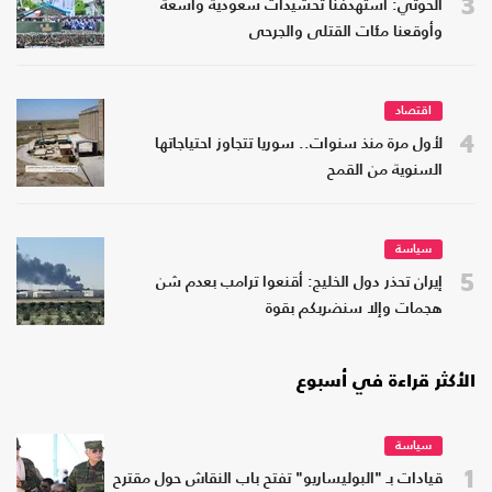
3
الحوثي: استهدفنا تحشيدات سعودية واسعة
وأوقعنا مئات القتلى والجرحى
اقتصاد
4
لأول مرة منذ سنوات.. سوريا تتجاوز احتياجاتها
السنوية من القمح
سياسة
5
إيران تحذر دول الخليج: أقنعوا ترامب بعدم شن
هجمات وإلا سنضربكم بقوة
الأكثر قراءة في أسبوع
سياسة
1
قيادات بـ "البوليساريو" تفتح باب النقاش حول مقترح