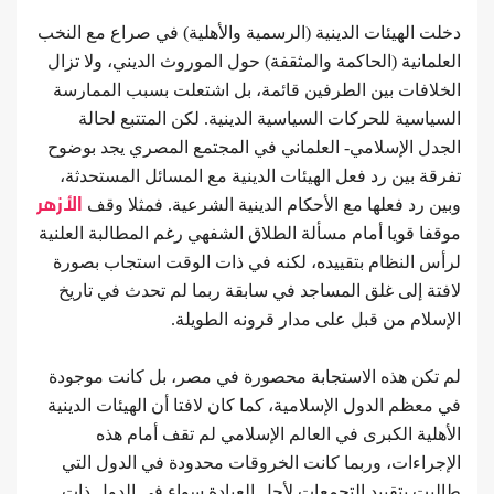
دخلت الهيئات الدينية (الرسمية والأهلية) في صراع مع النخب
العلمانية (الحاكمة والمثقفة) حول الموروث الديني، ولا تزال
الخلافات بين الطرفين قائمة، بل اشتعلت بسبب الممارسة
السياسية للحركات السياسية الدينية. لكن المتتبع لحالة
الجدل الإسلامي- العلماني في المجتمع المصري يجد بوضوح
تفرقة بين رد فعل الهيئات الدينية مع المسائل المستحدثة،
وبين رد فعلها مع الأحكام الدينية الشرعية. فمثلا وقف
الأزهر
موقفا قويا أمام مسألة الطلاق الشفهي رغم المطالبة العلنية
لرأس النظام بتقييده، لكنه في ذات الوقت استجاب بصورة
لافتة إلى غلق المساجد في سابقة ربما لم تحدث في تاريخ
الإسلام من قبل على مدار قرونه الطويلة.
لم تكن هذه الاستجابة محصورة في مصر، بل كانت موجودة
في معظم الدول الإسلامية، كما كان لافتا أن الهيئات الدينية
الأهلية الكبرى في العالم الإسلامي لم تقف أمام هذه
الإجراءات، وربما كانت الخروقات محدودة في الدول التي
طالبت بتقييد التجمعات لأجل العبادة سواء في الدول ذات