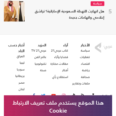
سياسة
5
هل انهارت التهدئة السعودية الإماراتية؟ تراشق
إعلامي واتهامات جديدة
الأخبار
آراء
المزيد
أخبار حسب
سياسة
كتاب عربي21
عربي21 TV
البلد
العراق
تغطيات
قضايا وآراء
عالم الفن
ليبيا
اقتصاد
مقالات مختارة
تكنولوجيا
سوريا
رياضة
أفكار
صحة
بريطانيا
صحافة
استطلاع رأي
مصر
ملفات وتقارير
لبنان
تابعنا على
هذا الموقع يستخدم ملف تعريف الارتباط
Cookie
من نحن