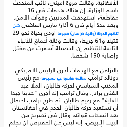
الأفغانية. وقالت مروة أميني، نائب المتحدث
باسم الوزارة، إن هناك هجمات في 16
مقاطعة، استهدفت المدنيين وقوات الأمن.
وبعد عدة أيام في 6 آذار/ مارس الماضي
شن
أودى بحياة نحو 29
تنظيم الدولة (ولاية خراسان) هجوما
قتيلا و61 جريحا، وقالت وكالة أعماق للأنباء
التابعة للتنظيم إن الحصيلة أسفرت عن مقتل
وإصابة 150 شخصا.
بالتزامن مع الهجمات أجرى الرئيس الأمريكي
دونالد ترامب
مع رئيس
مكالمة هاتفية غير مسبوقة
المكتب السياسي لحركة طالبان، الملا عبد
الغني برادر. وقال ترامب إنه أجرى "حديثا جيدا
للغاية" مع زعيم طالبان. ثم طرح ترامب احتمال
أن تستعيد حركة طالبان الحكم في أفغانستان
بعد انسحاب قواته، وقال في تصريح من
البيت الأبيض، إنه ليس من المفترض أن تحكم