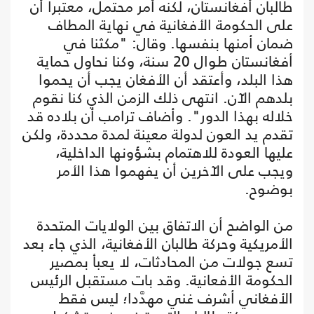
طالبان أفغانستان، لكنه أمر محتمل، معتبرا أن
على الحكومة الأفغانية في نهاية المطاف
ضمان أمنها بنفسها. وقال: "مكثنا في
أفغانستان طوال 20 سنة، وكنا نحاول حماية
هذا البلد، وأعتقد أن الأفغان يجب أن يحموا
بلدهم الآن. انتهى ذلك الزمن الذي كنا نقوم
خلاله بهذا الدور". وأضاف ترامب أن بلاده قد
تقدم يد العون لدولة معينة لمدة محددة، ولكن
عليها العودة للاهتمام بشؤونها الداخلية،
ويجب على الآخرين أن يفهموا هذا الأمر
بوضوح.
من الواضح أن الاتفاق بين الولايات المتحدة
الأمريكية وحركة طالبان الأفغانية، الذي جاء بعد
تسع جولات من المحادثات، لا يعبأ بمصير
الحكومة الأفعانية. وقد بات مستقبل الرئيس
الأفغاني أشرف غني مهدَّدا؛ ليس فقط