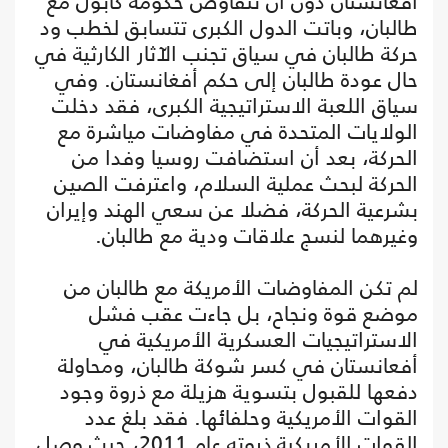
أفغانستان دون أن تتفاوض حكومة كابول مع
طالبان، وباتت الدول الكبرى تتسابق لخطب ود
حركة طالبان في سياق تجنب الآثار الكارثية في
حال عودة طالبان إلى حكم أفغانستان. وفي
سياق اللعبة الاستراتيجية الكبرى، فقد دخلت
الولايات المتحدة في مفاوضات مياشرة مع
الحركة، بعد أن استضافت روسيا وفدا من
الحركة لبحث عملية السلام، واعترفت الصين
بشرعية الحركة، فضلا عن سعي الهند وإيران
وغيرهما لنسج علاقات ودية مع طالبان.
لم تكن المفاوضات الأمريكة مع طالبان من
موضع قوة ونجاح، بل جاءت عقب فشل
الاستراتيجيات العسكرية الأمريكية في
أفعانستان في كسر شوكة طالبان، ومحاولة
دفعها للقبول بتسوية هزيلة مع ذروة وجود
القوات الأمريكية وحلفائها. فقد بلغ عدد
القوات الأمريكية ذروته عام 2011، حيث وصل