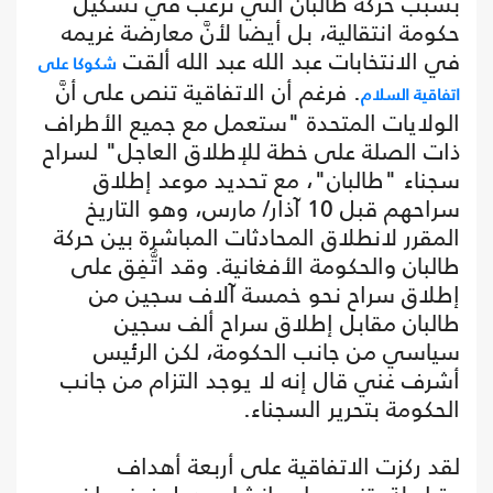
بسبب حركة طالبان التي ترغب في تشكيل
حكومة انتقالية، بل أيضا لأنَّ معارضة غريمه
في الانتخابات عبد الله عبد الله ألقت
شكوكا على
. فرغم أن الاتفاقية تنص على أنَّ
اتفاقية السلام
الولايات المتحدة "ستعمل مع جميع الأطراف
ذات الصلة على خطة للإطلاق العاجل" لسراح
سجناء "طالبان"، مع تحديد موعد إطلاق
سراحهم قبل 10 آذار/ مارس، وهو التاريخ
المقرر لانطلاق المحادثات المباشرة بين حركة
طالبان والحكومة الأفغانية. وقد اتُّفِق على
إطلاق سراح نحو خمسة آلاف سجين من
طالبان مقابل إطلاق سراح ألف سجين
سياسي من جانب الحكومة، لكن الرئيس
أشرف غني قال إنه لا يوجد التزام من جانب
الحكومة بتحرير السجناء.
لقد ركزت الاتفاقية على أربعة أهداف