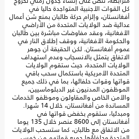
مترابطة، تنص على إنشاء جدول زمني لخروج
كل القوات الأجنبية المتواجدة حاليا في
أفغانستان، وإلزام حركة طالبان بمنع شن أعمال
عدائية ضد الولايات المتحدة من الأراضي
الأفغانية، وعقد مفاوضات مباشرة بين طالبان
والحكومة الأفغانية، ووقف إطلاق النار في
عموم أفغانستان. لكن الحقيقة أن جوهر
الاتفاق يتمثل بالانسجاب وعدم استهداف
الولايات المتحدة، حيث ستقوم الولايات
المتحدة الأمريكية باستكمال سحب باقي
قواتها وقوات حلفائها، بما في ذلك جميع
الموظفون المدنيون غير الدبلوماسيين،
والأمن الخاص والمقاولون وموظفو الخدمات
المساندة من أفغانستان، خلال 14 شهرا.
ومبدئيا، ستقوم بخفض قواتها في
أفغانستان إلى 8600 عنصر خلال 135 يوما
من الاتفاق مع طالبان، كما ستسحب الولايات
المتحدة وحلفاؤها جميع قواتهم من خمس