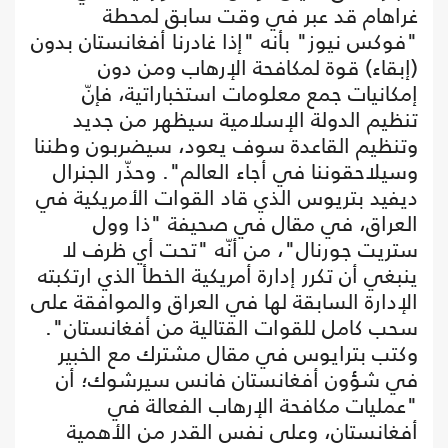
غراهام قد عبر في وقت سابق لمحطة
"فوكس نيوز" بأنه "إذا غادرنا أفغانستان بدون
(إبقاء) قوة لمكافحة الإرهاب ومن دون
إمكانيات جمع معلومات استخباراتية، فإنّ
تنظيم الدولة الإسلامية سيظهر من جديد
وتنظيم القاعدة سوف يعود، سيضربون وطننا
وسيلاحقوننا في أجاء العالم". وحذّر الجنرال
ديفيد بتريوس الذي قاد القوات الأمريكية في
العراق، في مقال في صحيفة "ذا وول
ستريت جورنال"، من أنّه "تحت أي ظرف لا
ينبغي أن تكرر إدارة أمريكية الخطأ الذي ارتكبته
الإدارة السابقة لها في العراق والموافقة على
سحب كامل للقوات القتالية من أفغانستان".
وكتب بترايوس في مقال مشترك مع الخبير
في شؤون أفغانستان فانس سيرشوك؛ أن
"عمليات مكافحة الإرهاب الفعالة في
أفغانستان، وعلى نفس القدر من الأهمية