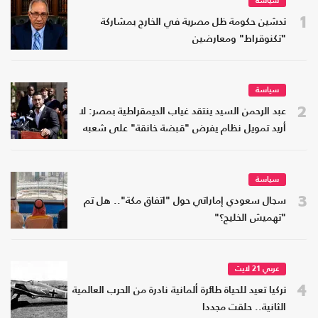
سياسة
1
تدشين حكومة ظل مصرية في الخارج بمشاركة
"تكنوقراط" ومعارضين
سياسة
2
عبد الرحمن السيد ينتقد غياب الديمقراطية بمصر: لا
أريد تمويل نظام يفرض "قبضة خانقة" على شعبه
سياسة
3
سجال سعودي إماراتي حول "اتفاق مكة".. هل تم
"تهميش الخليج؟"
عربي 21 لايت
4
تركيا تعيد للحياة طائرة ألمانية نادرة من الحرب العالمية
الثانية.. حلقت مجددا