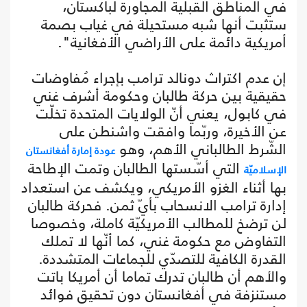
في المناطق القبلية المجاورة لباكستان،
ستثبت أنها شبه مستحيلة في غياب بصمة
أمريكية دائمة على الأراضي الأفغانية".
إن عدم اكتراث دونالد ترامب بإجراء مُفاوضات
حقيقية بين حركة طالبان وحكومة أشرف غني
في كابول، يعني أنّ الولايات المتحدة تخلّت
عن الأخيرة، وربّما وافقت واشنطن على
الشّرط الطالباني الأهم، وهو
عودة إمارة أفغانستان
التي أسّستها الطالبان وتمت الإطاحة
الإسلاميّة
بها أثناء الغزو الأمريكي، ويكشف عن استعداد
إدارة ترامب الانسحاب بأيّ ثمن. فحركة طالبان
لن ترضخ للمطالب الأمريكيّة كاملة، وخصوصا
التفاوض مع حكومة غني، كما أنّها لا تملك
القدرة الكافية للتصدّي للجماعات المتشددة.
والأهم أن طالبان تدرك تماما أن أمريكا باتت
مستنزفة في أفغانستان دون تحقيق فوائد