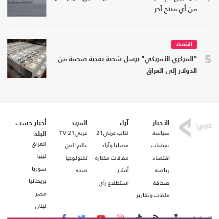
من أي منتج آخر
اقتصاد
5
"المركزي الأمريكي" يرسل شحنة نقدية ضخمة من
الدولار إلى العراق
الأخبار
آراء
المزيد
أخبار حسب
سياسة
كتاب عربي21
عربي21 TV
البلد
العراق
تغطيات
قضايا وآراء
عالم الفن
ليبيا
اقتصاد
مقالات مختارة
تكنولوجيا
سوريا
رياضة
أفكار
صحة
بريطانيا
صحافة
استطلاع رأي
مصر
ملفات وتقارير
لبنان
تابعنا على