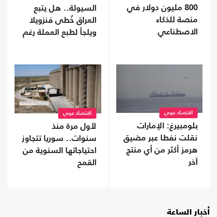
800 مليون دولار في
السيولة.. هل يتبع
منصة للذكاء
العراق خُطى فنزويلا
الاصطناعي
ويلجأ لطبع العملة رغم
مخاطرها؟
اقتصاد عربي
اقتصاد عربي
بلومبيرغ: الإمارات
لأول مرة منذ
نقلت نفطا عبر مضيق
سنوات.. سوريا تتجاوز
هرمز أكثر من أي منتج
احتياجاتها السنوية من
آخر
القمح
أخبار الساعة