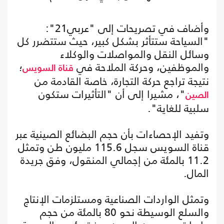
وأضاف في تصريحات إلى "عربي21":
"السياحة ستتأثر بشكل كبير، حيث ستتضرر كل
وسائل النقل والمواصلات والوكلاء
والموظفين، وحركة الملاحة في
؛
قناة السويس
نتيجة تراجع حركة التجارة، خاصة القادمة من
"، مشيرا إلى أن "التأثيرات ستكون
الصين
سلبية للغاية".
وتفيد الإحصاءات بأن حجم البضائع الصينية عبر
قناة السويس سجل 115.6 مليون طن وتمثل
11.2 بالمئة من إجمالي المنقول، وفق جريدة
المال.
وتمثل الواردات الصناعية ومستلزمات الإنتاج
والسلع الوسيطة نحو 80 بالمئة من حجم