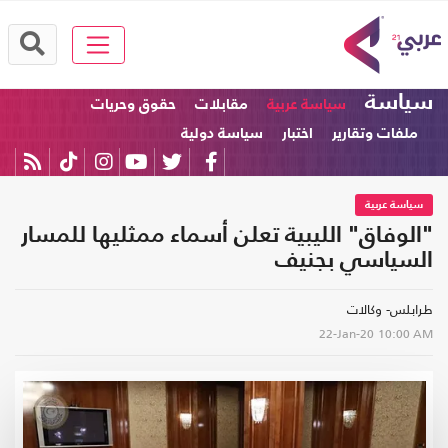
سياسة
سياسة عربية
مقابلات
حقوق وحريات
ملفات وتقارير
اختبار
سياسة دولية
سياسة عربية
"الوفاق" الليبية تعلن أسماء ممثليها للمسار
السياسي بجنيف
طرابلس- وكالات
22-Jan-20
10:00 AM