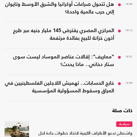
16:45
هل تتحول صراعات أوكرانيا والشرق الأوسط وتايوان
إلى حرب عالمية واحدة؟
16:12
المركزي المصري يقترض 145 مليار جنيه عبر طرح
أذون خزانة للبيع بفائدة مرتفعة
16:01
"معاريف": إقالات عناصر الموساد ليست سوى
ستار دخاني.. ماذا يحدث؟
15:54
خارج الحسابات.. تهميش اللاجئين الفلسطينيين في
العراق وسقوط المسؤولية المؤسسية
ذات صلة
سياسة
واشنطن تدعو الأطراف الليبية لاتخاذ خطوات جادة لحل