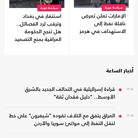
سياسة عربية
سياسة عربية
الإمارات تعلن تعرض
استنفار في بغداد
ناقلة نفط إلى
وترقب لرد الفصائل..
الاستهداف في هرمز
هل تنجح الحكومة
العراقية بمنع التصعيد
مع السعودية؟
أخبار الساعة
17:22
قراءة إسرائيلية في التحالف الجديد بالشرق
الأوسط.. "دليل فقدان ثقة"
17:14
العراق يتفق مع ائتلاف تقوده "شيفرون" على خط
لنقل النفط إلى موانئ سوريا والأردن