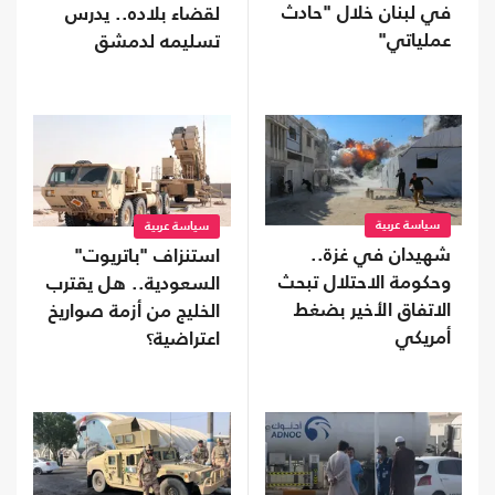
في لبنان خلال "حادث
لقضاء بلاده.. يدرس
عملياتي"
تسليمه لدمشق
سياسة عربية
سياسة عربية
شهيدان في غزة..
استنزاف "باتريوت"
وحكومة الاحتلال تبحث
السعودية.. هل يقترب
الاتفاق الأخير بضغط
الخليج من أزمة صواريخ
أمريكي
اعتراضية؟