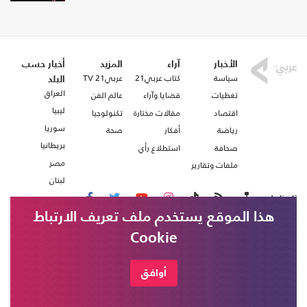
الأخبار
آراء
المزيد
أخبار حسب
سياسة
كتاب عربي21
عربي21 TV
البلد
العراق
تغطيات
قضايا وآراء
عالم الفن
ليبيا
اقتصاد
مقالات مختارة
تكنولوجيا
سوريا
رياضة
أفكار
صحة
بريطانيا
صحافة
استطلاع رأي
مصر
ملفات وتقارير
لبنان
تابعنا على
هذا الموقع يستخدم ملف تعريف الارتباط
Cookie
من نحن
اتصل بنا
شروط الاستخدام
أوافق
عربي21 ، جميع الحقوق محفوظة @ 2020