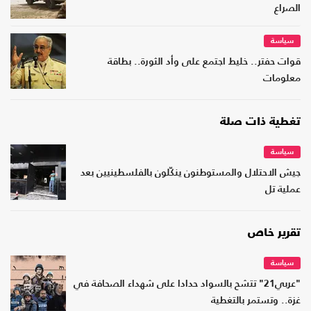
الصراع
سياسة
قوات حفتر.. خليط اجتمع على وأد الثورة.. بطاقة
معلومات
تغطية ذات صلة
سياسة
جيش الاحتلال والمستوطنون ينكّلون بالفلسطينيين بعد
عملية تل
تقرير خاص
سياسة
"عربي21" تتشح بالسواد حدادا على شهداء الصحافة في
غزة.. وتستمر بالتغطية