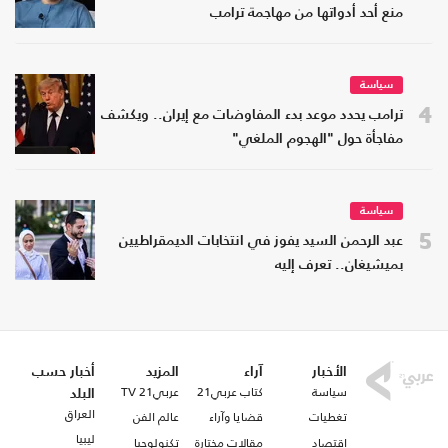
منع أحد أدواتها من مهاجمة ترامب
سياسة
4
ترامب يحدد موعد بدء المفاوضات مع إيران.. ويكشف
مفاجأة حول "الهجوم الملغي"
سياسة
5
عبد الرحمن السيد يفوز في انتخابات الديمقراطيين
بميشيغان.. تعرف إليه
الأخبار
آراء
المزيد
أخبار حسب
سياسة
كتاب عربي21
عربي21 TV
البلد
العراق
تغطيات
قضايا وآراء
عالم الفن
ليبيا
اقتصاد
مقالات مختارة
تكنولوجيا