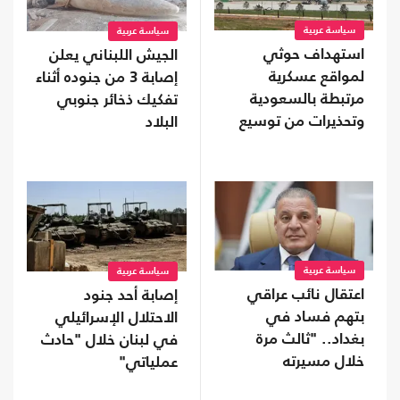
سياسة عربية
سياسة عربية
استهداف حوثي
الجيش اللبناني يعلن
لمواقع عسكرية
إصابة 3 من جنوده أثناء
مرتبطة بالسعودية
تفكيك ذخائر جنوبي
وتحذيرات من توسيع
البلاد
المواجهة
سياسة عربية
سياسة عربية
اعتقال نائب عراقي
إصابة أحد جنود
بتهم فساد في
الاحتلال الإسرائيلي
بغداد.. "ثالث مرة
في لبنان خلال "حادث
خلال مسيرته
عملياتي"
السياسية"