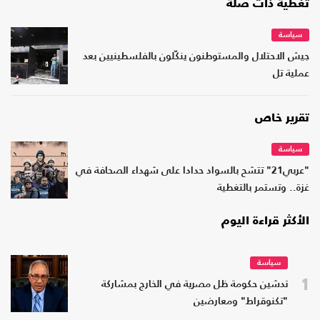
تغطية ذات صلة
سياسة
جيش الاحتلال والمستوطنون ينكّلون بالفلسطينيين بعد
عملية تل
تقرير خاص
سياسة
"عربي21" تتشح بالسواد حدادا على شهداء الصحافة في
غزة.. وتستمر بالتغطية
الأكثر قراءة اليوم
سياسة
1
تدشين حكومة ظل مصرية في الخارج بمشاركة
"تكنوقراط" ومعارضين