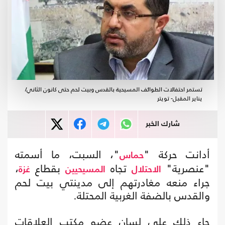
تستمر احتفالات الطوائف المسيحية بالقدس وبيت لحم حتى كانون الثاني/
يناير المقبل- تويتر
شارك الخبر
أدانت حركة "
"، السبت، ما أسمته
حماس
"عنصرية"
تجاه
بقطاع
،
الاحتلال
المسيحيين
غزة
جراء منعه مغادرتهم إلى مدينتي بيت لحم
والقدس بالضفة الغربية المحتلة.
جاء ذلك على لسان عضو مكتب العلاقات