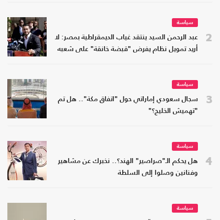
سياسة
2
عبد الرحمن السيد ينتقد غياب الديمقراطية بمصر: لا
أريد تمويل نظام يفرض "قبضة خانقة" على شعبه
سياسة
3
سجال سعودي إماراتي حول "اتفاق مكة".. هل تم
"تهميش الخليج؟"
سياسة
4
هل يحكم الـ"صراصير" الهند؟.. نخبرك عن مشاهير
وفنانين وصلوا إلى السلطة
سياسة