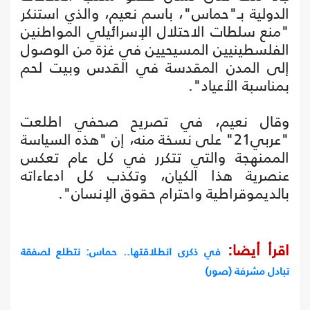
الدولية بـ"حماس"، باسم نعيم، والذي استنكر
"منع سلطات الاحتلال الإسرائيلي المواطنين
الفلسطينيين المسيحيين في غزة من الوصول
إلى المدن المقدسة في القدس وبيت لحم
بمناسبة الأعياد".
وقال نعيم، في تصريح صحفي اطلعت
"عربي21" على نسخة منه، إن "هذه السياسة
الممنهجة والتي تتكرر في كل عام تعكس
عنصرية هذا الكيان، وتكذب كل ادعاءاته
بالديموقراطية واحترام حقوق الإنسان".
اقرأ أيضا:
في ذكرى انطلاقتها.. حماس: نتطلع لصفقة
تبادل مشرفة (صور)