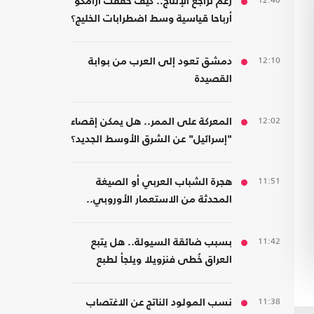
12:40
رغم تراجع الإنتاج.. كيف حققت أرامكو
أرباحا قياسية وسط اضطرابات الخليج؟
12:10
دمشق تعود إلى العرب من بوابة
القصيدة
12:02
المعركة على الممر.. هل يمكن إقصاء
"إسرائيل" عن الشرق الأوسط الجديد؟
11:51
هجرة الشباب العربي أو الصيغة
المحدثة من الاستعمار الأوروبي..
قراءة في كتاب
11:42
بسبب ضائقة السيولة.. هل يتبع
العراق خُطى فنزويلا ويلجأ لطبع
العملة رغم مخاطرها؟
11:38
نسب المولود الناتج عن الاغتصاب