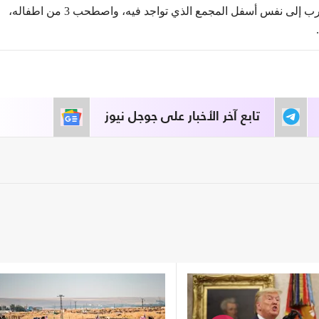
وأوضح ترامب أن البغدادي، رفض تسليم نفسه وهرب إلى نفس أسفل المجمع الذي تواجد فيه، واصطحب 3 من اطفاله،
تابع آخر الأخبار على جوجل نيوز