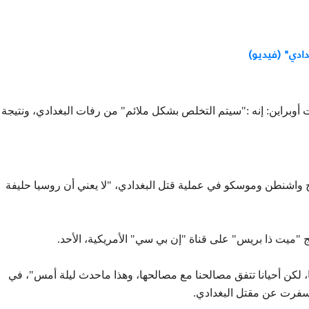
ادي" (فيديو)
أوبراين: إنه :"سيتم التخلص بشكل ملائم" من رفات البغدادي، ونتيجة
ح واشنطن وموسكو في عملية قتل البغدادي، "لا يعني أن روسيا حليفة
مج "ميت ذا بريس" على قناة "إن بي سي" الأمريكية، الأحد.
، لكن أحيانا تتفق مصالحنا مع مصالحها، وهذا ماحدث ليلة أمس"، في
وأسفرت عن مقتل البغدادي.