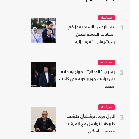
سياسة
1
عبد الرحمن السيد يفوز في
انتخابات الديمقراطيين
بميشيغان.. تعرف إليه
سياسة
2
بسبب "الذخائر".. مواجهة حادة
بين ترامب ووزير حربه في كامب
ديفيد
سياسة
3
لأول مرة.. بزشكيان يكشف
طبيعة التواصل مع المرشد
مجتبى خامنئي