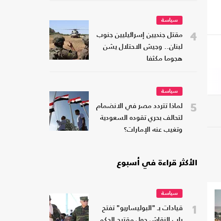
سياسة
4
مقتل جنديين إسرائيليين جنوب
لبنان.. وجيش الاحتلال يشن
هجوما مكثفا
سياسة
5
لماذا تتردد مصر في الانضمام
لتحالف بحري تقوده السعودية
وتغيب عنه الإمارات؟
الأكثر قراءة في أسبوع
سياسة
1
قيادات بـ "البوليساريو" تفتح
باب النقاش حول مقترح الحكم