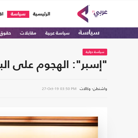
(current)
الرئيسية
سياسة
اق
سياسة
سياسة عربية
مقابلات
حقوق 
سياسة دولية
"إسبر": الهجوم على البغ
واشنطن- وكالات
27-Oct-19
03:50 PM