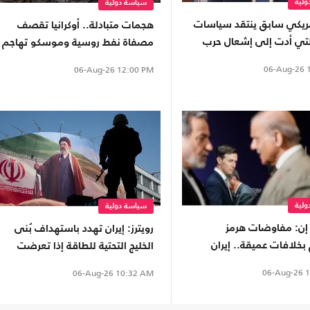
لية
سياسة دولية
ريكي سابق ينتقد سياسات
هجمات متبادلة.. أوكرانيا تقصف
لتي أدت إلى إشعال حرب
مصفاة نفط روسية وموسكو تهاجم
محطة قطار
06-Aug-26
1
06-Aug-26
12:00 PM
لية
سياسة دولية
ن: مفاوضات هرمز
رويترز: إيران تهدد باستهداف بُنى
خلافات عميقة.. إيران
الخليج التحتية للطاقة إذا تعرضت
النفوذ وترامب يواصل
لضربات جديدة
06-Aug-26
1
06-Aug-26
10:32 AM