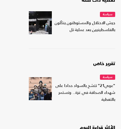
تغطية ذات صلة
سياسة
جيش الاحتلال والمستوطنون ينكّلون
بالفلسطينيين بعد عملية تل
تقرير خاص
سياسة
"عربي21" تتشح بالسواد حدادا على
شهداء الصحافة في غزة.. وتستمر
بالتغطية
الأكثر قراءة اليوم