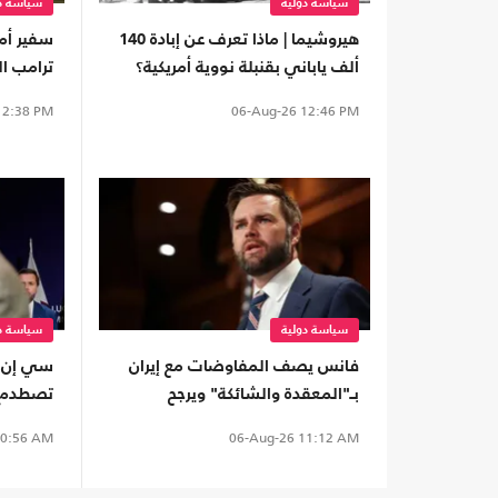
سياسة دولية
سياسة دو
هيروشيما | ماذا تعرف عن إبادة 140
سفير أم
ألف ياباني بقنبلة نووية أمريكية؟
ترامب ا
(تفاعلي)
مع إيران
2:38 PM
06-Aug-26
12:46 PM
سياسة دولية
سياسة دو
فانس يصف المفاوضات مع إيران
سي إن إ
بـ"المعقدة والشائكة" ويرجح
تصطدم ب
استغراقها وقتا
تتمسك ب
0:56 AM
06-Aug-26
11:12 AM
التهديد