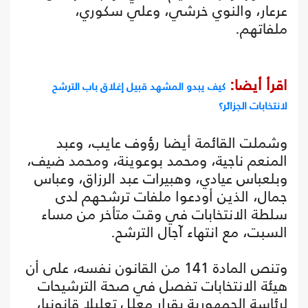
عرعار، والنوي خرشي، وعلي سكوري،
ملفاتهم.
اقرأ أيضا:
كيف يبدو المشهد قبيل إغلاق باب الترشح
لانتخابات الجزائر؟
وشملت القائمة أيضا رؤوف عايب، وعبد
المنعم ناجية، ومحمد بوعوينة، ومحمد ضيف،
وبلعباس عيادي، وهبيرات عبد الرزاق، وعباس
جمال، الذين أودعوا ملفات ترشحهم لدى
سلطة الانتخابات في وقت متأخر من مساء
السبت، مع انتهاء آجال الترشح.
وتنص المادة 141 من القانون نفسه، على أن
هيئة الانتخابات تفصل في صحة الترشيحات
لرئاسة الجمهورية بقرار معلل تعليلا قانونيا،