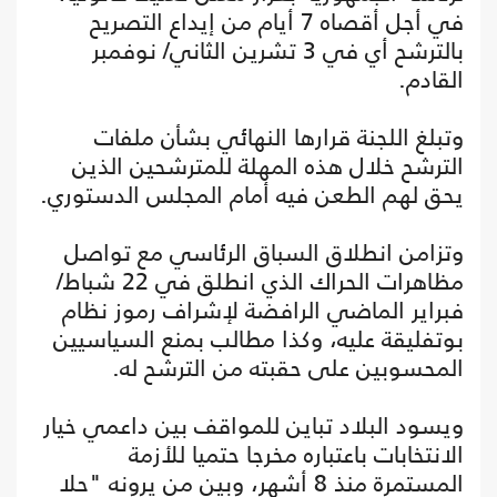
في أجل أقصاه 7 أيام من إيداع التصريح
بالترشح أي في 3 تشرين الثاني/ نوفمبر
القادم.
وتبلغ اللجنة قرارها النهائي بشأن ملفات
الترشح خلال هذه المهلة للمترشحين الذين
يحق لهم الطعن فيه أمام المجلس الدستوري.
وتزامن انطلاق السباق الرئاسي مع تواصل
مظاهرات الحراك الذي انطلق في 22 شباط/
فبراير الماضي الرافضة لإشراف رموز نظام
بوتفليقة عليه، وكذا مطالب بمنع السياسيين
المحسوبين على حقبته من الترشح له.
ويسود البلاد تباين للمواقف بين داعمي خيار
الانتخابات باعتباره مخرجا حتميا للأزمة
المستمرة منذ 8 أشهر، وبين من يرونه "حلا