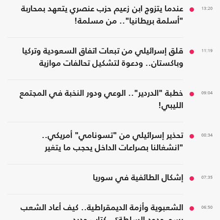
13:20
عندما يتزوج ابن زعيم حزب عنصري يتعهد بمحاربة
"أسلمة بريطانيا".. من مسلمة!
11:19
قلق إسرائيلي من تبعات اتفاق السعودية وتركيا
وباكستان.. ودعوة لتشكيل تحالفات موازية
09:04
خطبة "الدردير".. الوعي ودور النخبة في المجتمع
الليبي!
08:34
تحذير إسرائيلي من "تسونامي" أمريكي..
"انشغالنا بصراعات الداخل يحجب ما يتغير
بواشنطن"
07:35
إشكال الطائفية في سوريا
06:50
الشعبوية وأزمة الديمقراطية.. كيف أعاد الشعب