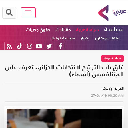
سياسة
سياسة عربية
مقابلات
حقوق وحريات
ملفات وتقارير
اختبار
سياسة دولية
سياسة عربية
غلق باب الترشح لانتخابات الجزائر.. تعرف على
المتنافسين (أسماء)
الجزائر- وكالات
27-Oct-19
08:20 AM