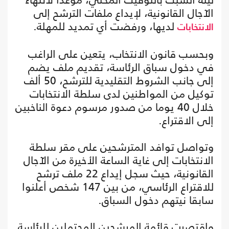
الآجال القانونية، لإيداع ملفات الترشح إلى
لديها، ورفضت أي تمديد للمهلة.
الانتخابات
وبحسب قانون الانتخاب، يتعين على الراغب
في دخول سباق الرئاسة، تقديم ملف يضم
إلى جانب الشروط التقليدية للترشح، 50 ألف
توكيل من المواطنين لدى سلطة الانتخابات
خلال 40 يوما من صدور مرسوم دعوة الناخبين
إلى الاقتراع.
وتواصل توافد المترشحين على مقر سلطة
الانتخابات إلى غاية الساعة الأخيرة من الآجال
القانونية، حيث سجل إيداع 22 ملف ترشح
للاقتراع الرئاسي، من بين 147 شخص أعلنوا
سابقا نيتهم دخول السباق.
واقتصرت قائمة المرشحين المحتملين للرئاسة