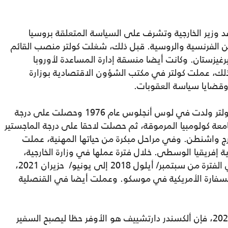
 وزير الخارجية وتشرف على السياسة المتعلقة بروسيا
ن الفرنسية والروسية. قبل ذلك، شغلت كولتر منصب القائم
رغيزستان. وكانت أيضا منسقة إدارة المساعدة لأوروبا
ذلك، عملت كولتر في مكتب الشؤون الاقتصادية بوزارة
 وقضايا سياسة العقوبات.
ونقلا عن مصادر مفتوحة، من المعروف أن كولتر ولدت في لوس أنجلوس عام 1976 وحصلت على درجة
معة كولومبيا المرموقة، ثم حصلت لاحقا على درجة الماجستير
رج واشنطن. وفي مراحل مبكرة من حياتها المهنية، عملت
إفريقيا الوسطى. خلال فترة عملها في وزارة الخارجية،
شغلت كولتر العديد من المناصب العليا. وفي الفترة من سبتمبر/ أيلول 2018 إلى يونيو/ حزيران 2021،
سفارة الأمريكية في موسكو. وعملت أيضا في القنصلية
بحسب تقرير نشر في أكتوبر/ تشرين الأول 2024، فإن ألكسندر دارتشييف هو الأوفر حظا ليصبح السفير