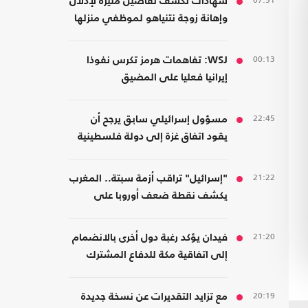
07:51
شهادات تكشف تفاصيل مثيرة لإذلال
وإهانة زوجة نتنياهو لموظفي منزلها
00:13
WSJ: تفاهمات هرمز تكرس نفوذا
إيرانيا فعليا على المضيق
22:45
مسؤول إسرائيلي سابق يرجح أن
يقود اتفاق غزة إلى دولة فلسطينية
21:22
"إسرائيل" تراقب أزمة سبتة.. المغرب
يكشف نقطة ضعف أوروبا على
حدودها مع أفريقيا
21:20
فيدان يؤكد رغبة دول أخرى بالانضمام
إلى اتفاقية مكة للدفاع المشترك
20:19
مع تزايد التقديرات عن نسخة جديدة