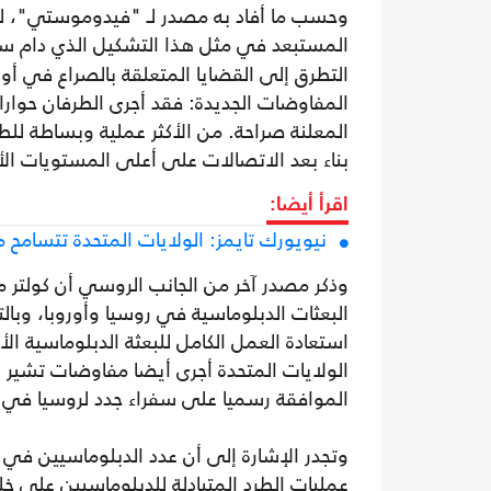
وحسب ما أفاد به مصدر لـ "فيدوموستي"، له ع
المستبعد في مثل هذا التشكيل الذي دام 
التطرق إلى القضايا المتعلقة بالصراع في أو
المفاوضات الجديدة: فقد أجرى الطرفان حوار
المعلنة صراحة. من الأكثر عملية وبساطة للطر
بناء بعد الاتصالات على أعلى المستويات الأ
اقرأ أيضا:
نيويورك تايمز: الولايات المتحدة تتسامح م
وذكر مصدر آخر من الجانب الروسي أن كولتر م
البعثات الدبلوماسية في روسيا وأوروبا، وبال
استعادة العمل الكامل للبعثة الدبلوماسية ا
الولايات المتحدة أجرى أيضا مفاوضات تشير أ
الموافقة رسميا على سفراء جدد لروسيا في ال
وتجدر الإشارة إلى أن عدد الدبلوماسيين في
عمليات الطرد المتبادلة للدبلوماسيين على خ