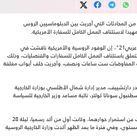
 من المحادثات التي أجريت بين الدبلوماسيين الروس
دا لاستئناف العمل الكامل للسفارة الأمريكية.
وقال الموقع، في هذا التقرير الذي ترجمته "عربي21"، إن الوفود الروسية والأمريكية ناقشت في
ق باستئناف العمل الكامل للسفارات والقنصليات، وذلك
ت المفاوضات ست ساعات ونصف، وأجريت خلف أبواب مغلقة
 دارتشييف، مدير إدارة شمال الأطلسي بوزارة الخارجية
نبول سوناتا كولتر، نائبة مساعد وزير الخارجية للسياسة
وأكد الموقع أن وزارة الخارجية الأمريكية أعلنت عن استمرار حوارهما، وكانت أول من أكد رسميا، ليلة 28
ستوى، وفي فترة ما بعد الظهر أكدت وزارة الخارجية الروسية