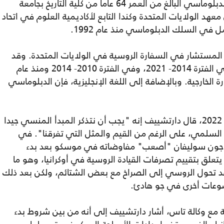
الروسي الجديد في الولايات المتحدة. تخرج الدبلوماسي البالغ من العمر 64 عاما من كلية التاريخ بجامعة
هد الولايات المتحدة وكندا التابع لأكاديمية العلوم في اتحاد
 في السلك الدبلوماسي منذ عام 1992.
ل منصب الوزير المستشار في السفارة الروسية في الولايات المتحدة. وقد
شغل بالفعل منصب سفير روسيا في كندا في الفترة 2014- 2021، وفي الفترة 2010- 2014 ومنذ عام
وزارة الخارجية. وبالإضافة إلى اللغة الإنجليزية، فإن الدبلوماسي
وفي مقابلة مع "إنترفاكس" في مارس/ آذار 2022، قال دارتشييف إنه "يجب أن نتذكر المبدأ المنسي جيدا
ش السلمي، على الرغم من القيم والمثل التي تفرقنا". في
ق جون سوليفان "أصعب" مفاوضاته في موسكو بعد بدء
تعلق بتقييم تصرفات القيادة الروسية في أوكرانيا، وهو ما
قد تحول الروسي إلى الصراخ مع بعض الشتائم، ولكن بعد ذلك
ضوعات أخرى في جو هادئ.
ون الأول 2022، في مقابلة مع وكالة تاس، أشار دارتشييف إلى أنه من بين شروط بدء