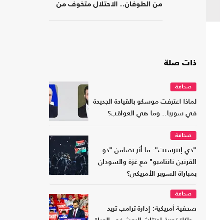
من الطوفان.. الاحتلال متخوف من
استهداف إيلات
ذات صلة
صحافة
لماذا اعترفت موسكو بالقيادة الجديدة
في سوريا.. وما هي العواقب؟
صحافة
"ذي إنترسبت": ما أثر تضامن "ذو
القرنين نانتامبو" مع غزة والسودان
بمباراة السوبر الأمريكي؟
صحافة
صحفية أمريكية: إدارة ترامب تريد