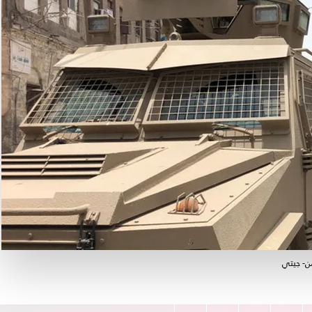
ن- جيتي