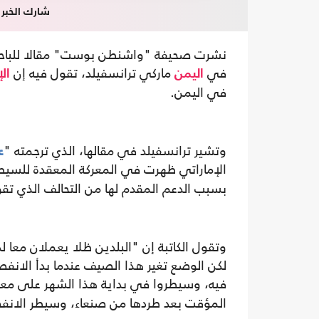
شارك الخبر
نشرت صحيفة "واشنطن بوست" مقالا للباحثة 
في
ماركي ترانسفيلد، تقول فيه إن
اليمن
ال
في اليمن.
وتشير ترانسفيلد في مقالها، الذي ترجمته "
ع
الإماراتي ظهرت في المعركة المعقدة للسيطر
بسبب الدعم المقدم لها من التحالف الذي تق
وتقول الكاتبة إن "البلدين ظلا يعملان معا 
لكن الوضع تغير هذا الصيف عندما بدأ الانف
فيه، وسيطروا في بداية هذا الشهر على مع
المؤقت بعد طردها من صنعاء، وسيطر الانفصا