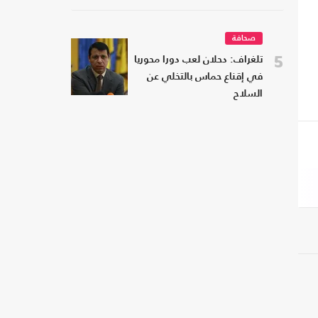
صحافة
5
تلغراف: دحلان لعب دورا محوريا
في إقناع حماس بالتخلي عن
السلاح