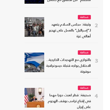
المظلم" من الاتفاق مع حماس
صحافة
2
وثيقة: مجلس السلام يتعهد
لـ"إسرائيل" بالعمل على تهجير
أهالي غزة
صحافة
3
بالتوازي مع التهديدات الخارجية..
الاحتلال يواجه قنبلة ديموغرافية
موقوتة
صحافة
4
صحيفة: قطر لعبت دورا مهما
في إقناع ترامب بوقف الهجوم
على إيران