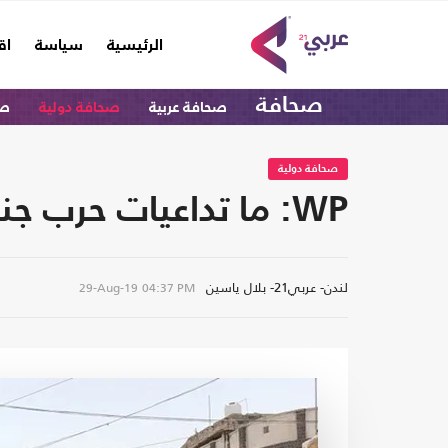
(current)
الرئيسية
سياسة
اق
صحافة
صحافة عربية
صحافة دولية
صح
صحافة دولية
WP: ما تداعيات حرب جنوب اليمن على علاقة الرياض وأبو ظبي؟
لندن- عربي21- بلال ياسين
29-Aug-19
04:37 PM