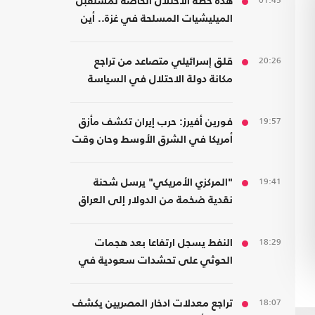
01:45
هذه خطة الاحتلال الخاصة لمستقبل
الميليشيات المسلحة في غزة.. أين
سيذهبون؟
20:26
قلق إسرائيلي متصاعد من تراجع
مكانة دولة الاحتلال في السياسة
الأمريكية
19:57
فورين أفيرز: حرب إيران تكشف مأزق
أمريكا في الشرق الأوسط وحان وقت
الانسحاب
19:41
"المركزي الأمريكي" يرسل شحنة
نقدية ضخمة من الدولار إلى العراق
18:29
النفط يسجل ارتفاعا بعد هجمات
الحوثي على تحشدات سعودية في
اليمن
18:07
تراجع معدلات ادخار المصريين يكشف