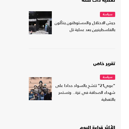
تغطية ذات صلة
سياسة
جيش الاحتلال والمستوطنون ينكّلون
بالفلسطينيين بعد عملية تل
تقرير خاص
سياسة
"عربي21" تتشح بالسواد حدادا على
شهداء الصحافة في غزة.. وتستمر
بالتغطية
الأكثر قراءة اليوم