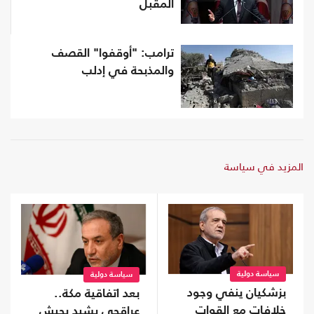
المقبل
ترامب: "أوقفوا" القصف
والمذبحة في إدلب
المزيد في سياسة
سياسة دولية
سياسة دولية
بزشكيان ينفي وجود
بعد اتفاقية مكة..
خلافات مع القوات
عراقجي يشيد بجيش