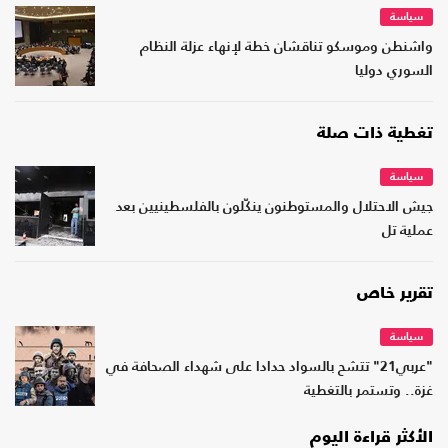
سياسة
واشنطن وموسكو تناقشان خطة لإنهاء عزلة النظام
السوري دوليا
تغطية ذات صلة
سياسة
جيش الاحتلال والمستوطنون ينكّلون بالفلسطينيين بعد
عملية تل
تقرير خاص
سياسة
"عربي21" تتشح بالسواد حدادا على شهداء الصحافة في
غزة.. وتستمر بالتغطية
الأكثر قراءة اليوم