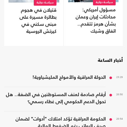
سياسة دولية
سياسة دولية
مسؤول أمريكي:
قتيلان في هجوم
محادثات إيران وعمان
بطائرة مسيرة على
بشأن هرمز تتقدم..
مبنى سكني في
اتفاق وشيك
كيرتش الروسية
أخبار الساعة
23:29
الدولة العراقية والأمواج المليشياوية!
20:58
أرقام صادمة لعنف المستوطنين في الضفة.. هل
تحول الدعم الحكومي إلى غطاء رسمي؟
20:54
الحكومة العراقية تؤكد امتلاك "أدوات" لضمان
صرف الرواتب رغم الضغوط المالية