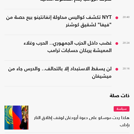
20:40
NYT تكشف كواليس محاولة إنفانتينو بيع حصة من
"فيفا" لشقيق كوشنر
20:24
غضب داخل الحزب الجمهوري.. الحرب وغلاء
المعيشة يربكان حسابات ترامب
20:16
لن يسقط الاستبداد إلا بالتحالف.. والدرس جاء من
ميشيغان
ذات صلة
سياسة
هكذا ردت موسكو على دعوة أرودغان لوقف إطلاق النار
بإدلب