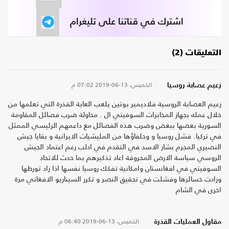
اشترك في قناتنا على تليغرام
التعليقات (2)
الخميس، 13-06-2019
07:02 م
زعيم عصابة روسيا
زعيم العصابة الروسية فلاديمير بوتين يلعب العابة القذرة التي تعلمها من
خلال عمله بجهاز المخابرات السوفيتي ال . محاولة ضرب فصائل المقاومة
السورية بعضها ببعض وضرب هذه الفصائل مع داعمهم الرئيسي الممثل
في تركيا. فشل روسيا و وحلفاؤها من المليشيات الايرانية و بقايا جيش
النصيري المجرم بشار الاسد في التقدم في ادلب رغم اعتماد الجيش
الروسي سياسة الارض المحروقة اعاد تذكيرهم بما حدث للاتحاد
السوفيتي في افغانستان وامكانية تفكك روسيا نفسها اذا زاد تورطها
وزادت خسائرها وفشلت في تحقيق النصر و تكرر السيناريو الافغاني مرة
اخرى في الشام
الخميس، 13-06-2019
06:40 م
مقاول العمليات القذرة