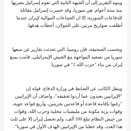
وينوه التقرير إلى أن الجبهة الثانية التي تقوم إسرائيل بضربها
منذ ستة أعوام، هي سوريا، وقد خسرت إسرائيل مقاتلة
للدفاعات السورية، إلا ان الجماعات الموالية لإيران عندما
أطلقت صواريخ مرتين على الجولان، أخطأت هدفها.
وبحسب الصحيفة، فإن روسيا، التي تحدثت تقارير عن منعها
سوريا من تصعيد المواجهة مع الجيش الإسرائيلي، قامت بمنع
إيران من بناء "حزب الله 2" في سوريا.
وينقل الكاتب عن الضابط في وزارة الدفاع، قوله إن
"الإيرانيين بعيدون عما أردوا تحقيقه"، وأضاف أن الإيرانيين
"رغبوا بإقامة قاعدة أو قاعدتين بحريتين، وأربع قواعد جوية،
وقوات برية مكونة من مليشيات محلية وحزب الله، وقوات
من جيش النظام تبلغ 100 ألف، ولم تحصل إيران إلا على ثلث
هذا العدد، وقد جعلنا من الإيرانيين الهدف الأول في سوريا".