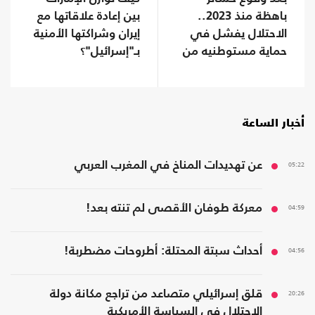
باهظة منذ 2023..
بين إعادة علاقاتها مع
الاحتلال يفشل في
إيران وشراكتها الأمنية
حماية مستوطنيه من
بـ"إسرائيل"؟
خطر الصواريخ
أخبار الساعة
05:22
عن تهديدات المناخ في المغرب العربي
04:59
معركة طوفان الأقصى لم تنته بعد!
04:56
أحداث سبتة المحتلة: أطروحات مضطربة!
20:26
قلق إسرائيلي متصاعد من تراجع مكانة دولة
الاحتلال في السياسة الأمريكية