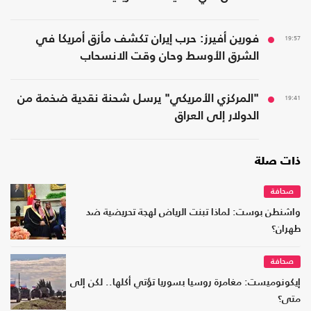
19:57
فورين أفيرز: حرب إيران تكشف مأزق أمريكا في
الشرق الأوسط وحان وقت الانسحاب
19:41
"المركزي الأمريكي" يرسل شحنة نقدية ضخمة من
الدولار إلى العراق
ذات صلة
صحافة
واشنطن بوست: لماذا تبنت الرياض لهجة تحريضية ضد
طهران؟
صحافة
إيكونوميست: مغامرة روسيا بسوريا تؤتي أكلها.. لكن إلى
متى؟