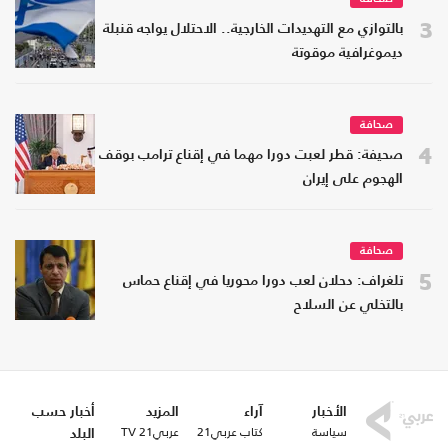
3
بالتوازي مع التهديدات الخارجية.. الاحتلال يواجه قنبلة
ديموغرافية موقوتة
صحافة
4
صحيفة: قطر لعبت دورا مهما في إقناع ترامب بوقف
الهجوم على إيران
صحافة
5
تلغراف: دحلان لعب دورا محوريا في إقناع حماس
بالتخلي عن السلاح
الأخبار
آراء
المزيد
أخبار حسب
سياسة
كتاب عربي21
عربي21 TV
البلد