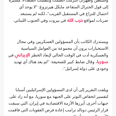
واشنطن وطهران التزمت الصمت وتنفست الصعداء، مشيرة
إلى قول الجنرال المتقاعد مايكل هيرتزوغ: "لا يوجد أي
احتمال للنزاع في المستقبل القريب"، لكنه لم يستبعد
ضربات لمواقع
حزب الله
في بيروت وفي الجنوب اللبناني.
ويستدرك الكاتب بأن المسؤولين العسكريين وفي مجال
الاستخبارات يرون أن مجموعة من العوامل السياسية
والعسكرية أدت في الوقت الحالي لإبعاد الخطر
الإيراني
في
سوريا
، وقال ضابط كبير للصحيفة: "لم يعد هناك أي تهديد
وجودي على دولة إسرائيل".
ويلفت التقرير إلى أن لدى المسؤولين الإسرائيليين أسبابا
لتفسير انخفاض التوتر على الجبهة مع سوريا، مع أنه زاد على
جبهات أخرى، أبرزها الأزمة الاقتصادية في إيران، التي سبقت
قرار الرئيس دونالد ترامب إعادة فرض العقوبات التي فاقمت