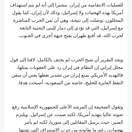
للعمليات الانتقامية من إيران، مشيرا إلى أنه لم يتم استهداف
أمريكا بهذه الهجمات ولا إسرائيل، وذلك لأن إيران، كما يقول
المحللون، توصلت إلى نتيجة، وهي أن ثمن الحرب المباشرة
مع إسرائيل، التي قد تؤدي إلى دمار للبنى التحتية التابعة
لحزب الله، قد أقنع طهران بفتح جبهة أخرى في الجنوب.
ويجد التقرير أن شبح الحرب لم يختف بالكامل، لافتا إلى قول
محلل إيراني إن النظام في إيران رد على العقوبات بمثلها،
فالتهديد الأمريكي بمنع إيران من تصدير نفطها يعني أن سفن
النفط العابرة للخليج، خاصة من السعودية، أصبحت هدفا.
وتقول الصحيفة إن المرشد الأعلى للجمهورية الإسلامية رفع
صوته عاليا بتهديد أمريكا، لكنه صمت عن إسرائيل، ويلتزم
الصبر، حيث يرسل المقاتلين إلى سوريا، لكنه لم يأمر
بهجمات، رغم ما يعانونه من حرب الاستنزاف التي تشنها