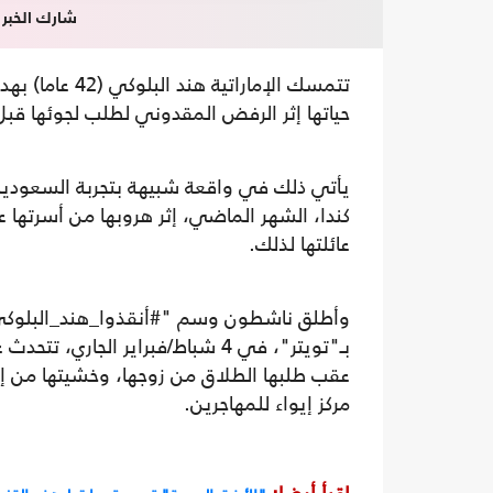
شارك الخبر
تتمسك الإمارات
حياتها إثر الرفض المقدوني لطلب لجوئها قبل 
يأتي ذلك في واقعة شبيهة بتجربة السعودي
كندا، الشهر الماضي، إثر هروبها من أسرتها
عائلتها لذلك.
وأطلق ناشطون وسم "#أنقذوا_هند_البلوكي"، ب
بـ"تويتر"، في 4 شباط/فبراير الج
عقب طلبها الطلاق من زوجها، وخشيتها من إعاد
مركز إيواء للمهاجرين.