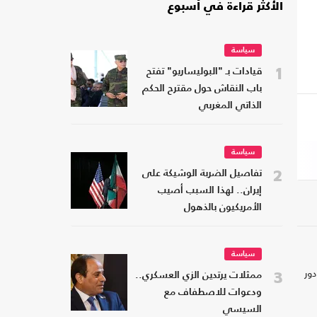
الأكثر قراءة في أسبوع
سياسة
1
قيادات بـ "البوليساريو" تفتح
باب النقاش حول مقترح الحكم
الذاتي المغربي
سياسة
2
تفاصيل الضربة الوشيكة على
إيران.. لهذا السبب أصيب
الأمريكيون بالذهول
سياسة
ور
3
ممثلات يرتدين الزي العسكري..
ودعوات للاصطفاف مع
السيسي