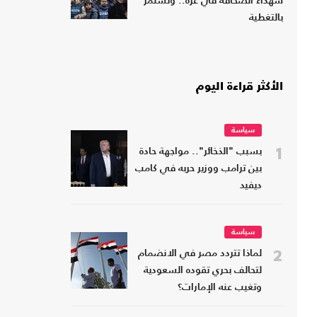
شهداء الصحافة في غزة.. وتستمر
بالتغطية
الأكثر قراءة اليوم
سياسة
1
بسبب "الذخائر".. مواجهة حادة
بين ترامب ووزير حربه في كامب
ديفيد
سياسة
2
لماذا تتردد مصر في الانضمام
لتحالف بحري تقوده السعودية
وتغيب عنه الإمارات؟