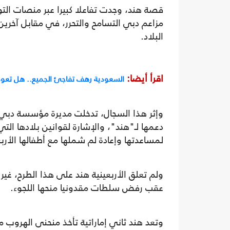
قصة هند، وجدت تفاعلا كبيرا عبر منصات التو
مزاعم دبي التسامح والتحرر، في مقابل آخرين
البلاد.
اقرأ أيضا:
السعودية رهف تفاجئ الجميع.. هل تعود
وإثر هذا السجال، تدخلت مديرة مؤسسة دبي لر
دعمها لـ"هند"، والإشارة لقوانين بلادها ال
لمساعدتها وإعادة لم شملها مع أطفالها الأر
ولم تعلق الأربعينية هند على هذا الطرح، غير
عقب رفض سلطات مقدونيا منحها اللجوء.
وتعد هند ثاني إماراتية تأخذ منحنى الهروب من 