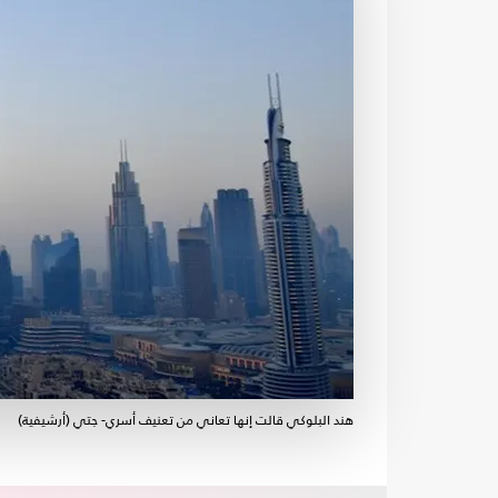
هند البلوكي قالت إنها تعاني من تعنيف أسري- جتي (أرشيفية)