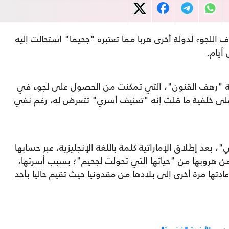
ية هند البلوكي (42 عاما) بهدف اللجوء لدولة أخرى هربا مما تعتبره "جحيما" استحالت إليه
أيام.
ة "رهف القنون"، التي تمكنت من الحصول على لجوء في
 على خلفية ما قلت إنه "تعنيف أسري" تتعرض له، رغم نفي
عد إطلاق الإماراتية كلمة باللغة الإنجليزية، عبر حسابها
اري، تتحدث عن هروبها من "حياتها التي تحولت لجحيم"؛ بسبب أسرتها،
تها مرة أخرى إلى بلادها من مقدونيا حيث تقيم حاليا بأحد