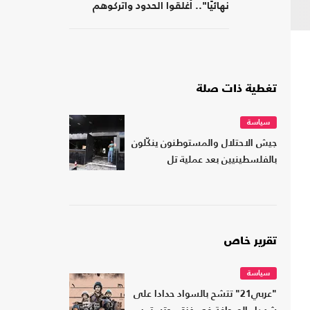
نهائيًا".. أغلقوا الحدود واتركوهم
لمصر
تغطية ذات صلة
سياسة
جيش الاحتلال والمستوطنون ينكّلون
بالفلسطينيين بعد عملية تل
تقرير خاص
سياسة
"عربي21" تتشح بالسواد حدادا على