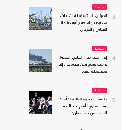
سياسة
3
الحوثي: استهدفنا تحشيدات
سعودية واسعة وأوقعنا مئات
القتلى والجرحى
سياسة
4
إيران تحذر دول الخليج: أقنعوا
ترامب بعدم شن هجمات وإلا
سنضربكم بقوة
سياسة
5
ما هي الخطوة التالية لـ"أيباك"
بعد خسارتها أمام عبد الرحمن
السيد في ميشيغان؟