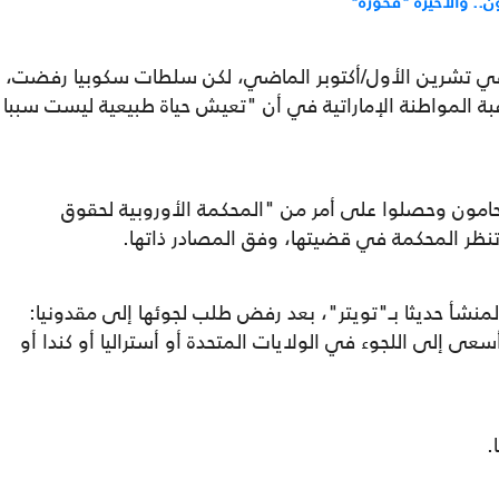
ن.. والأخيرة "فخورة"
في تشرين الأول/أكتوبر الماضي، لكن سلطات سكوبيا رفضت،
أن رغبة المواطنة الإماراتية في أن "تعيش حياة طبيعية ليست سببا
حامون وحصلوا على أمر من "المحكمة الأوروبية لحقوق
تنظر المحكمة في قضيتها، وفق المصادر ذاتها.
منشأ حديثا بـ"تويتر"، بعد رفض طلب لجوئها إلى مقدونيا:
في إيجاد مكان أمن لحياتي‎ (...) أسعى إلى اللجوء في الولايات المتحدة أو أستراليا أو كندا أو
.