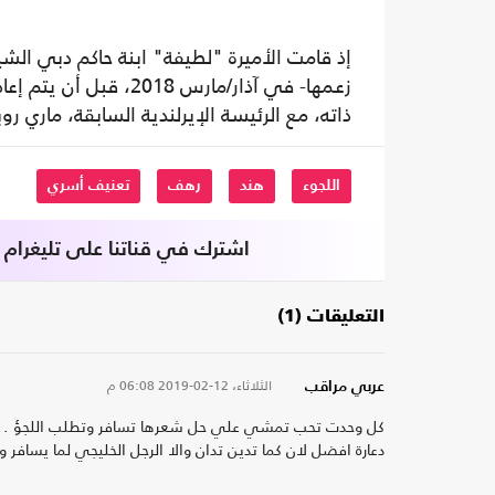
إذ قامت الأميرة "لطيفة" ابنة حاكم دبي ال
زعمها- في آذار/مارس 8
ذاته، مع الرئيسة الإيرلندية السابقة، ماري ر
اللجوء
هند
رهف
تعنيف أسري
اشترك في قناتنا على تليغرام
التعليقات (1)
الثلاثاء، 12-02-2019
06:08 م
عربي مراقب
كل وحدت تحب تمشي علي حل شعرها تسافر وتطلب اللجؤ . والدل
دعارة افضل لان كما تدين تدان والا الرجل الخليجي لما يساف