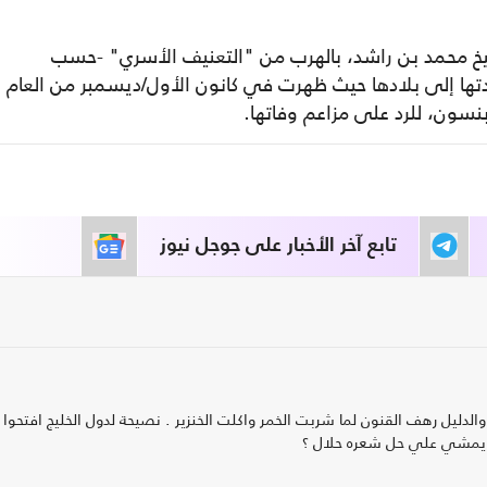
شيخ محمد بن راشد، بالهرب من "التعنيف الأسري" -حسب
201، قبل أن يتم إعادتها إلى بلادها حيث ظهرت في كانون الأول/ديسمبر من العام
وبنسون، للرد على مزاعم وفاتها.
تابع آخر الأخبار على جوجل نيوز
يل رهف القنون لما شربت الخمر واكلت الخنزير . نصيحة لدول الخليج افتحوا د
ر ويمشي علي حل شعره حلال ؟