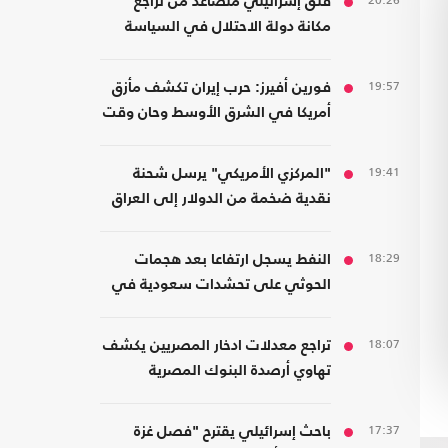
20:26
قلق إسرائيلي متصاعد من تراجع
مكانة دولة الاحتلال في السياسة
الأمريكية
19:57
فورين أفيرز: حرب إيران تكشف مأزق
أمريكا في الشرق الأوسط وحان وقت
الانسحاب
19:41
"المركزي الأمريكي" يرسل شحنة
نقدية ضخمة من الدولار إلى العراق
18:29
النفط يسجل ارتفاعا بعد هجمات
الحوثي على تحشدات سعودية في
اليمن
18:07
تراجع معدلات ادخار المصريين يكشف
تهاوي أرصدة البنوك المصرية
17:37
باحث إسرائيلي يقترح "فصل غزة