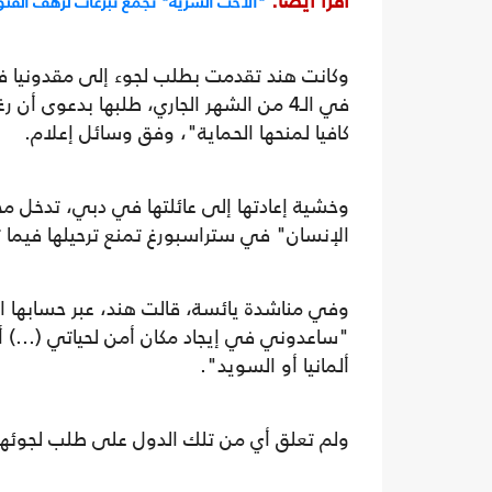
اقرأ أيضا:
"الأخت السرية" تجمع تبرعات لرهف القنو
وكانت هند تقدمت بطلب لجوء إلى مقدونيا 
في الـ4 من الشهر الجاري، طلبها بدعوى 
كافيا لمنحها الحماية"، وفق وسائل إعلام.
وخشية إعادتها إلى عائلتها في دبي، تدخل م
الإنسان" في ستراسبورغ تمنع ترحيلها فيما 
وفي مناشدة يائسة، قالت هند، عبر حسابها ال
"ساعدوني 
ألمانيا أو السويد".
ولم تعلق أي من تلك الدول على طلب لجوئها