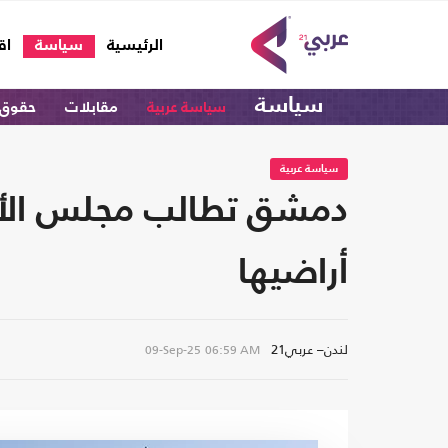
(current)
الرئيسية
سياسة
اق
سياسة
سياسة عربية
مقابلات
حقوق 
سياسة عربية
دمشق تطالب مجلس الأمن
أراضيها
لندن– عربي21
09-Sep-25
06:59 AM