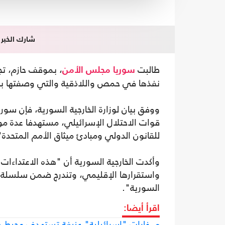
شارك الخبر
طالبت
، بموقف حازم، تج
سوريا
مجلس الأمن
نفذها في حمص واللاذقية والتي وصفتها بالخ
ووفق بيان لوزارة الخارجية السورية، فإن سوري
قوات الاحتلال الإسرائيلي، مستهدفا عدة 
للقانون الدولي ومبادئ ميثاق الأمم المتحدة"
وأكدت الخارجية السورية أن "هذه الاعتداءات 
واستقرارها الإقليمي، وتندرج ضمن سلسلة ا
السورية".
اقرأ أيضا:
غارات "إسرائيلية" عنيفة تستهدف محيط 