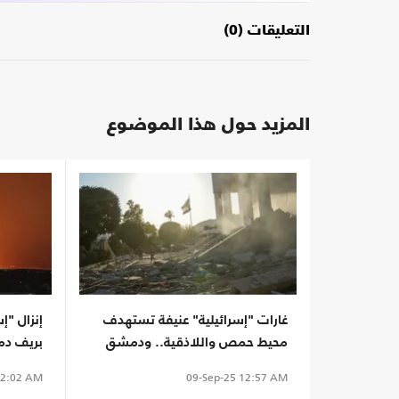
التعليقات (0)
المزيد حول هذا الموضوع
غارات "إسرائيلية" عنيفة تستهدف
إنزال "
محيط حمص واللاذقية.. ودمشق
بريف دم
تدين (شاهد)
المانع؟
2:02 AM
09-Sep-25
12:57 AM