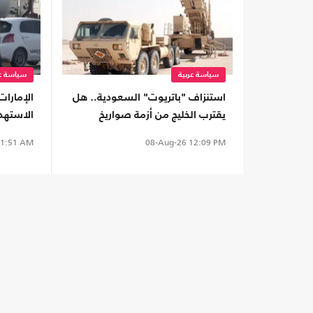
سياسة عربية
سياسة عر
استنزاف "باتريوت" السعودية.. هل
الإمارا
يقترب الخليج من أزمة صواريخ
الاستهد
اعتراضية؟
1:51 AM
08-Aug-26
12:09 PM