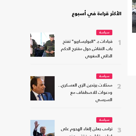
الأكثر قراءة في أسبوع
سياسة
1
قيادات بـ "البوليساريو" تفتح
باب النقاش حول مقترح الحكم
الذاتي المغربي
سياسة
2
ممثلات يرتدين الزي العسكري..
ودعوات للاصطفاف مع
السيسي
سياسة
3
ترامب يعلن إلغاء الهجوم على