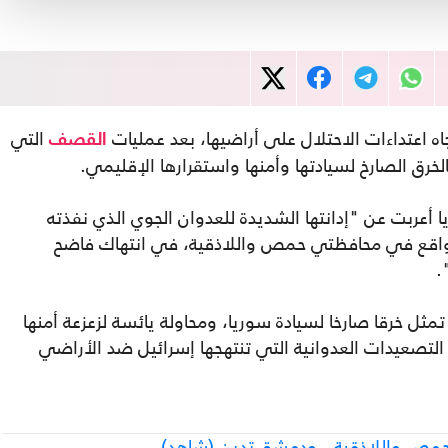
اه اعتداءات الاحتلال على أراضيها، بعد عمليات
التي
القصف
رق الصارخ لسيادتها وأمنها واستقرارها الإقليمي.
ا أعربت عن "إدانتها الشديدة للعدوان الجوي الذي نفذته
مواقع في محافظتي حمص واللاذقية، في انتهاك فاضح
.
تمثل خرقا صارخا لسيادة سوريا، ومحاولة يائسة لزعزعة أمنها
لتصعيدات العدوانية التي تنتهجها إسرائيل ضد الأراضي
حمص واللاذقية.. ودمشق تدين (شاهد)