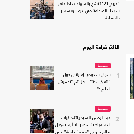
"عربي21" تتشح بالسواد حدادا على
شهداء الصحافة في غزة.. وتستمر
بالتغطية
الأكثر قراءة اليوم
سياسة
1
سجال سعودي إماراتي حول
"اتفاق مكة".. هل تم "تهميش
الخليج؟"
سياسة
2
عبد الرحمن السيد ينتقد غياب
الديمقراطية بمصر: لا أريد تمويل
نظام يفرض "قبضة خانقة" على