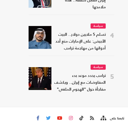
إيران مقابل صفقة.. هذه
ملامحها
سياسة
4
تسلم 5 ملايين دولار.. البيت
الأبيض: على الإمارات منع أحد
أدواتها من مهاجمة ترامب
سياسة
5
ترامب يحدد موعد بدء
المفاوضات مع إيران.. ويكشف
مفاجأة حول "الهجوم الملغي"
تابعنا على