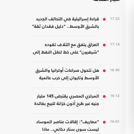
17:22
قراءة إسرائيلية في التحالف الجديد
بالشرق الأوسط.. "دليل فقدان ثقة"
17:14
العراق يتفق مع ائتلاف تقوده
"شيفرون" على خط لنقل النفط إلى
موانئ سوريا والأردن
16:45
هل تتحول صراعات أوكرانيا والشرق
الأوسط وتايوان إلى حرب عالمية
واحدة؟
16:12
المركزي المصري يقترض 145 مليار
جنيه عبر طرح أذون خزانة للبيع بفائدة
مرتفعة
16:01
"معاريف": إقالات عناصر الموساد
ليست سوى ستار دخاني.. ماذا