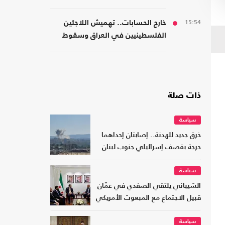
يحدث؟
15:54
خارج الحسابات.. تهميش اللاجئين
الفلسطينيين في العراق وسقوط
المسؤولية المؤسسية
ذات صلة
سياسة
خرق جديد للهدنة.. إصابتان إحداهما
حرجة بقصف إسرائيلي جنوب لبنان
سياسة
الشيباني يلتقي الصفدي في عمّان
قبيل الاجتماع مع المبعوث الأمريكي
سياسة