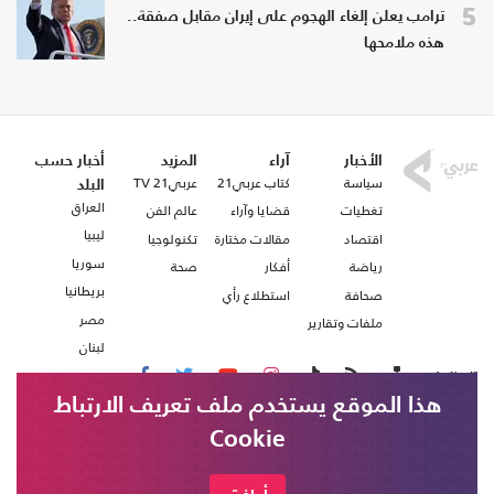
5
ترامب يعلن إلغاء الهجوم على إيران مقابل صفقة..
هذه ملامحها
الأخبار
آراء
المزيد
أخبار حسب
سياسة
كتاب عربي21
عربي21 TV
البلد
العراق
تغطيات
قضايا وآراء
عالم الفن
ليبيا
اقتصاد
مقالات مختارة
تكنولوجيا
سوريا
رياضة
أفكار
صحة
بريطانيا
صحافة
استطلاع رأي
مصر
ملفات وتقارير
لبنان
تابعنا على
هذا الموقع يستخدم ملف تعريف الارتباط
Cookie
من نحن
اتصل بنا