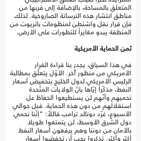
المتعلق بالمساحة، بالإضافة إلى قربها من
مناطق انتشار هذه الترسانة الصاروخية. لذلك
فإن قرار نقل واشنطن لمنظومات باتريوت من
المنطقة يبدو مغايراً للتطورات على الأرض.
ثمن الحماية الأمريكية
في هذا السياق، يجدر بنا قراءة القرار
الأمريكي من منظور آخر. الأوّل يتعلّق بمطالبة
الرئيس الأمريكي لدول الخليج بتخفيض أسعار
النفط، مذكّراً إيّاها بانّ الولايات المتّحدة
تحميهم وأنّهم لن يستطيعوا الحفاظ عل
استقلالهم من دون هذه الحماية. قبل حوالي
الأسبوع، غرّد دونالد ترامب قائلاً: "إنّنا نحمي
دول الشرق الأوسط، لن يتمتعوا طويلا
بالأمان من دوننا وهم يرفعون أسعار النفط
أكثر وأكثر. تذكروا يجب أن تخفضوا أسعار