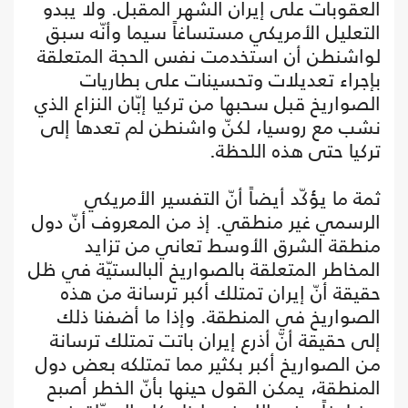
العقوبات على إيران الشهر المقبل. ولا يبدو
التعليل الأمريكي مستساغاً سيما وأنّه سبق
لواشنطن أن استخدمت نفس الحجة المتعلقة
بإجراء تعديلات وتحسينات على بطاريات
الصواريخ قبل سحبها من تركيا إبّان النزاع الذي
نشب مع روسيا، لكنّ واشنطن لم تعدها إلى
تركيا حتى هذه اللحظة.
ثمة ما يؤكّد أيضاً أنّ التفسير الأمريكي
الرسمي غير منطقي. إذ من المعروف أنّ دول
منطقة الشرق الأوسط تعاني من تزايد
المخاطر المتعلقة بالصواريخ البالستيّة في ظل
حقيقة أنّ إيران تمتلك أكبر ترسانة من هذه
الصواريخ في المنطقة. وإذا ما أضفنا ذلك
إلى حقيقة أنّ أذرع إيران باتت تمتلك ترسانة
من الصواريخ أكبر بكثير مما تمتلكه بعض دول
المنطقة، يمكن القول حينها بأنّ الخطر أصبح