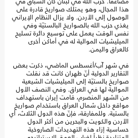
مضاعفاً. حزب الله في لبنان كان السبّاق في
هذا المجال، وهو يمتلك صواريخ قادرة على
الوصول إلى الأردن. ولا يزال النظام الإيراني
يغذي حزب الله بالصواريخ البالستيّة وفي
نفس الوقت يعمل على توسيع دائرة تسليح
الميليشيات الموالية له في أماكن أخرى
كالعراق واليمن.
في شهر آب/أغسطس الماضي، ذكرت بعض
التقارير الدولية أنّ طهران كانت قد نقلت
صواريخ بالستيّة إلى الميليشيات الشيعية
الموالية لها في العراق. وفي النصف الأول
من الشهر المنصرم، قامت إيران باستهداف
مواقع داخل شمال العراق باستخدام صواريخ
بالستية. وللمفارقة، فإنّ هذه الدول الثلاث، أي
الأردن والكويت والبحرين من أكثر الدول
حساسية إزاء هذه التهديدات الصاروخية
المتزايدة نظراً لغياب العمق الاستراتيجي