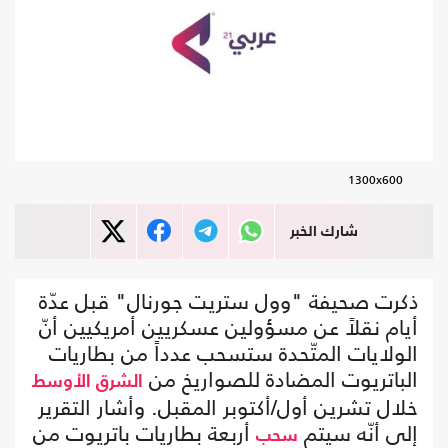
1300x600
شارك الخبر
ذكرت صحيفة "وول ستريت جورنال" قبل عدّة
أيام نقلاً عن مسؤولين عسكريين أمريكيين أنّ
الولايات المتّحدة ستسحب عدداً من بطاريات
الباتريوت المضادة للصواريخ من
الشرق الأوسط
خلال تشرين أول/أكتوبر المقبل. وأشار التقرير
إلى أنّه سيتم
أربعة بطاريات باتريوت من
سحب