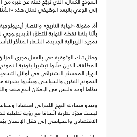
أنموذج الكمال، الذي تُرجّح كفّته عن غيره من
إلى الوعي بالبعد الوظيفي لمثل هذه «المُثُ
أمّا مقولة «نهاية التاريخ» وانتصار أيديول
بأنّنا بلغنا نقطة النهاية للتطوّر الأيديولوج
تمجيد الليبرالية الجديدة، الشعار المتأخّر للر
ومثل تلك الوثوقية هي بالفعل مجرى المزالق ا
المطلقة، الذين هلّلوا تبشيرا بكونية النمو
انهيار المعسكر الاشتراكي في أوائل التسعينيا
النموذج الفكري والسياسي وبشّروا بقدرته ع
نظاما أوحد «ليس في الإمكان أبدع منه» والأيدي
وتبدو مساءلة النهج الليبرالي اقتصادا وسياسة
ليست مجرّد نظرية اتّساقا مع رؤية تحليلية ل
الاقتصادي والسياسي إلى حقل الإنسان ببُع