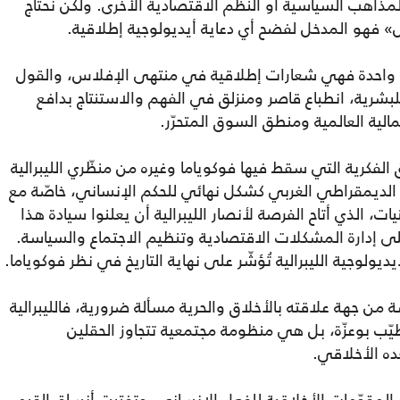
 المذاهب السياسية أو النظم الاقتصادية الأخرى. ولكن نحتاج
ل» فهو المدخل لفضح أي دعاية أيديولوجية إطلاقية.
وجية واحدة فهي شعارات إطلاقية في منتهى الإفلاس، والقول
ي للبشرية، انطباع قاصر ومنزلق في الفهم والاستنتاج بدافع
أسمالية العالمية ومنطق السوق المتحرّر.
لفكرية التي سقط فيها فوكوياما وغيره من منظّري الليبرالية
ذج الديمقراطي الغربي كشكل نهائي للحكم الإنساني، خاصّة مع
ت، الذي أتاح الفرصة لأنصار الليبرالية أن يعلنوا سيادة هذا
لى إدارة المشكلات الاقتصادية وتنظيم الاجتماع والسياسة.
ولوجية الليبرالية تُؤشّر على نهاية التاريخ في نظر فوكوياما.
 من جهة علاقته بالأخلاق والحرية مسألة ضرورية، فالليبرالية
لطيّب بوعزّة، بل هي منظومة مجتمعية تتجاوز الحقلين
ده الأخلاقي.