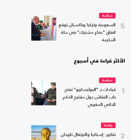
سياسة
5
السعودية وتركيا وباكستان توقع
اتفاق "دفاع مشترك" في مكة
المكرمة
الأكثر قراءة في أسبوع
سياسة
1
قيادات بـ "البوليساريو" تفتح
باب النقاش حول مقترح الحكم
الذاتي المغربي
رياضة
2
تقارير: إسبانيا والبرتغال تلوحان