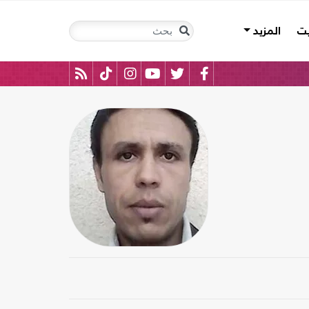
يت
المزيد