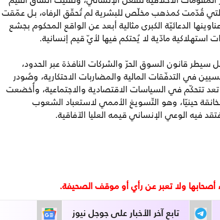
المقوّمات الأخلاقية للفعل الإنساني، وتفتيت أنساق القيم
التي قُدّمت كمذهب مخلّص للبشرية لم تُحقّق الرفاه، بل عمّقت
ينها الدعائيّة الكبرى مثالية أبعد عن الواقع المحكوم بجشع
ستهلاكية مادّية لا يُحتكم فيها لأيّ قيم إنسانية.
 سيطر قانون السوق الحرّ والشركات النافذة عبر الحدود،
سيين في التدفّقات المالية والمضاربات الاحتكارية، وصُودر
تعد تتحكّم في السياسات الاقتصادية والاجتماعية، وأُخضعت
خانقة حينيّا، وهو التّسويغ الأممي لاستعباد الشعوب
تقد فيه الوعي الإنساني قيمه العليا الآفاقية.
تابع آخر الأخبار على جوجل نيوز