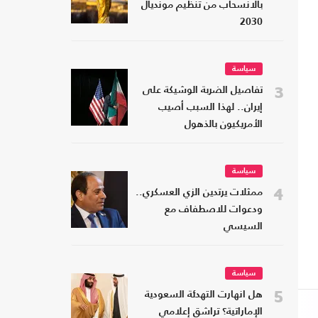
بالانسحاب من تنظيم مونديال
2030
سياسة
3
تفاصيل الضربة الوشيكة على
إيران.. لهذا السبب أصيب
الأمريكيون بالذهول
سياسة
4
ممثلات يرتدين الزي العسكري..
ودعوات للاصطفاف مع
السيسي
سياسة
5
هل انهارت التهدئة السعودية
الإماراتية؟ تراشق إعلامي