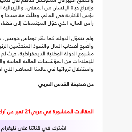
والنسق الليبرالي المتوحّش ساهم في تدمير 
وإفراغ حياة الإنسان من المعنى، والليبرالية 
بؤس الأكثرية في العالم، وظلّت مقاصدها وعناو
رأس المال، الذي حوّل المجتمعات إلى فضاءات ا
ولم تتغوّل الدولة، كما نظّر توماس هوبس، بل
وأصبح أصحاب المال والنفوذ المتحكّمين الرئي
مشروع الدولة الوطنية الديمقراطية، حيث لم 
للإملاءات من المؤسّسات المالية المانحة وال
واستغلال ثرواتها في عالمنا المعاصر الذي اف
عن صحيفة القدس العربي
المقالات المنشورة في عربي21 تعبر عن آراء أصحابها ولا تعبر عن رأي أو موقف الصحيفة.
اشترك في قناتنا على تليغرام