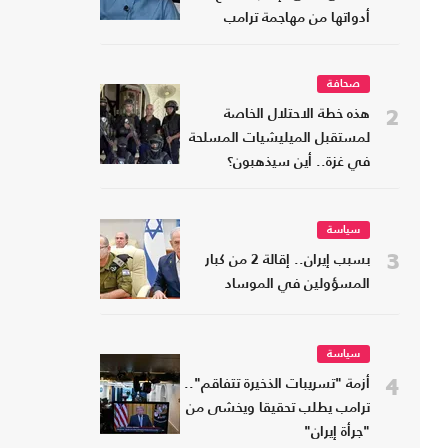
أدواتها من مهاجمة ترامب
صحافة
2
هذه خطة الاحتلال الخاصة
لمستقبل الميليشيات المسلحة
في غزة.. أين سيذهبون؟
سياسة
3
بسبب إيران.. إقالة 2 من كبار
المسؤولين في الموساد
سياسة
4
أزمة "تسريبات الذخيرة تتفاقم"..
ترامب يطلب تحقيقا ويخشى من
"جرأة إيران"