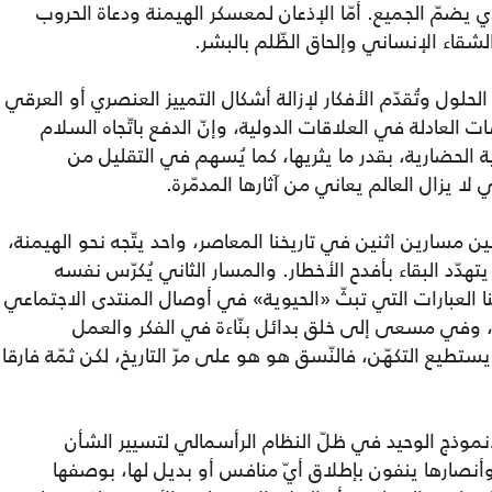
يضمّ الجميع. أمّا الإذعان لمعسكر الهيمنة ودعاة الحروب
والشقاء الإنساني وإلحاق الظّلم بالبشر.
حلول وتُقدّم الأفكار لإزالة أشكال التمييز العنصري أو العرقي
ت العادلة في العلاقات الدولية، وإنّ الدفع باتّجاه السلام
ة الحضارية، بقدر ما يثريها، كما يُسهم في التقليل من
ا يزال العالم يعاني من آثارها المدمّرة.
سارين اثنين في تاريخنا المعاصر، واحد يتّجه نحو الهيمنة،
دّد البقاء بأفدح الأخطار. والمسار الثاني يُكرّس نفسه
 هنا العبارات التي تبثّ «الحيوية» في أوصال المنتدى الاجتماعي
د، وفي مسعى إلى خلق بدائل بنّاءة في الفكر والعمل
طيع التكهّن، فالنّسق هو هو على مرّ التاريخ، لكن ثمّة فارقا
الأنموذج الوحيد في ظلّ النظام الرأسمالي لتسيير الشأن
نصارها ينفون بإطلاق أيّ منافس أو بديل لها، بوصفها