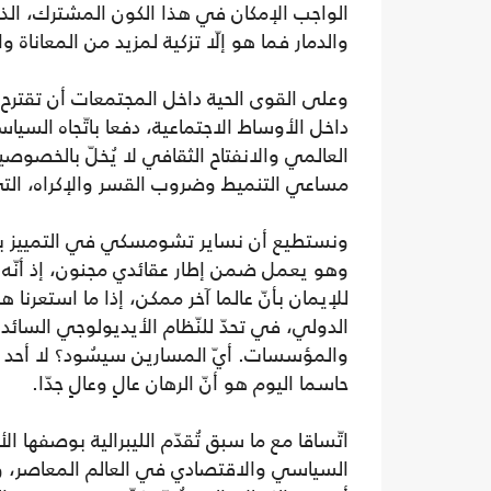
الواجب الإمكان في هذا الكون المشترك، الذي 
والدمار فما هو إلّا تزكية لمزيد من المعاناة 
وعلى القوى الحية داخل المجتمعات أن تقترح ال
داخل الأوساط الاجتماعية، دفعا باتّجاه السياسا
العالمي والانفتاح الثقافي لا يُخلّ بالخصوصي
مساعي التنميط وضروب القسر والإكراه، التي ل
ونستطيع أن نساير تشومسكي في التمييز بين م
وهو يعمل ضمن إطار عقائدي مجنون، إذ أنّه يته
للإيمان بأنّ عالما آخر ممكن، إذا ما استعرنا
الدولي، في تحدّ للنّظام الأيديولوجي السائ
والمؤسسات. أيّ المسارين سيسُود؟ لا أحد يست
حاسما اليوم هو أنّ الرهان عالٍ وعالٍ جدّا.
اتّساقا مع ما سبق تُقدّم الليبرالية بوصفها 
السياسي والاقتصادي في العالم المعاصر، وأ