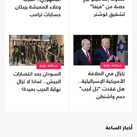
حصة من "فيفا"
وغلاء المعيشة يربكان
لشقيق كوشنر
حسابات ترامب
صحافة دولية
صحافة دولية
زلزال في العلاقة
السودان بعد انتصارات
الأمريكية الإسرائيلية..
الجيش.. لماذا لا تزال
هل فقدت "تل أبيب"
نهاية الحرب بعيدة؟
دعم واشنطن
التاريخي؟
أخبار الساعة