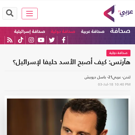
صحافة
صحافة عربية
صحافة دولية
صحافة إسرائيلية
صحافة دولية
هآرتس: كيف أصبح الأسد حليفا لإسرائيل؟
لندن- عربي21- باسل درويش
03-Jul-18
10:40 PM