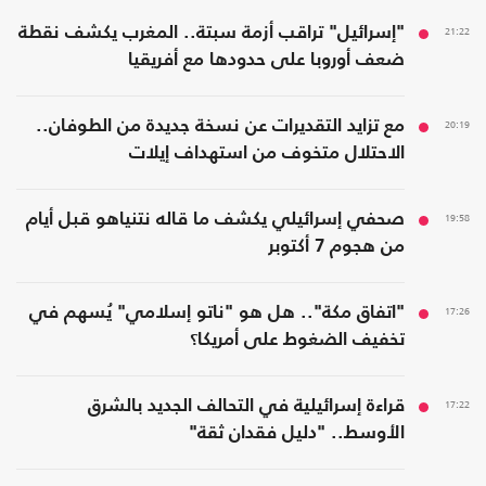
21:22
"إسرائيل" تراقب أزمة سبتة.. المغرب يكشف نقطة
ضعف أوروبا على حدودها مع أفريقيا
20:19
مع تزايد التقديرات عن نسخة جديدة من الطوفان..
الاحتلال متخوف من استهداف إيلات
19:58
صحفي إسرائيلي يكشف ما قاله نتنياهو قبل أيام
من هجوم 7 أكتوبر
17:26
"اتفاق مكة".. هل هو "ناتو إسلامي" يُسهم في
تخفيف الضغوط على أمريكا؟
17:22
قراءة إسرائيلية في التحالف الجديد بالشرق
الأوسط.. "دليل فقدان ثقة"