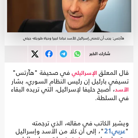
هآرتس: يجب أن تتمنى إسرائيل للأسد نجاحا كبيرا وحياة طويلة- جيتي
شارك الخبر
قال المعلق
في صحيفة "هآرتس"
الإسرائيلي
تسيفي بارئيل إن رئيس النظام السوري، بشار
، أصبح حليفا لإسرائيل، التي تريده البقاء
الأسد
في السلطة.
ويشير الكاتب في مقاله، الذي ترجمته
"
عربي21
"، إلى أن كلا من الأسد وإسرائيل