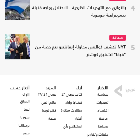
4
بالتوازي مع التهديدات الخارجية.. الاحتلال يواجه قنبلة
ديموغرافية موقوتة
صحافة
5
NYT تكشف كواليس محاولة إنفانتينو بيع حصة من
"فيفا" لشقيق كوشنر
الأخبار
آراء
المزيد
أخبار حسب
سياسة
كتاب عربي21
عربي21 TV
البلد
العراق
تغطيات
قضايا وآراء
عالم الفن
ليبيا
اقتصاد
مقالات مختارة
تكنولوجيا
سوريا
رياضة
أفكار
صحة
بريطانيا
صحافة
استطلاع رأي
مصر
ملفات وتقارير