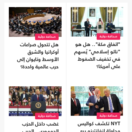
صحافة دولية
صحافة دولية
"اتفاق مكة".. هل هو
هل تتحول صراعات
"ناتو إسلامي" يُسهم
أوكرانيا والشرق
في تخفيف الضغوط
الأوسط وتايوان إلى
على أمريكا؟
حرب عالمية واحدة؟
صحافة دولية
صحافة دولية
NYT تكشف كواليس
غضب داخل الحزب
محاولة إنفانتينو بيع
الجمهوري.. الحرب