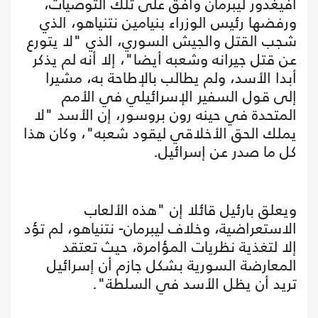
أفيغدور ليبرمان وافق على تلك التوصيات،
ورفضها رئيس الوزراء بنيامين نتنياهو، الذي
شجب القتل والجيش السوري، الذي "لا يتورع
عن قتل جيرانه وشعبه أيضا"، إلا أنه لم يذكر
أبدا الأسد، ولم يطالب بالإطاحة به، مشيرا
إلى قول السفير الإسرائيلي في الأمم
المتحدة في حينه رون بروسور، إن الأسد "لا
يملك الحق الأخلاقي ليقود شعبه"، وكان هذا
كل ما صدر عن إسرائيل.
ويعلق بارئيل قائلا إن "هذه الألعاب
الاستعراضية، وخلاف ليبرمان- نتنياهو، لم تؤد
إلا لتغذية نظريات المؤامرة، حيث تعتقد
المعارضة السورية بشكل جازم أن إسرائيل
تريد أن يظل الأسد في السلطة".