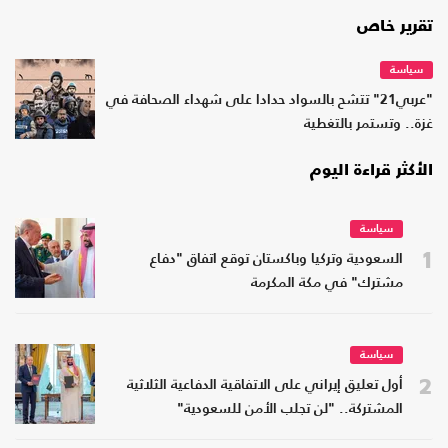
تقرير خاص
سياسة
"عربي21" تتشح بالسواد حدادا على شهداء الصحافة في
غزة.. وتستمر بالتغطية
الأكثر قراءة اليوم
سياسة
1
السعودية وتركيا وباكستان توقع اتفاق "دفاع
مشترك" في مكة المكرمة
سياسة
2
أول تعليق إيراني على الاتفاقية الدفاعية الثلاثية
المشتركة.. "لن تجلب الأمن للسعودية"