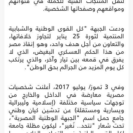
لنقل المنتجات الفنية للحملة في قنواتهم
ومواقعهم وصفحاتها الشخصية.
ودعت الجبهة "كل القوى الوطنية والشبابية
المنتمية لثورة 25 يناير لتجاوز خلافاتها،
والتعاون من أجل هدف واحد، وهو إنقاذ مصر
من هذا الحكم العسكري البغيض، الذي لا
يفرق في قمعه بين تيار وآخر، والذي يرتكب
كل يوم المزيد من الجرائم بحق الوطن".
وفي 3 تموز/ يوليو 2017، أعلنت شخصيات
مصرية معارضة في الداخل والخارج من
توجهات سياسية مختلفة (إسلامية وليبرالية
ويسارية ومستقلة) عن تدشين كيان وطني
جامع حمل اسم "الجبهة الوطنية المصرية"،
تحت شعار "نتحد.. نُغير"، ليكون مظلة جامعة