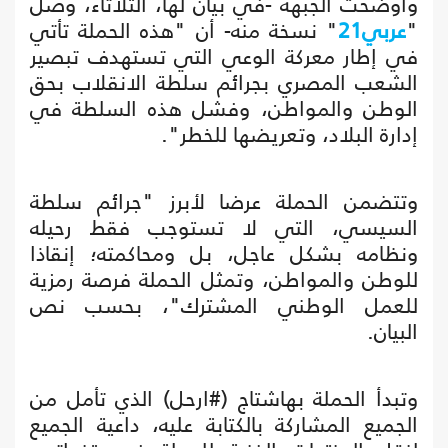
وأوضحت الجبهة -في بيان لها، الثلاثاء، وصل
"
عربي21
" نسخة منه- أن "هذه الحملة تأتي
في إطار معركة الوعي التي تستهدف تبصير
الشعب المصري بجرائم سلطة الانقلاب بحق
الوطن والمواطن، وفشل هذه السلطة في
إدارة البلاد، وتعريضها للخطر".
وتتضمن الحملة عرضا لأبرز "جرائم سلطة
السيسي، التي لا تستوجب فقط رحيله
ونظامه بشكل عاجل، بل ومحاكمته؛ إنقاذا
للوطن والمواطن، وتمثل الحملة فرصة رمزية
للعمل الوطني المشترك"، بحسب نص
البيان.
وتبدأ الحملة بهاشتاج (#ارحل) الذي تأمل من
الجميع المشاركة بالكتابة عليه، داعية الجميع