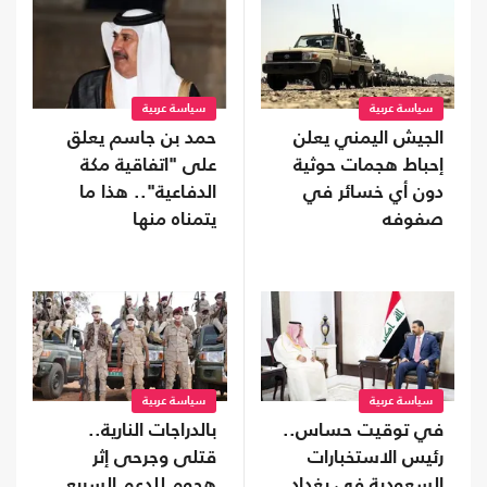
سياسة عربية
سياسة عربية
الجيش اليمني يعلن
حمد بن جاسم يعلق
إحباط هجمات حوثية
على "اتفاقية مكة
دون أي خسائر في
الدفاعية".. هذا ما
صفوفه
يتمناه منها
سياسة عربية
سياسة عربية
في توقيت حساس..
بالدراجات النارية..
رئيس الاستخبارات
قتلى وجرحى إثر
السعودية في بغداد
هجوم للدعم السريع