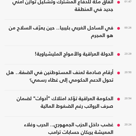
01:47
اتفاق مكة للدفاع المشترك وتشكيل توازن أمني
جديد في المنطقة
00:26
في الساحل الغربي بليبيا.. حين يعرّف السلاح من
هو المجرم
23:29
الدولة العراقية والأمواج المليشياوية!
20:58
أرقام صادمة لعنف المستوطنين في الضفة.. هل
تحول الدعم الحكومي إلى غطاء رسمي؟
20:54
الحكومة العراقية تؤكد امتلاك "أدوات" لضمان
صرف الرواتب رغم الضغوط المالية
20:24
غضب داخل الحزب الجمهوري.. الحرب وغلاء
المعيشة يربكان حسابات ترامب