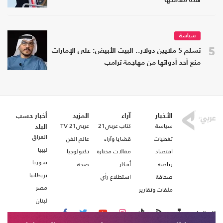
هذه ملامحها
سياسة
5
تسلم 5 ملايين دولار.. البيت الأبيض: على الإمارات
منع أحد أدواتها من مهاجمة ترامب
الأخبار
آراء
المزيد
أخبار حسب
سياسة
كتاب عربي21
عربي21 TV
البلد
العراق
تغطيات
قضايا وآراء
عالم الفن
ليبيا
اقتصاد
مقالات مختارة
تكنولوجيا
سوريا
رياضة
أفكار
صحة
بريطانيا
صحافة
استطلاع رأي
مصر
ملفات وتقارير
لبنان
تابعنا على