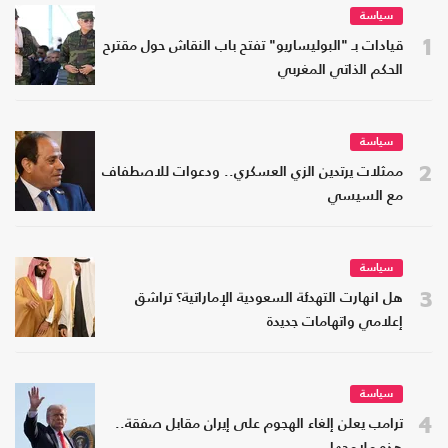
سياسة
1
قيادات بـ "البوليساريو" تفتح باب النقاش حول مقترح
الحكم الذاتي المغربي
سياسة
2
ممثلات يرتدين الزي العسكري.. ودعوات للاصطفاف
مع السيسي
سياسة
3
هل انهارت التهدئة السعودية الإماراتية؟ تراشق
إعلامي واتهامات جديدة
سياسة
4
ترامب يعلن إلغاء الهجوم على إيران مقابل صفقة..