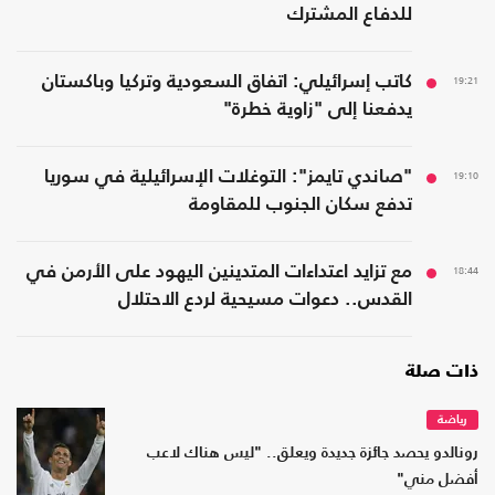
للدفاع المشترك
19:21
كاتب إسرائيلي: اتفاق السعودية وتركيا وباكستان
يدفعنا إلى "زاوية خطرة"
19:10
"صاندي تايمز": التوغلات الإسرائيلية في سوريا
تدفع سكان الجنوب للمقاومة
18:44
مع تزايد اعتداءات المتدينين اليهود على الأرمن في
القدس.. دعوات مسيحية لردع الاحتلال
ذات صلة
رياضة
رونالدو يحصد جائزة جديدة ويعلق.. "ليس هناك لاعب
أفضل مني"