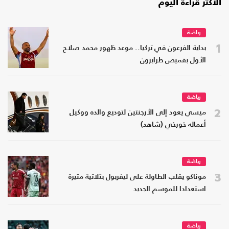
الأكثر قراءة اليوم
رياضة
1
بداية الفرعون في تركيا.. موعد ظهور محمد صلاح
الأول بقميص طرابزون
رياضة
2
ميسي يعود إلى الأرجنتين لتوديع والده ووكيل
أعماله خورخي (شاهد)
رياضة
3
موناكو يقلب الطاولة على ليفربول بثلاثية مثيرة
استعدادا للموسم الجديد
رياضة