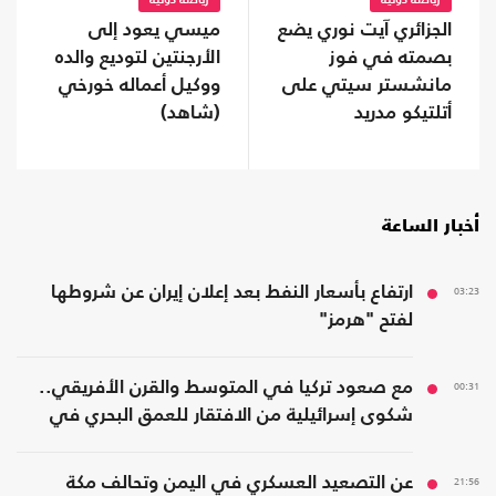
رياضة دولية
رياضة دولية
الجزائري آيت نوري يضع
ميسي يعود إلى
بصمته في فوز
الأرجنتين لتوديع والده
مانشستر سيتي على
ووكيل أعماله خورخي
أتلتيكو مدريد
(شاهد)
أخبار الساعة
03:23
ارتفاع بأسعار النفط بعد إعلان إيران عن شروطها
لفتح "هرمز"
00:31
مع صعود تركيا في المتوسط والقرن الأفريقي..
شكوى إسرائيلية من الافتقار للعمق البحري في
المنطقة
21:56
عن التصعيد العسكري في اليمن وتحالف مكة