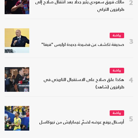
2
مالك فريق سعودي يثير جدلا بعد انتقال صلاح إلى
طرابزون التركي
رياضة
3
صحيفة تكشف عن فضيحة جديدة لرئيس "فيفا"
رياضة
4
هكذا علق صلاح على الاستقبال التاريخي في
طرابزون (شاهد)
رياضة
5
أرسنال يرفع عرضه لضمّ غيمارايش من نيوكاسل