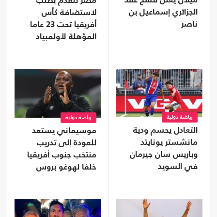
ميلان يعلن فسخ عقد
مصر تتقدم بطلب
الجزائري إسماعيل بن
لاستضافة كأس
ناصر
أفريقيا تحت 23 عاما
المؤهلة لأولمبياد
2028
رياضة دولية
رياضة دولية
التعادل يحسم ودية
موسيماني يستعد
مانشستر يونايتد
للعودة إلى تدريب
وباريس سان جيرمان
منتخب جنوب أفريقيا
في السويد
خلفا لهوغو بروس