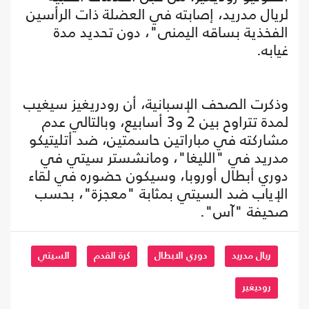
لريال مدريد، إصابته في العضلة ذات الرأسين
الفخذية بساقه اليمنى"، دون تحديد مدة
غيابه.
وذكرت الصحف الإسبانية، أن رودريغيز سيغيب
لمدة تتراوح بين 2 و3 أسابيع، وبالتالي عدم
مشاركته في مباراتين حاسمتين، ضد أتليتيكو
مدريد في "الليغا"، ومانشستر سيتي في
دوري أبطال أوروبا، وسيكون حضوره في لقاء
الإياب ضد السيتي بمثابة "معجزة"، بحسب
صحيفة "آس".
ريال مدريد
دوري الابطال
كرة القدم
السيتي
روديغير