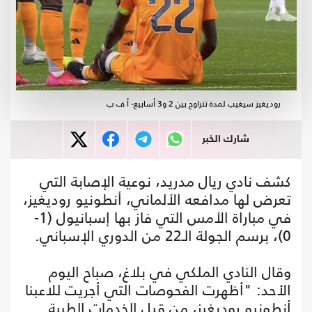
روديغيز سيغيب لمدة تتراوح بين 2 و3 أسابيع- أ ف ب
شارك الخبر
كشف نادي ريال مدريد، نوعية الإصابة التي
تعرض لها مدافعه الألماني، أنطونيو روديغيز،
في مباراة الأمس التي فاز بها إسبانيول (1-
0)، برسم الجولة الـ22 من الدوري الإسباني.
وقال النادي الملكي في بلاغ، صباح اليوم
الأحد: "أظهرت الفحوصات التي أجريت للاعبنا
أنطونيو روديغيز، من قبل الخدمات الطبية