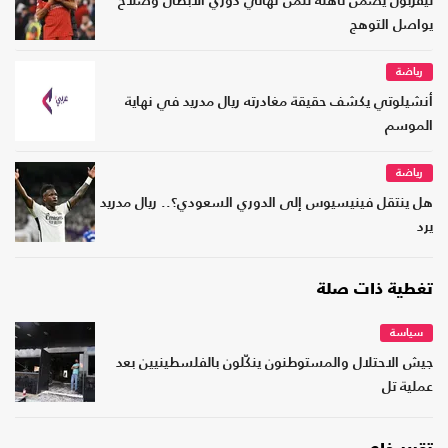
ليفربول يضمن تأهله لثمن نهائي دوري الأبطال وصلاح
يواصل التوهج
رياضة
أنشيلوتي يكشف حقيقة مغادرته ريال مدريد في نهاية
الموسم
رياضة
هل ينتقل فينيسيوس إلى الدوري السعودي؟.. ريال مدريد
يرد
تغطية ذات صلة
سياسة
جيش الاحتلال والمستوطنون ينكّلون بالفلسطينيين بعد
عملية تل