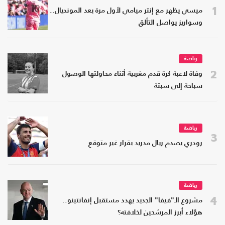
1
ميسي يظهر مع إنتر ميامي لأول مرة بعد المونديال..
وسواريز يواصل التألق
رياضة
2
وفاة لاعبة كرة قدم مغربية أثناء محاولتها الوصول
سباحة إلى سبتة
رياضة
3
رودري يصدم ريال مدريد بقرار غير متوقع
رياضة
4
مشروع الـ"فيفا" الجديد يهدد مستقبل إنفانتينو..
هؤلاء أبرز المرشحين لخلافته؟