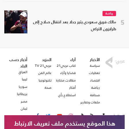
رياضة
5
مالك فريق سعودي يثير جدلا بعد انتقال صلاح إلى
طرابزون التركي
الأخبار
آراء
المزيد
أخبار حسب
سياسة
كتاب عربي21
عربي21 TV
البلد
العراق
تغطيات
قضايا وآراء
عالم الفن
ليبيا
اقتصاد
مقالات مختارة
تكنولوجيا
سوريا
رياضة
أفكار
صحة
بريطانيا
صحافة
استطلاع رأي
مصر
ملفات وتقارير
لبنان
تابعنا على
هذا الموقع يستخدم ملف تعريف الارتباط