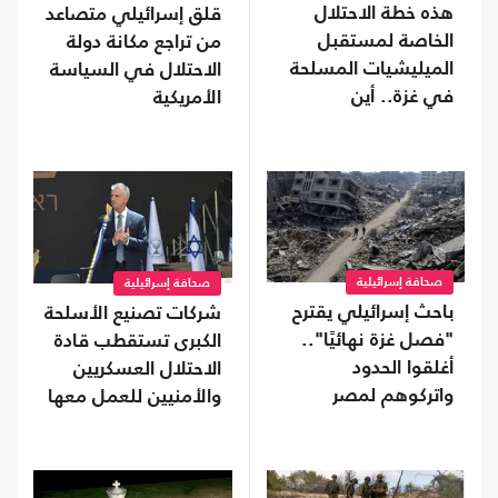
هذه خطة الاحتلال
قلق إسرائيلي متصاعد
الخاصة لمستقبل
من تراجع مكانة دولة
الميليشيات المسلحة
الاحتلال في السياسة
في غزة.. أين
الأمريكية
سيذهبون؟
صحافة إسرائيلية
صحافة إسرائيلية
باحث إسرائيلي يقترح
شركات تصنيع الأسلحة
"فصل غزة نهائيًا"..
الكبرى تستقطب قادة
أغلقوا الحدود
الاحتلال العسكريين
واتركوهم لمصر
والأمنيين للعمل معها