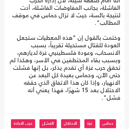
أننا أمام صفقة سيئة، لأن إدارة الحرب
الفاشلة، بجانب المفاوضات الفاشلة، أدت
لنتيجة بائسة، حيث لا تزال حماس في موقف
المطالب".
وختمت بالقول إن "هذه المعطيات ستجعل
العودة للقتال مستحيلة تقريباً، بسبب
الانسحاب، وعودة فلسطينيي غزة لديارهم،
وبسبب بقاء المختطفين في الأسر، وهكذا لم
تحقق حرب غزة أي تقدم يذكر، بل إنها فشلت
حتى الآن، وحماس بعيدة كل البعد عن
الانهيار، وإذا كان هذا الاتفاق الذي حققه
الاحتلال بعد 15 شهرًا، فهذا يعني أنه
فشل".
حماس
غزة
الاحتلال
الفشل
حرب الابادة