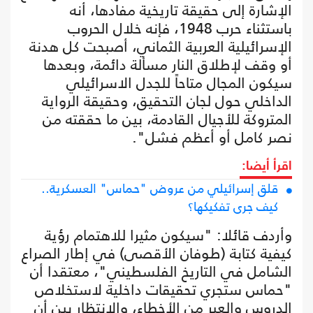
الإشارة إلى حقيقة تاريخية مفادها، أنه
باستثناء حرب 1948، فإنه خلال الحروب
الإسرائيلية العربية الثماني، أصبحت كل هدنة
أو وقف لإطلاق النار مسألة دائمة، وبعدها
سيكون المجال متاحاً للجدل الاسرائيلي
الداخلي حول لجان التحقيق، وحقيقة الرواية
المتروكة للأجيال القادمة، بين ما حققته من
نصر كامل أو أعظم فشل".
اقرأ أيضا:
قلق إسرائيلي من عروض "حماس" العسكرية..
كيف جرى تفكيكها؟
وأردف قائلا: "سيكون مثيرا للاهتمام رؤية
كيفية كتابة (طوفان الأقصى) في إطار الصراع
الشامل في التاريخ الفلسطيني"، معتقدا أن
"حماس ستجري تحقيقات داخلية لاستخلاص
الدروس والعبر من الأخطاء، والانتظار بين أن