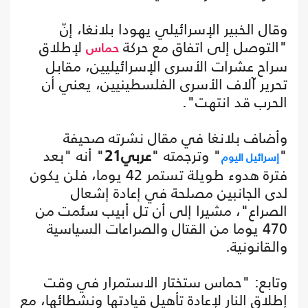
وقال الخبير الإسرائيلي يهودا بلانغا، إنّ
"التوصل إلى اتفاق مع حركة
لإطلاق
حماس
سراح عشرات الأسرى الإسرائيليين، مقابل
تحرير آلاف الأسرى الفلسطينيين، يعني أن
الحرب قد انتهت".
وأضاف بلانغا في مقال نشرته صحيفة
"
" وترجمته "
عربي21
" أنه "بعد
إسرائيل اليوم
فترة هدوء طويلة تستمر 42 يوما، فلن يكون
لدى الجانبين مصلحة في إعادة إشعال
الصراع"، مشيرا إلى أن تل أبيب سئمت من
470 يوما من القتال والصراعات السياسية
والقانونية.
وتابع: "حماس ستختار الاستمرار في وقت
إطلاق النار لإعادة تأهيل قيادتها ونشطائها، مع