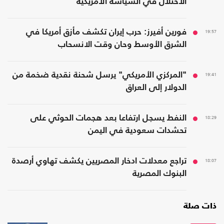
الاحتلال في السياسة الأمريكية
19:57
فورين أفيرز: حرب إيران تكشف مأزق أمريكا في
الشرق الأوسط وحان وقت الانسحاب
19:41
"المركزي الأمريكي" يرسل شحنة نقدية ضخمة من
الدولار إلى العراق
18:29
النفط يسجل ارتفاعا بعد هجمات الحوثي على
تحشدات سعودية في اليمن
18:07
تراجع معدلات ادخار المصريين يكشف تهاوي أرصدة
البنوك المصرية
ذات صلة