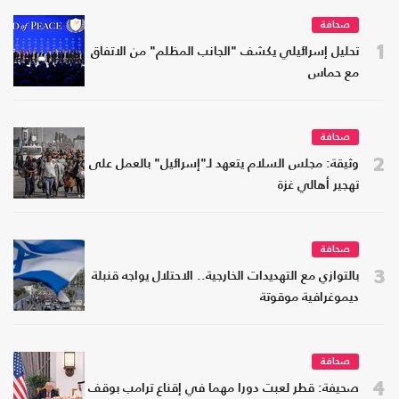
صحافة
1
تحليل إسرائيلي يكشف "الجانب المظلم" من الاتفاق
مع حماس
صحافة
2
وثيقة: مجلس السلام يتعهد لـ"إسرائيل" بالعمل على
تهجير أهالي غزة
صحافة
3
بالتوازي مع التهديدات الخارجية.. الاحتلال يواجه قنبلة
ديموغرافية موقوتة
صحافة
4
صحيفة: قطر لعبت دورا مهما في إقناع ترامب بوقف