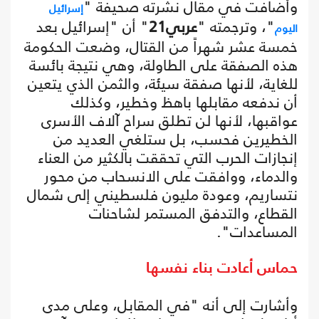
وأضافت في مقال نشرته صحيفة "
إسرائيل
"، وترجمته "
عربي21
" أن "إسرائيل بعد
اليوم
خمسة عشر شهراً من القتال، وضعت الحكومة
هذه الصفقة على الطاولة، وهي نتيجة بائسة
للغاية، لأنها صفقة سيئة، والثمن الذي يتعين
أن ندفعه مقابلها باهظ وخطير، وكذلك
عواقبها، لأنها لن تطلق سراح آلاف الأسرى
الخطيرين فحسب، بل ستلغي العديد من
إنجازات الحرب التي تحققت بالكثير من العناء
والدماء، ووافقت على الانسحاب من محور
نتساريم، وعودة مليون فلسطيني إلى شمال
القطاع، والتدفق المستمر لشاحنات
المساعدات".
حماس أعادت بناء نفسها
وأشارت إلى أنه "في المقابل، وعلى مدى