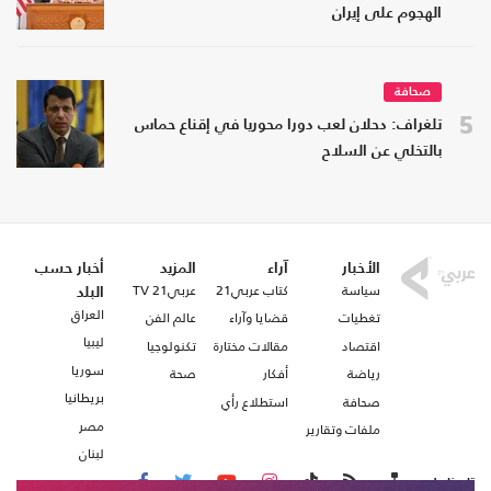
الهجوم على إيران
صحافة
5
تلغراف: دحلان لعب دورا محوريا في إقناع حماس
بالتخلي عن السلاح
الأخبار
آراء
المزيد
أخبار حسب
سياسة
كتاب عربي21
عربي21 TV
البلد
العراق
تغطيات
قضايا وآراء
عالم الفن
ليبيا
اقتصاد
مقالات مختارة
تكنولوجيا
سوريا
رياضة
أفكار
صحة
بريطانيا
صحافة
استطلاع رأي
مصر
ملفات وتقارير
لبنان
تابعنا على