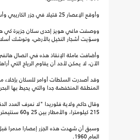
وأوقع الإعصار 25 قتيلا في جزر الكاريبي وأسفر عن أضرار مادية هائلة.
ووصفت ماغي هويز إحدى سكان جزيرة كي هاف
وسوّيت أشجار النخيل بالأرض، وتوشك أسلاك 
وأضافت عاملة الإنقاذ هذه في اتصال هاتفي
الآن، لا يمكن لأحد أن يقاوم الرياح التي أراها
وقد أصدرت السلطات أوامر للسكان بإخلاء منا
المنطقة المنخفضة جدا والتي يحيط بها البحر
وقال حاكم ولاية فلوريدا "لا نعرف العدد الد
215 كيلومترا، والأمطار بين 25 و60 سنتيمترا، إنها منطقة منخفضة جدا" محذرا من أمواج بارتفاع 4,6 أمتار.
العام 1960.