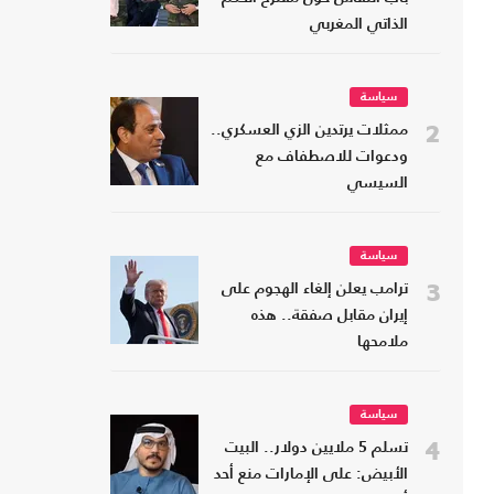
الذاتي المغربي
سياسة
2
ممثلات يرتدين الزي العسكري..
ودعوات للاصطفاف مع
السيسي
سياسة
3
ترامب يعلن إلغاء الهجوم على
إيران مقابل صفقة.. هذه
ملامحها
سياسة
4
تسلم 5 ملايين دولار.. البيت
الأبيض: على الإمارات منع أحد