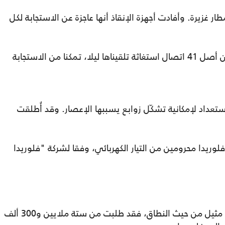
غزيرة. وأفادت أجهزة الإنقاذ أنها عاجزة عن الاستجابة لكل
وقالت السلطات في المدينة في تغريدة "من أصل 41 اتصال استغاثة تلقيناها ليلا، تمكنا من الاستجابة
عداد لإمكانية تشكّل زوابع يسببها الإعصار. وقد أُطلقت
ريدا محرومين من التيار الكهربائي، وفقا لشركة "فلوريدا
أصدرت السلطات أوامر بالإجلاء لم يسبق لها مثيل من حيث النطاق، فقد طلبت من ستة ملايين و300 ألف