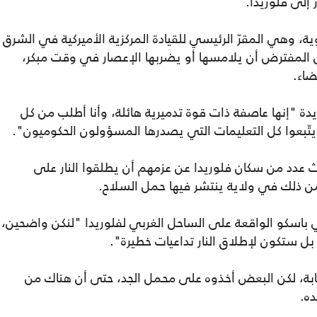
إلى فلوريدا.
وية، وهي المقرّ الرئيسي للقيادة المركزية الأميركية في الشرق
ن المفترض أن يلامسها أو يضربها الإعصار في وقت مبكر،
ضاء.
دة "إنها عاصفة ذات قوة تدميرية هائلة، وأنا أطلب من كل
يتّبعوا كل التعليمات التي يصدرها المسؤولون الحكوميون".
ّث عدد من سكان فلوريدا عن عزمهم أن يطلقوا النار على
من ذلك في ولاية ينتشر فيها حمل السلاح.
باسكو الواقعة على الساحل الغربي لفلوريدا "لنكن واضحين،
 بل ستكون لإطلاق النار تداعيات خطيرة".
عابة، لكن البعض أخذوه على محمل الجد، حتى أن هناك من
ده.