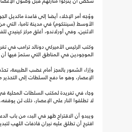
شخص أن يتركوا منازلهم قبل وصول الإعصار 
ووُجه أمر الإخلاء أيضا إلى قاعدة ماكديل الج
الأوسط (سينتكوم) في مدينة تامبا، التي م
الاثنين، وفي أورلاندو، أغلق مركز كينيدي للف
وكتب الرئيس الأميركي دونالد ترامب في تغري
الموجودين في المناطق التي ستمرّ فيها أن 
وإزاء الشعور بالعجز أمام غضب الطبيعة، تحد
الإعصار، وهو ما دفع السلطات إلى التحذير 
وجاء في تغريدة لمكتب السلطات المحلية في 
لا تطلقوا النار على الإعصار، ذلك لن يوقفه،
ويبدو أن الاقتراح ظهر في البدء من باب الد
اقترح أن تطلق عليه نيران قاذفات اللهب لتبدي