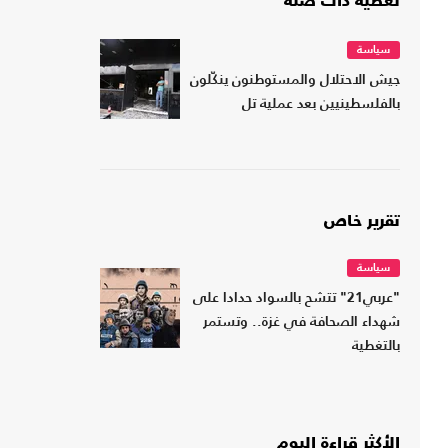
تغطية ذات صلة
سياسة
جيش الاحتلال والمستوطنون ينكّلون
بالفلسطينيين بعد عملية تل
تقرير خاص
سياسة
"عربي21" تتشح بالسواد حدادا على
شهداء الصحافة في غزة.. وتستمر
بالتغطية
الأكثر قراءة اليوم