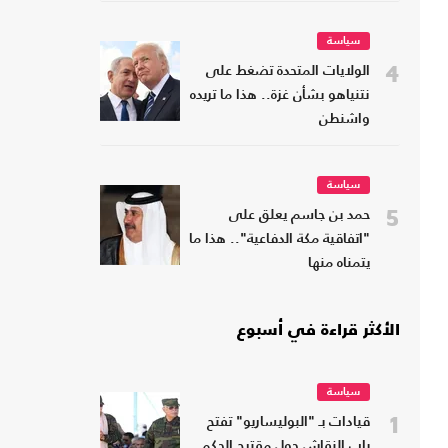
سياسة
4
الولايات المتحدة تضغط على
نتنياهو بشأن غزة.. هذا ما تريده
واشنطن
سياسة
5
حمد بن جاسم يعلق على
"اتفاقية مكة الدفاعية".. هذا ما
يتمناه منها
الأكثر قراءة في أسبوع
سياسة
1
قيادات بـ "البوليساريو" تفتح
باب النقاش حول مقترح الحكم