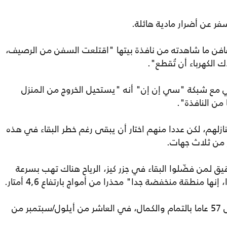
ن ما شاهدته من نافذة بيتها "اقتلعت السفن من الرصيف،
الكهرباء أن تُقطع".
 مع شبكة "سي إن إن" أنه "يستحيل الخروج من المنزل
 من النافذة".
زلهم، لكن عددا منهم اختار أن يبقى رغم خطر البقاء في هذه
 من ثلاث جهات.
قيق لمن فضّلوا البقاء في جزر كيز، الرياح هناك تهب بسرعة
وسبق أن شهدت هذه الجزر إعصارا مدمرا قبل 57 عاما بالتمام والكمال، في العاشر من أيلول/سبتمبر من