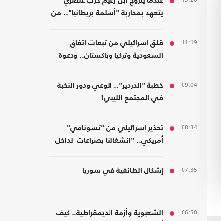
13:20
عندما يتزوج ابن زعيم حزب عنصري
يتعهد بمحاربة "أسلمة بريطانيا".. من
مسلمة!
11:19
قلق إسرائيلي من تبعات اتفاق
السعودية وتركيا وباكستان.. ودعوة
لتشكيل تحالفات موازية
09:04
خطبة "الدردير".. الوعي ودور النخبة
في المجتمع الليبي!
08:34
تحذير إسرائيلي من "تسونامي"
أمريكي.. "انشغالنا بصراعات الداخل
يحجب ما يتغير بواشنطن"
07:35
إشكال الطائفية في سوريا
06:50
الشعبوية وأزمة الديمقراطية.. كيف