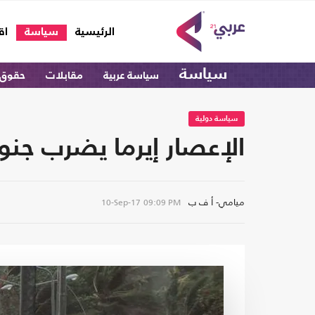
(current)
الرئيسية
سياسة
اق
سياسة
سياسة عربية
مقابلات
حقوق 
سياسة دولية
الإعصار إيرما يضرب جنو
ميامي- أ ف ب
10-Sep-17
09:09 PM