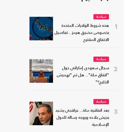
سياسة
1
هذه شروط الولايات المتحدة
بخصوص مضيق هرمز.. تفاصيل
الاتفاق المقترح
سياسة
2
سجال سعودي إماراتي حول
"اتفاق مكة".. هل تم "تهميش
الخليج؟"
سياسة
3
بعد اتفاقية مكة.. عراقجي يشيد
بجيش بلاده ويوجه رسالة للدول
الإسلامية