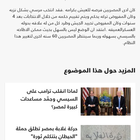
كان ادى المصريين فرصه للعيش بكرامه .فقد انتخب مرسي بشكل نزيه
وكان المفروض تركه يحكم ويتم تقييم حكمه من خلال الانتخابات بعد 4
سنوات وكان المفروض تحييد الجيش وطرد كل من له علاقه بدوله
العسكرالعميقه .اعتقد ان الوضع ليس بالسهل بحيث ممكن الاطاحه
بالسيسي بسهوله وربما سينتظر المصريين 60 سنه اخرى لتغيير هذا
النظام.
المزيد حول هذا الموضوع
لماذا انقلب ترامب على
السيسي وجمّد مساعدات
كبيرة لمصر؟
حركة غلابة بمصر تطلق حملة
"الحيطان بتتكلم ثورة"