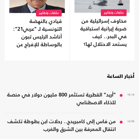
ملفات وتقارير
ملفات وتقارير
مخاوف إسرائيلية من
قيادي بالنهضة
ضربة إيرانية استباقية
التونسية لـ "عربي21":
في البحر.. كيف
أناشد الرئيس تبون
يستعد الاحتلال لها؟
بالوساطة للإفراج عن
الغنوشي
أخبار الساعة
16:19
"أريد" القطرية تستثمر 800 مليون دولار في منصة
للذكاء الاصطناعي
14:50
من فاس إلى كامبريدج.. رحلات ابن بطوطة تكشف
انتقال المعرفة بين الشرق والغرب