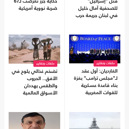
قتل "إسرائيل"
حكاية جزر تعرضت لـ67
للصحفية آمال خليل
ضربة نووية أمريكية
في لبنان جريمة حرب
ملفات وتقارير
ملفات وتقارير
الغارديان: أول عقد
تضخم غذائي يلوح في
لـ"مجلس ترامب" بغزة
الأفق.. الحروب
بناء قاعدة عسكرية
والطقس يهددان
للقوات المغربية
الأسواق العالمية