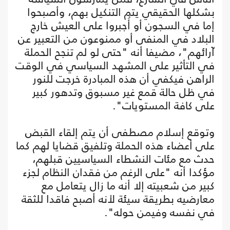
بشكلها الحقيقي يتم التنكيل بهم، وأصبحوا
إما في السجون أو أُجبروا على العيش خارج
البلاد في المنفى أو ممنوعون من التعبير عن
آرائهم"، مضيفا أنه "حتى لو لم تنجح الحملة
في التأثير على المشهد السياسي في الوقت
الراهن فيكفي أن هذه المبادرة خرجت للنور
في ظل حالة قمع غير مسبوق وتدهور كبير
على كافة المستويات".
وتوقع إسلام مصطفى أن يتم إلقاء القبض
على أعضاء هذه الحملة وتلفيق قضايا لهم كما
حدث مع مئات النشطاء السياسيين قبلهم،
مؤكدا أنه "على الرغم من فقدان النظام لجزء
كبير من شعبيته إلا أنه ما زال يتعامل مع
معارضيه بطريقة سيئة لأنه أصبح فاقدا للثقة
في نفسه وفيمن حوله".