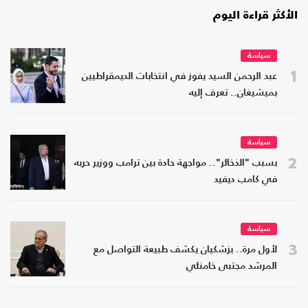
الأكثر قراءة اليوم
سياسة
1
عبد الرحمن السيد يفوز في انتخابات الديمقراطيين
بميشيغان.. تعرف إليه
سياسة
2
بسبب "الذخائر".. مواجهة حادة بين ترامب ووزير حربه
في كامب ديفيد
سياسة
3
لأول مرة.. بزشكيان يكشف طبيعة التواصل مع
المرشد مجتبى خامنئي