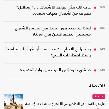
14:36
حزب الله يبدّل قواعد الاشتباك.. و"إسرائيل"
تتخوف من اشتعال جبهات متعددة
12:54
لماذا قد يحدد فوز السيد في مجلس الشيوخ
مستقبل الديمقراطيين في أمريكا؟
12:40
رغم تراجع الإنتاج.. كيف حققت أرامكو أرباحا قياسية
وسط اضطرابات الخليج؟
12:10
دمشق تعود إلى العرب من بوابة القصيدة
ذات صلة
سياسة
هل قرر السيسي التخلص من الأزهر واستبداله بمؤسسة