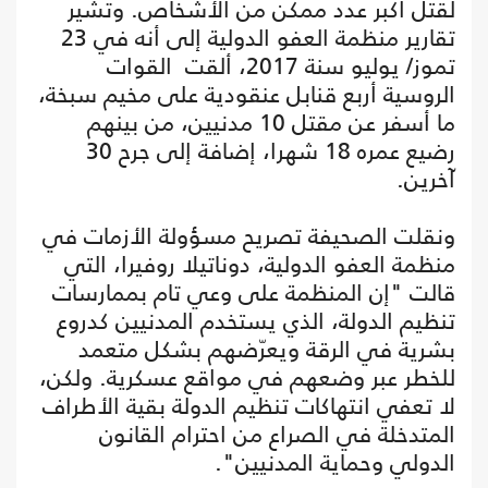
لقتل أكبر عدد ممكن من الأشخاص. وتشير
تقارير منظمة العفو الدولية إلى أنه في 23
تموز/ يوليو سنة 2017، ألقت القوات
الروسية أربع قنابل عنقودية على مخيم سبخة،
ما أسفر عن مقتل 10 مدنيين، من بينهم
رضيع عمره 18 شهرا، إضافة إلى جرح 30
آخرين.
ونقلت الصحيفة تصريح مسؤولة الأزمات في
منظمة العفو الدولية، دوناتيلا روفيرا، التي
قالت "إن المنظمة على وعي تام بممارسات
تنظيم الدولة، الذي يستخدم المدنيين كدروع
بشرية في الرقة ويعرّضهم بشكل متعمد
للخطر عبر وضعهم في مواقع عسكرية. ولكن،
لا تعفي انتهاكات تنظيم الدولة بقية الأطراف
المتدخلة في الصراع من احترام القانون
الدولي وحماية المدنيين".