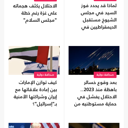
لماذا قد يحدد فوز
الاحتلال يكثف هجماته
السيد في مجلس
على غزة رغم خطة
الشيوخ مستقبل
"مجلس السلام"
الديمقراطيين في
أمريكا؟
صحافة دولية
صحافة دولية
بعد وقوع خسائر
كيف توازن الإمارات
باهظة منذ 2023..
بين إعادة علاقاتها مع
الاحتلال يفشل في
إيران وشراكتها الأمنية
حماية مستوطنيه من
بـ"إسرائيل"؟
خطر الصواريخ