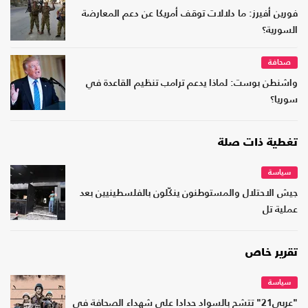
فورين أفيرز: ما دلالات توقف أمريكا عن دعم المعارضة
السورية؟
صحافة
واشنطن بوست: لماذا يدعم ترامب تنظيم القاعدة في
سوريا؟
تغطية ذات صلة
سياسة
جيش الاحتلال والمستوطنون ينكّلون بالفلسطينيين بعد
عملية تل
تقرير خاص
سياسة
"عربي21" تتشح بالسواد حدادا على شهداء الصحافة في