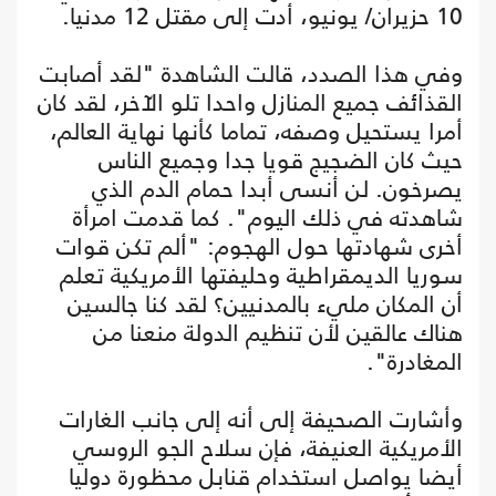
10 حزيران/ يونيو، أدت إلى مقتل 12 مدنيا.
وفي هذا الصدد، قالت الشاهدة "لقد أصابت
القذائف جميع المنازل واحدا تلو الآخر، لقد كان
أمرا يستحيل وصفه، تماما كأنها نهاية العالم،
حيث كان الضجيج قويا جدا وجميع الناس
يصرخون. لن أنسى أبدا حمام الدم الذي
شاهدته في ذلك اليوم". كما قدمت امرأة
أخرى شهادتها حول الهجوم: "ألم تكن قوات
سوريا الديمقراطية وحليفتها الأمريكية تعلم
أن المكان مليء بالمدنيين؟ لقد كنا جالسين
هناك عالقين لأن تنظيم الدولة منعنا من
المغادرة".
وأشارت الصحيفة إلى أنه إلى جانب الغارات
الأمريكية العنيفة، فإن سلاح الجو الروسي
أيضا يواصل استخدام قنابل محظورة دوليا