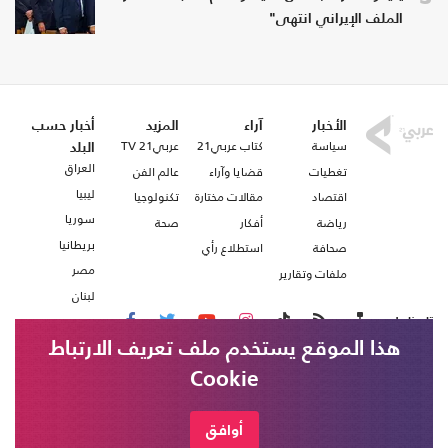
الملف الإيراني انتهى"
الأخبار
آراء
المزيد
أخبار حسب
سياسة
كتاب عربي21
عربي21 TV
البلد
العراق
تغطيات
قضايا وآراء
عالم الفن
ليبيا
اقتصاد
مقالات مختارة
تكنولوجيا
سوريا
رياضة
أفكار
صحة
بريطانيا
صحافة
استطلاع رأي
مصر
ملفات وتقارير
لبنان
تابعنا على
هذا الموقع يستخدم ملف تعريف الارتباط
Cookie
من نحن
اتصل بنا
شروط الاستخدام
أوافق