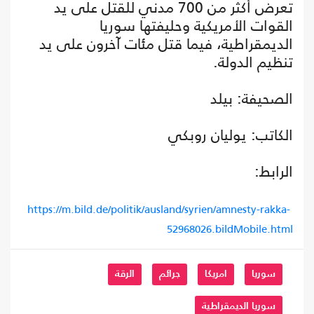
تعرض أكثر من 700 مدني للقتل على يد
القوات الأمريكية وحليفتها سوريا
الديمقراطية، فيما قتل مئات آخرون على يد
تنظيم الدولة.
الصحيفة: بيلد
الكاتب: يوليان روبكي
الرابط:
https://m.bild.de/politik/ausland/syrien/amnesty-rakka-
52968026.bildMobile.html
سوريا
امريكا
جرائم
الرقة
سوريا الديمقراطية