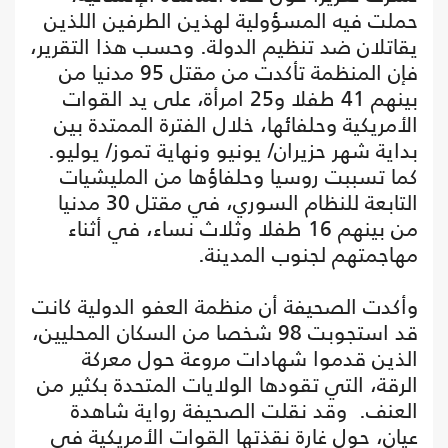
حملت فيه المسؤولية لهذين الطرفين اللذين
يقاتلان ضد تنظيم الدولة. وحسب هذا التقرير،
فإن المنظمة تأكدت من مقتل 95 مدنيا من
بينهم 41 طفلا و25 امرأة، على يد القوات
الأمريكية وحلفائها، خلال الفترة الممتدة بين
بداية شهر حزيران/ يونيو ونهاية تموز/ يوليو.
كما تسببت روسيا وحلفاؤها من المليشيات
التابعة للنظام السوري، في مقتل 30 مدنيا
من بينهم 16 طفلا وثلاث نساء، في أثناء
مهاجمتهم لجنوب المدينة.
وأكدت الصحيفة أن منظمة العفو الدولية كانت
قد استجوبت 98 شخصا من السكان المحليين،
الذين قدموا شهادات مروعة حول معركة
الرقة، التي تقودها الولايات المتحدة بكثير من
العنف. وقد نقلت الصحيفة رواية شاهدة
عيان، حول غارة نقذتها القوات الأمريكية في