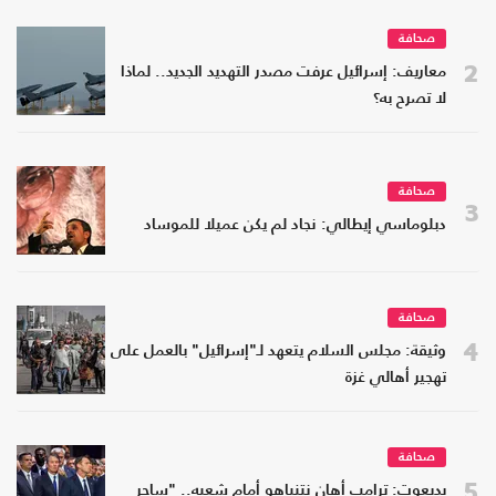
صحافة
2
معاريف: إسرائيل عرفت مصدر التهديد الجديد.. لماذا
لا تصرح به؟
صحافة
3
دبلوماسي إيطالي: نجاد لم يكن عميلا للموساد
صحافة
4
وثيقة: مجلس السلام يتعهد لـ"إسرائيل" بالعمل على
تهجير أهالي غزة
صحافة
5
يديعوت: ترامب أهان نتنياهو أمام شعبه.. "ساحر