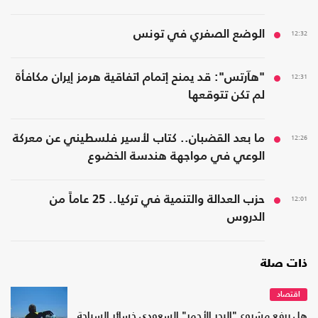
12:32
الوضع الصفري في تونس
12:31
"هآرتس": قد يمنح إتمام اتفاقية هرمز إيران مكافأة
لم تكن تتوقعها
12:26
ما بعد القضبان.. كتاب لأسير فلسطيني عن معركة
الوعي في مواجهة هندسة الخضوع
12:01
حزب العدالة والتنمية في تركيا.. 25 عاماً من
الدروس
ذات صلة
اقتصاد
هل يرفع مشروع "البحر الأحمر" السعودي خسائر السياحة