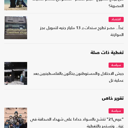
المصرية؟
اقتصاد
غداً.. مصر تطرح سندات بـ 13 مليار جنيه لتمويل عجز
الموازنة
تغطية ذات صلة
سياسة
جيش الاحتلال والمستوطنون ينكّلون بالفلسطينيين بعد
عملية تل
تقرير خاص
سياسة
"عربي21" تتشح بالسواد حدادا على شهداء الصحافة في
غزة.. وتستمر بالتغطية