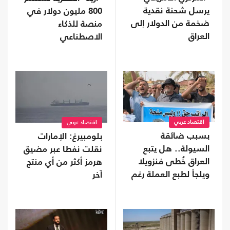
يرسل شحنة نقدية
800 مليون دولار في
ضخمة من الدولار إلى
منصة للذكاء
العراق
الاصطناعي
اقتصاد عربي
اقتصاد عربي
بسبب ضائقة
بلومبيرغ: الإمارات
السيولة.. هل يتبع
نقلت نفطا عبر مضيق
العراق خُطى فنزويلا
هرمز أكثر من أي منتج
ويلجأ لطبع العملة رغم
آخر
مخاطرها؟