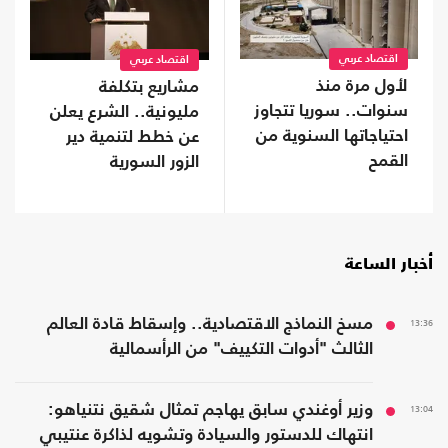
اقتصاد عربي
اقتصاد عربي
لأول مرة منذ
مشاريع بتكلفة
سنوات.. سوريا تتجاوز
مليونية.. الشرع يعلن
احتياجاتها السنوية من
عن خطط لتنمية دير
القمح
الزور السورية
أخبار الساعة
13:36
مسخ النماذج الاقتصادية.. وإسقاط قادة العالم
الثالث "أدوات التكييف" من الرأسمالية
13:04
وزير أوغندي سابق يهاجم تمثال شقيق نتنياهو:
انتهاك للدستور والسيادة وتشويه لذاكرة عنتيبي