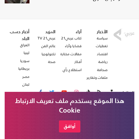
الأخبار
آراء
المزيد
أخبار حسب
سياسة
كتاب عربي21
عربي21 TV
البلد
العراق
تغطيات
قضايا وآراء
عالم الفن
ليبيا
اقتصاد
مقالات مختارة
تكنولوجيا
سوريا
رياضة
أفكار
صحة
بريطانيا
صحافة
استطلاع رأي
مصر
ملفات وتقارير
لبنان
تابعنا على
هذا الموقع يستخدم ملف تعريف الارتباط
Cookie
من نحن
اتصل بنا
شروط الاستخدام
أوافق
عربي21 ، جميع الحقوق محفوظة @ 2020