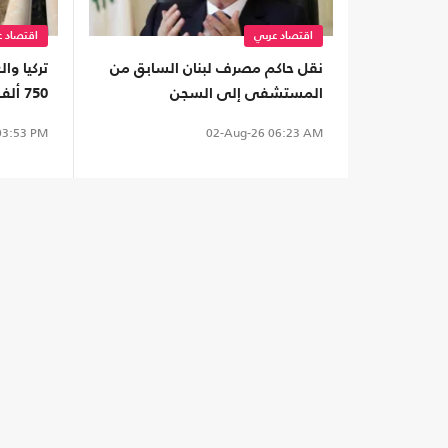
اقتصاد عربي
اقتصاد ع
نقل حاكم مصرف لبنان السابق من
تركيا وا
المستشفى إلى السجن
750 ألف برميل نفط يوميا
3:53 PM
02-Aug-26
06:23 AM