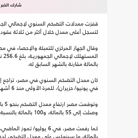
شارك الخبر
قفزت معدلات التضخم السنوي لإجمالي الج
لتسجل أعلى معدل خلال أكثر من ثلاثة عقود، مقابل 30.9 بالمائة في الشه
وقال الجهاز المركزي للتعبئة والإحصاء في م
بالمائة مقارنة بالشهر السابق له.
في يونيو/ حزيران)، للمرة الأولى منذ 6 أشهر، مقارنة مع 32.9 بالمائة في أبريل/نيسان السابق له.
وتوقعت مصر ارتفاع معدل التضخم بنحو 5 بالمائة بعد رفع
وصلت إلى 55 بالمائة، و100 بالمائة بالنسبة للغاز المنزلي.
بالمائة، ما سينعكس على معدل التضخم، لدخول