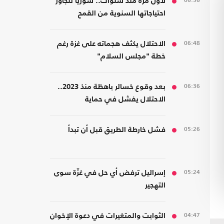
06:56
لأول مرة منذ سنوات.. سوريا تتجاوز
احتياجاتها السنوية من القمح
06:48
الاحتلال يكثف هجماته على غزة رغم
خطة "مجلس السلام"
06:36
بعد وقوع خسائر باهظة منذ 2023..
الاحتلال يفشل في حماية
مستوطنيه من خطر الصواريخ
05:26
فشل خارطة الطريق قبل أن تبدأ
05:24
إسرائيل ترفض أي حل في غزّة سوى
التهجير
04:47
الثوابت والمتغيرات في دعوة الإخوان