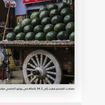
معدلات التضخم قفزت إلى 34.2 بالمائة في يوليو الماضي مقابل 30.9 بالمائة في الشهر السابق له- أ ف ب