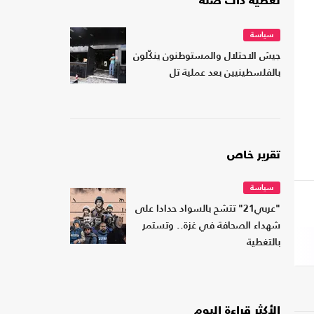
تغطية ذات صلة
سياسة
جيش الاحتلال والمستوطنون ينكّلون
بالفلسطينيين بعد عملية تل
تقرير خاص
سياسة
"عربي21" تتشح بالسواد حدادا على
شهداء الصحافة في غزة.. وتستمر
بالتغطية
الأكثر قراءة اليوم