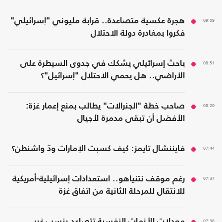
09:09
هجرة عكسية متصاعدة.. قرابة مليوني "إسرائيلي"
فكروا بمغادرة دولة الاحتلال
08:51
باحث إسرائيلي يشكك في جدوى السيطرة على
الأراضي.. هل يحمي الاحتلال "إسرائيل"؟
08:20
صاحب خطة "الجنرالات" يطالب بمنع إعمار غزة:
الأفضل أن تبقى مدمرة لأجيال
07:44
فايننشال تايمز: كيف كسبت الإمارات ودّ واشنطن؟
07:37
رغم موقف نتنياهو.. استعدادات إسرائيلية-أمريكية
للانتقال للمرحلة الثانية من اتفاق غزة
07:36
معدلات الأزمات النفسية تتصاعد بنسب غير