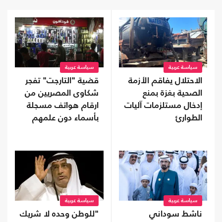
سياسة عربية
سياسة عربية
الاحتلال يفاقم الأزمة
قضية "التارجت" تفجر
الصحية بغزة بمنع
شكاوى المصريين من
إدخال مستلزمات آليات
ارقام هواتف مسجلة
الطوارئ
بأسماء دون علمهم
سياسة عربية
سياسة عربية
ناشط سوداني
"للوطن وحده لا شريك