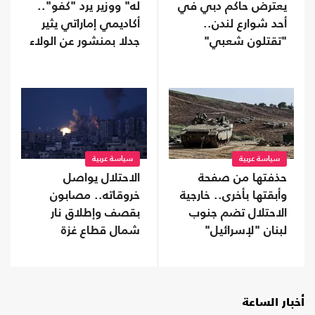
يعترض حاكم دبي في
له" ووزير يرد "كفو"..
أحد شوارع لندن..
أكاديمي إماراتي يثير
"تقتلون شعبي"
جدلا بمنشور عن الولاء
(شاهد)
سياسة عربية
سياسة عربية
حذفتها من صفحة
الاحتلال يواصل
وأبقتها بأخرى.. خارجية
خروقاته.. مصابون
الاحتلال تضم جنوب
بقصف وإطلاق نار
لبنان "لإسرائيل"
شمال قطاع غزة
وجنوبه
أخبار الساعة