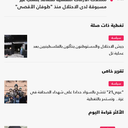
مسبوقة لدى الاحتلال منذ "طوفان الأقصى"
تغطية ذات صلة
سياسة
جيش الاحتلال والمستوطنون ينكّلون بالفلسطينيين بعد
عملية تل
تقرير خاص
سياسة
"عربي21" تتشح بالسواد حدادا على شهداء الصحافة في
غزة.. وتستمر بالتغطية
الأكثر قراءة اليوم