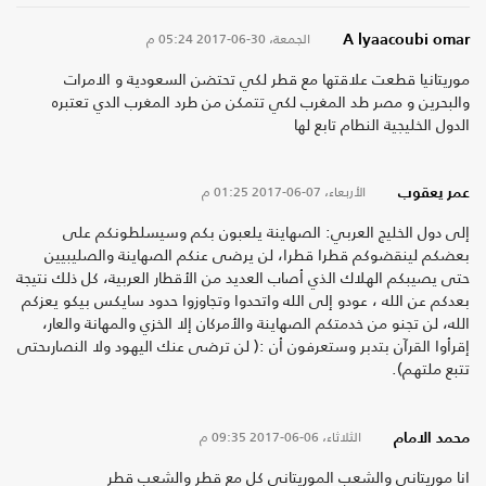
الجمعة، 30-06-2017
05:24 م
A lyaacoubi omar
موريتانيا قطعت علاقتها مع قطر لكي تحتضن السعودية و الامرات
والبحرين و مصر طد المغرب لكي تتمكن من طرد المغرب الدي تعتبره
الدول الخليجية النطام تابع لها
الأربعاء، 07-06-2017
01:25 م
عمر يعقوب
إلى دول الخليج العربي: الصهاينة يلعبون بكم وسيسلطونكم على
بعضكم لينقضوكم قطرا قطرا، لن يرضى عنكم الصهاينة والصليبيين
حتى يصيبكم الهلاك الذي أصاب العديد من الأقطار العربية، كل ذلك نتيجة
بعدكم عن الله ، عودو إلى الله واتحدوا وتجاوزوا حدود سايكس بيكو يعزكم
الله، لن تجنو من خدمتكم الصهاينة والأمركان إلا الخزي والمهانة والعار،
إقرأوا القرآن بتدبر وستعرفون أن :( لن ترضى عنك اليهود ولا النصارىحتى
تتبع ملتهم).
الثلاثاء، 06-06-2017
09:35 م
محمد الامام
انا موريتاني والشعب الموريتاني كل مع قطر والشعب قطر