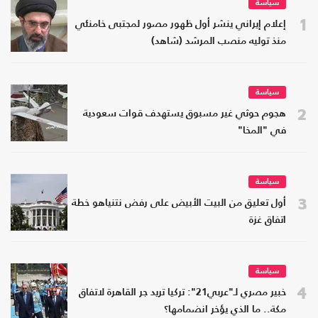
سياسة
1
إعلام إيراني ينشر أول ظهور مصور لمجتبى خامنئي
منذ توليه منصب المرشد (شاهد)
سياسة
2
هجوم حوثي غير مسبوق يستهدف قوات سعودية
في "المخا"
سياسة
3
أول تعليق من البيت الأبيض على رفض نتنياهو خطة
اتفاق غزة
سياسة
4
خبير مصري لـ"عربي21": تركيا تريد جر القاهرة لاتفاق
مكة.. ما الذي يؤخر انضمامها؟