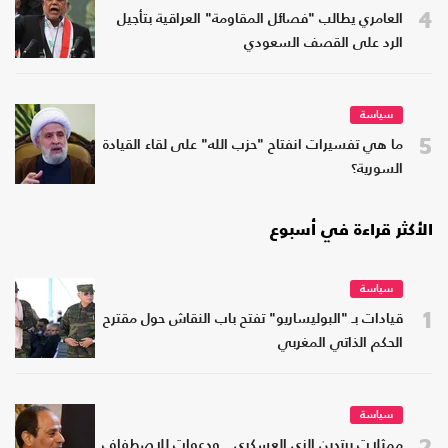
4
العامري يطالب "فصائل المقاومة" العراقية بتأجيل
الرد على القصف السعودي
سياسة
5
ما هي تفسيرات انفتاح "حزب الله" على لقاء القيادة
السورية؟
الأكثر قراءة في أسبوع
سياسة
1
قيادات بـ "البوليساريو" تفتح باب النقاش حول مقترح
الحكم الذاتي المغربي
سياسة
2
ممثلات يرتدين الزي العسكري.. ودعوات للاصطفاف