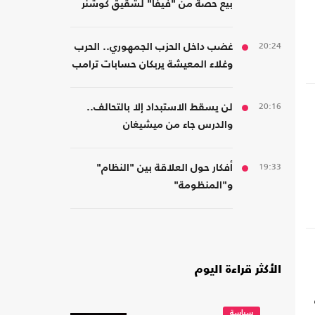
بيع حصة من "فيفا" لشقيق كوشنر
20:24
غضب داخل الحزب الجمهوري.. الحرب
وغلاء المعيشة يربكان حسابات ترامب
20:16
لن يسقط الاستبداد إلا بالتحالف..
والدرس جاء من ميشيغان
19:33
أفكار حول العلاقة بين "النظام"
و"المنظومة"
الأكثر قراءة اليوم
سياسة