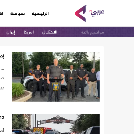
(current)
الرئيسية
سياسة
اق
مواضيع رائجة
الاحتلال
امريكا
إيران
إصابة 12 شخصاً خلال تبا
جما
AM
12 مصابا بإطلاق نار قرب مهرجان في ولاية أوهايو الأمريكية