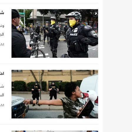
شر
ونش
الج
AM
أن 
اح
شهد
الس
AM