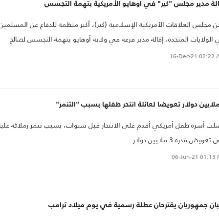
لة مدير مجلس "كير" في أوهايو الأمريكية بتهمة التجسس
ن مجلس العلاقات الأمريكية الإسلامية (كير)، أكبر منظمة للدفاع عن المسلمين
الولايات المتحدة، إقالة مدير فرعه في ولاية أوهايو بتهمة التجسس لصالح
مة معادية للمسلمين..
16-Dec-21
02:22 
ت أسرة طفل أمريكي أقدم على الانتحار قبل سنوات، بسبب تنمر زملائه عليه
تعويض قدره 3 ملايين دولار.
06-Jun-21
01:13 
بان جمهوريان يقترحان عطلة رسمية في يوم ميلاد ترامب