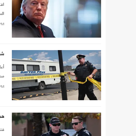
اقت
الس
ولا
PM
شقي
أعل
قبل
PM
هجو