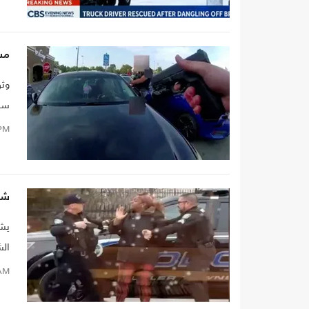
مش
وثق
سيا
الم
PM
الح
شر
يشت
الش
AM