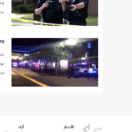
وس
وأم
PM
10 قتلى بهجوم في أوهايو بعد 24 ساعة من حادثة ولاي
ذكر
بول
راح
AM
الأخبار
آراء