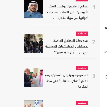
1
تسلم 5 ملايين دولار.. البيت
الأبيض: على الإمارات منع أحد
أدواتها من مهاجمة ترامب
و
صحافة
2
هذه خطة الاحتلال الخاصة
لمستقبل الميليشيات المسلحة
ة فوق
في غزة.. أين سيذهبون؟
سياسة
3
السعودية وتركيا وباكستان توقع
اتفاق "دفاع مشترك" في مكة
المكرمة
سياسة