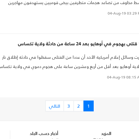
ط مخاوف من تصاعد هجمات متطرفين بيض قوميين يستهدفون مهاجرين
ريكيين من أصول أجنبية.
04-Aug-19
03:29 
ة تكساس
ت وسائل إعلام أمريكية الأحد أن عددا من القتلى سقطوا في حادثة إطلاق نار
اية أوهايو بعد أقل من أربع وعشرين ساعة على هجوم دموي في ولاية تكسا
 ضحيته نحو عشرين شخصا..
04-Aug-19
08:15 
1
2
3
التالي
المزيد
أخبار حسب البلد