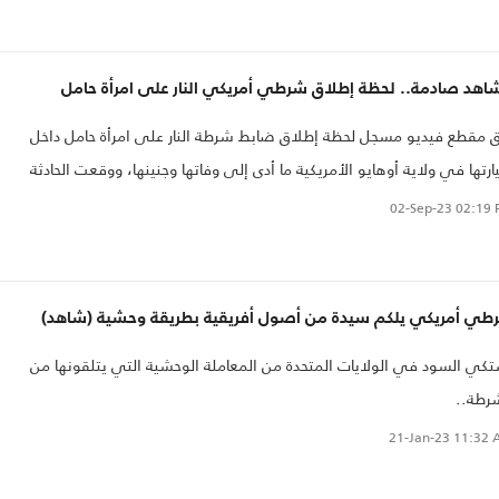
اهد صادمة.. لحظة إطلاق شرطي أمريكي النار على امرأة حامل
 مقطع فيديو مسجل لحظة إطلاق ضابط شرطة النار على امرأة حامل داخل
رتها في ولاية أوهايو الأمريكية ما أدى إلى وفاتها وجنينها، ووقعت الحادثة
رعبة بعد اتهامها بالسرقة. ووصف عائلة الشابة التي تنحدر من أصول أفريقية
02-Sep-23
02:19 
ادثة بـ "الجريمة غير المبررة".
طي أمريكي يلكم سيدة من أصول أفريقية بطريقة وحشية (شاهد)
كي السود في الولايات المتحدة من المعاملة الوحشية التي يتلقونها من
رطة..
21-Jan-23
11:32 