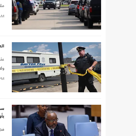
ملا
AM
الع
عثر
ولا
PM
سج
بأو
فجر