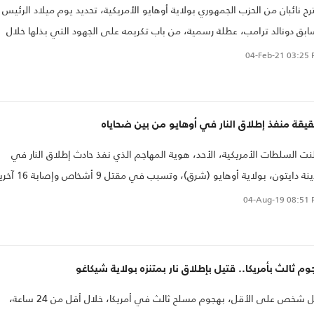
رح نائبان من الحزب الجمهوري بولاية أوهايو الأمريكية، تحديد يوم ميلاد الرئيس
ابق دونالد ترامب، عطلة رسمية، من باب تكريمه على الجهود التي بذلها خلال
يته الرئاسية..
04-Feb-21
03:25 
قة منفذ إطلاق النار في أوهايو من بين ضحاياه
نت السلطات الأمريكية، الأحد، هوية المهاجم الذي نفذ حادث إطلاق النار في
مدينة دايتون، بولاية أوهايو (شرق)، وتسبب في مقتل 9
 أن ترديه الشرطة قتيلًا.
04-Aug-19
08:51 
م ثالث بأمريكا.. قتيل بإطلاق نار بمتنزه بولاية شيكاغو
قتل شخص على الأقل، بهجوم مسلح ثالث في أمريكا، خلال أقل من 24 ساعة،