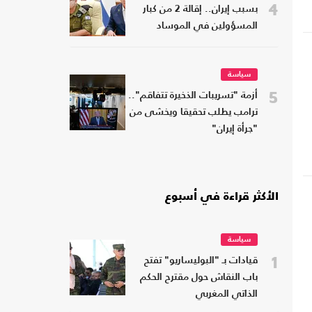
4
بسبب إيران.. إقالة 2 من كبار
المسؤولين في الموساد
سياسة
5
أزمة "تسريبات الذخيرة تتفاقم"..
ترامب يطلب تحقيقا ويخشى من
"جرأة إيران"
الأكثر قراءة في أسبوع
سياسة
1
قيادات بـ "البوليساريو" تفتح
باب النقاش حول مقترح الحكم
الذاتي المغربي