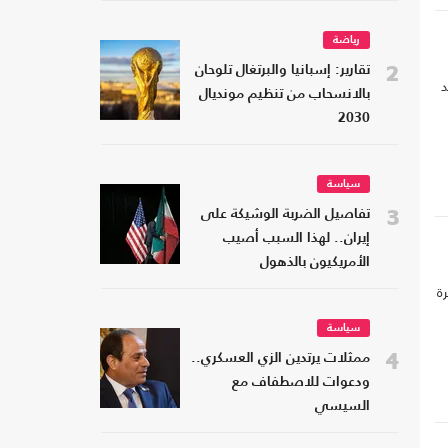
رياضة
2
تقارير: إسبانيا والبرتغال تلوحان
د
بالانسحاب من تنظيم مونديال
2030
سياسة
3
تفاصيل الضربة الوشيكة على
إيران.. لهذا السبب أصيب
الأمريكيون بالذهول
ة
سياسة
4
ممثلات يرتدين الزي العسكري..
ودعوات للاصطفاف مع
السيسي