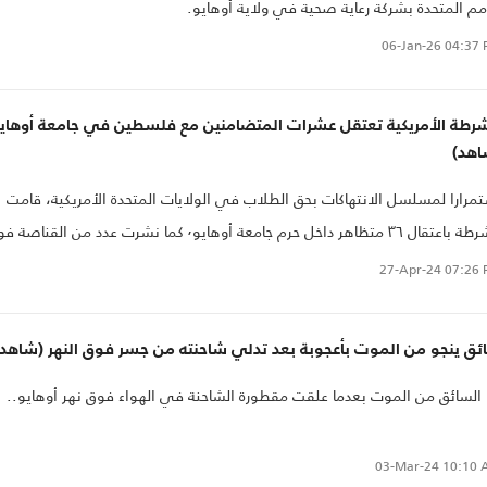
مم المتحدة بشركة رعاية صحية في ولاية أوهايو.
06-Jan-26
04:37 
شرطة الأمريكية تعتقل عشرات المتضامنين مع فلسطين في جامعة أوهاي
اهد)
مرارا لمسلسل الانتهاكات بحق الطلاب في الولايات المتحدة الأمريكية، قامت
الشرطة باعتقال ٣٦ متظاهر داخل حرم جامعة أوهايو٬ كما نشرت عدد من القناص
ح مباني الجامعة
27-Apr-24
07:26 
ئق ينجو من الموت بأعجوبة بعد تدلي شاحنته من جسر فوق النهر (شاهد)
 السائق من الموت بعدما علقت مقطورة الشاحنة في الهواء فوق نهر أوهايو..
03-Mar-24
10:10 