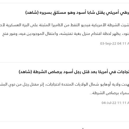
طي أمريكي يقتل شابا أسود وهو مستلق بسريره (شاهد)
رت الشرطة الأمريكية فيديو التقط من الكاميرا المثبتة على البزة العسكرية لأح
نود، يظهر لحظة اقتحام منزل بغية تفتيشه، واعتقال الموجودين فيه، وفور فتح
أفراد الشرطة لباب غرفة نوم، نهض الشاب دونوفان لويس (20 عاما) من النوم، إلا
03-Sep-22
04:11 
رصاصة استقرت في جسده أردته قتيلا على الفور.
تجاجات في أمريكا بعد قتل رجل أسود برصاص الشرطة (شاهد)
ت ولاية أوهايو شمال الولايات المتحدة احتجاجات، إثر مقتل رجل من ذوي البشر
مراء برصاص الشرطة..
04-Jul-22
11:11 