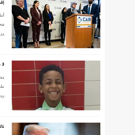
إقا
أعل
في 
منظ
AM
3 ملايين دولار تعويضا لعائلة انتحر طفلها بسبب "التنمر"
حصل
على 
PM
نائ