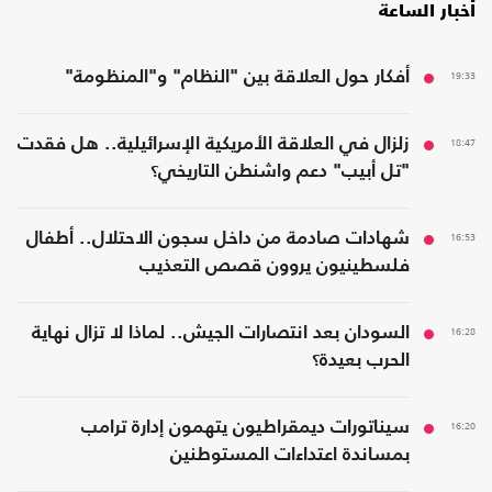
أخبار الساعة
19:33
أفكار حول العلاقة بين "النظام" و"المنظومة"
18:47
زلزال في العلاقة الأمريكية الإسرائيلية.. هل فقدت
"تل أبيب" دعم واشنطن التاريخي؟
16:53
شهادات صادمة من داخل سجون الاحتلال.. أطفال
فلسطينيون يروون قصص التعذيب
16:28
السودان بعد انتصارات الجيش.. لماذا لا تزال نهاية
الحرب بعيدة؟
16:20
سيناتورات ديمقراطيون يتهمون إدارة ترامب
بمساندة اعتداءات المستوطنين