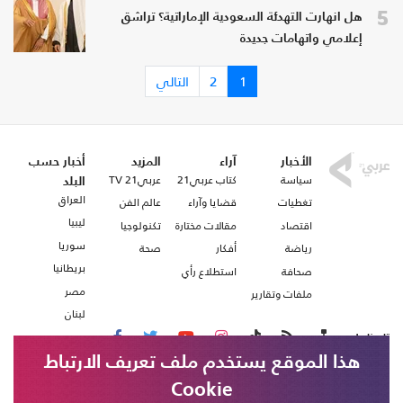
5
هل انهارت التهدئة السعودية الإماراتية؟ تراشق
إعلامي واتهامات جديدة
1
2
التالي
الأخبار
آراء
المزيد
أخبار حسب
سياسة
كتاب عربي21
عربي21 TV
البلد
العراق
تغطيات
قضايا وآراء
عالم الفن
ليبيا
اقتصاد
مقالات مختارة
تكنولوجيا
سوريا
رياضة
أفكار
صحة
بريطانيا
صحافة
استطلاع رأي
مصر
ملفات وتقارير
لبنان
تابعنا على
هذا الموقع يستخدم ملف تعريف الارتباط
Cookie
من نحن