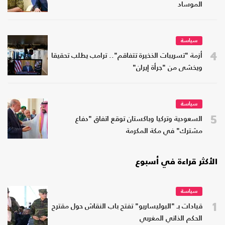
الموساد
سياسة
4
أزمة "تسريبات الذخيرة تتفاقم".. ترامب يطلب تحقيقا
ويخشى من "جرأة إيران"
سياسة
5
السعودية وتركيا وباكستان توقع اتفاق "دفاع
مشترك" في مكة المكرمة
الأكثر قراءة في أسبوع
سياسة
1
قيادات بـ "البوليساريو" تفتح باب النقاش حول مقترح
الحكم الذاتي المغربي