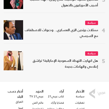
أصيب الأمريكيون بالذهول
سياسة
4
ممثلات يرتدين الزي العسكري.. ودعوات للاصطفاف
مع السيسي
سياسة
5
هل انهارت التهدئة السعودية الإماراتية؟ تراشق
إعلامي واتهامات جديدة
الأخبار
آراء
المزيد
أخبار حسب
سياسة
كتاب عربي21
عربي21 TV
البلد
العراق
تغطيات
قضايا وآراء
عالم الفن
ليبيا
اقتصاد
مقالات مختارة
تكنولوجيا