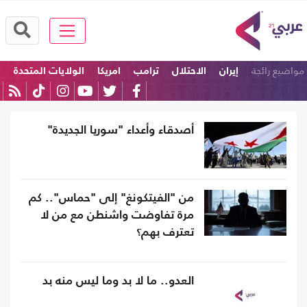
مواضيع رائجة
إيران
الاحتلال
ترامب
امريكا
الولايات المتحدة
إسرائيل
أصدقاء وأعداء "سوريا الجديدة"
من "الفيتكونغ" إلى "حماس".. كم
مرة تفاوضت واشنطن مع من لا
تعترف بهم؟
العدو.. ما لا بد وما ليس منه بد