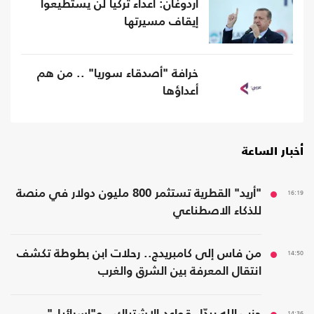
أردوغان: أعداء تركيا لن يستطيعوا
إيقاف مسيرتها
خرافة "أصدقاء سوريا" .. من هم
أعداؤها
أخبار الساعة
16:19
"أريد" القطرية تستثمر 800 مليون دولار في منصة
للذكاء الاصطناعي
14:50
من فاس إلى كامبريدج.. رحلات ابن بطوطة تكشف
انتقال المعرفة بين الشرق والغرب
14:36