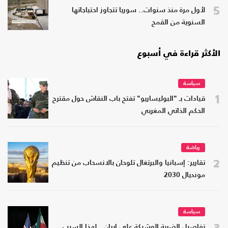
5
لأول مرة منذ سنوات.. سوريا تتجاوز احتياجاتها
السنوية من القمح
الأكثر قراءة في أسبوع
سياسة
1
قيادات بـ "البوليساريو" تفتح باب النقاش حول مقترح
الحكم الذاتي المغربي
رياضة
2
تقارير: إسبانيا والبرتغال تلوحان بالانسحاب من تنظيم
مونديال 2030
سياسة
3
تفاصيل الضربة الوشيكة على إيران.. لهذا السبب