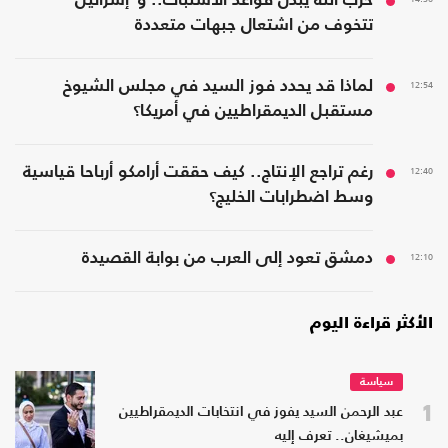
حزب الله يبدّل قواعد الاشتباك.. و"إسرائيل"
تتخوف من اشتعال جبهات متعددة
12:54
لماذا قد يحدد فوز السيد في مجلس الشيوخ
مستقبل الديمقراطيين في أمريكا؟
12:40
رغم تراجع الإنتاج.. كيف حققت أرامكو أرباحا قياسية
وسط اضطرابات الخليج؟
12:10
دمشق تعود إلى العرب من بوابة القصيدة
الأكثر قراءة اليوم
سياسة
1
عبد الرحمن السيد يفوز في انتخابات الديمقراطيين
بميشيغان.. تعرف إليه