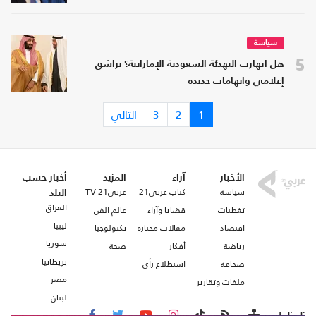
سياسة
5
هل انهارت التهدئة السعودية الإماراتية؟ تراشق
إعلامي واتهامات جديدة
1
2
3
التالي
الأخبار
آراء
المزيد
أخبار حسب
سياسة
كتاب عربي21
عربي21 TV
البلد
العراق
تغطيات
قضايا وآراء
عالم الفن
ليبيا
اقتصاد
مقالات مختارة
تكنولوجيا
سوريا
رياضة
أفكار
صحة
بريطانيا
صحافة
استطلاع رأي
مصر
ملفات وتقارير
لبنان