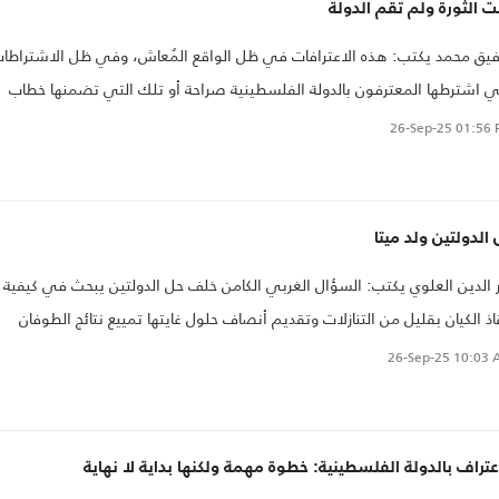
ت الثورة ولم تقم الدولة
يق محمد يكتب: هذه الاعترافات في ظل الواقع المُعاش، وفي ظل الاشتراطا
ي اشترطها المعترفون بالدولة الفلسطينية صراحة أو تلك التي تضمنها خطاب
ئيس الفلسطيني إملاء عليه من المعترفين بهذه الدولة؛ لا تعدو عن كونها شهاد
26-Sep-25
01:56 
ر للمطبعين العرب في قادم الأيام للهرولة نحو توسيع اتفاقيات "أبراهام" بعد إ
جزوا" مهمة الاعتراف بالدولة الفلسطينية الوهمية
الدولتين ولد ميتا
 الدين العلوي يكتب: السؤال الغربي الكامن خلف حل الدولتين يبحث في كيفية
اذ الكيان بقليل من التنازلات وتقديم أنصاف حلول غايتها تمييع نتائج الطوفان
تصاص نتائجها الحاسمة، فدولة فلسطينة على أراض مقطعة ودون سلاح وتعي
26-Sep-25
10:03 
مساعدات قد تبقي الوضع على ما هو عليه، بل تسمح بالمزيد من النفاق
حقوقي
عتراف بالدولة الفلسطينية: خطوة مهمة ولكنها بداية لا نهاية