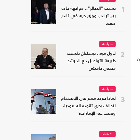
1
بسبب "الذخائر".. مواجهة حادة
بين ترامب ووزير حربه في كامب
ديفيد
سياسة
2
لأول مرة.. بزشكيان يكشف
ن
طبيعة التواصل مع المرشد
فة
مجتبى خامنئي
سياسة
3
لماذا تتردد مصر في الانضمام
لتحالف بحري تقوده السعودية
وتغيب عنه الإمارات؟
اقتصاد