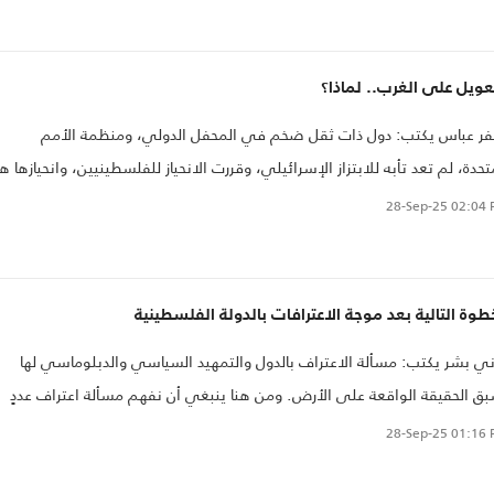
تدامة الاستعمار الاستيطاني اليهودي بمنح شرعية مفقودة للسلطة
لسطينية الوكيلة للاحتلال والاستعمار، ونزع الشرعية عن المقاومة الفلسطينية
تبعاد حركة حماس، والتأكيد على حق إسرائيل في البقاء كدولة استعمارية يهودي
عويل على الغرب.. لماذا؟
صرية
ر عباس يكتب: دول ذات ثقل ضخم في المحفل الدولي، ومنظمة الأمم
تحدة، لم تعد تأبه للابتزاز الإسرائيلي، وقررت الانحياز للفلسطينيين، وانحيازها ه
ظاهره شكلي بـ"اللسان"، ولكنه على شكليته عظيم الدلالات، ففيه اعتراف
28-Sep-25
02:04 
ضمني بحق فلسطين في الوجود في حدود حزيران/ يونيو 1967، وفي القدس
رقية، لأنه اعتراف يقوم على قرارات أممية
طوة التالية بعد موجة الاعترافات بالدولة الفلسطينية
ي بشر يكتب: مسألة الاعتراف بالدول والتمهيد السياسي والدبلوماسي لها
ق الحقيقة الواقعة على الأرض. ومن هنا ينبغي أن نفهم مسألة اعتراف عددٍ
رٍ من الدول الغربية، لا سيما مع الدعم التاريخي لإسرائيل سياسيا وعسكريا
28-Sep-25
01:16 
تصاديا، لأن لهذا الأمر تبعات حالية ومستقبلية لا ينبغي إغفالها