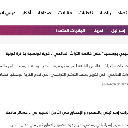
تصاد
رياضة
تغطيات
مقالات
صحافة
أفكار
عربي لا
إسرائيل
امريكا
الولايات المتحدة
دي بوسعيد" على قائمة التراث العالمي.. قرية تونسية بذاكرة كونية
جت لجنة التراث العالمي التابعة لليونسكو قرية سيدي بوسعيد رسميا على قائم
راث العالمي، في تتويج لملف الترشح التونسي الذي قدم القرية بوصفها فضاء
لهام الثقافي والروحي والفني ونموذجا معماريا متفردا في المتوسط. ويمنح هذ
28-Jul-26
01:07 
عتراف الدولي سيدي بوسعيد مكانة تتجاوز حدودها المحلية، لتتحول من معلم
سي شهير إلى جزء من الذاكرة الإنسانية المشتركة، بما يفرض في المقابل
ولية مضاعفة لحماية خصوصيتها الثقافية والعمرانية وصون روح المكان.
راف إسرائيلي بالقصور والإخفاق في الأمن السيبراني.. خسائر فادحة
 تقرير إسرائيلي رسمي، عن وجود قصور وإخفاق كبير في مجال الأمن