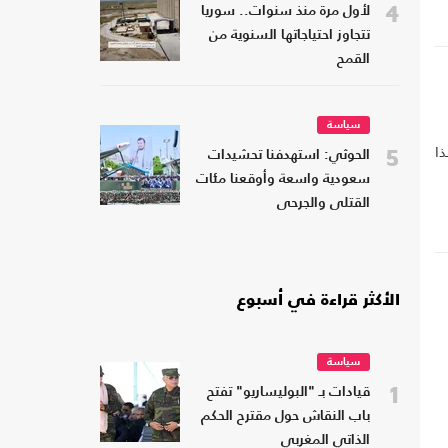
4
لأول مرة منذ سنوات.. سوريا
تتجاوز احتياجاتها السنوية من
القمح
ة
سياسة
ذا
5
الحوثي: استهدفنا تحشيدات
سعودية واسعة وأوقعنا مئات
القتلى والجرحى
الأكثر قراءة في أسبوع
سياسة
1
قيادات بـ "البوليساريو" تفتح
باب النقاش حول مقترح الحكم
الذاتي المغربي