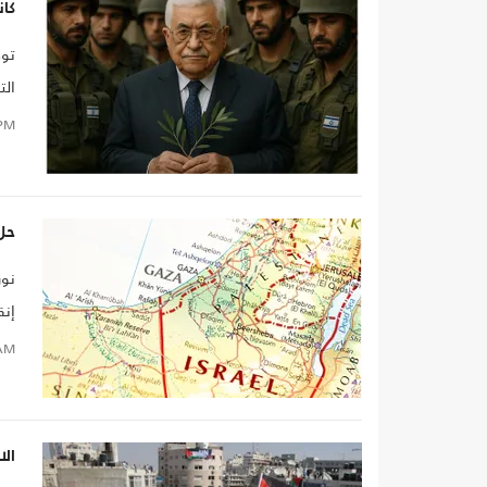
كان
توف
الت
الر
PM
عبو
"أن
حل 
نور
إنق
وام
AM
بال
ال
الا