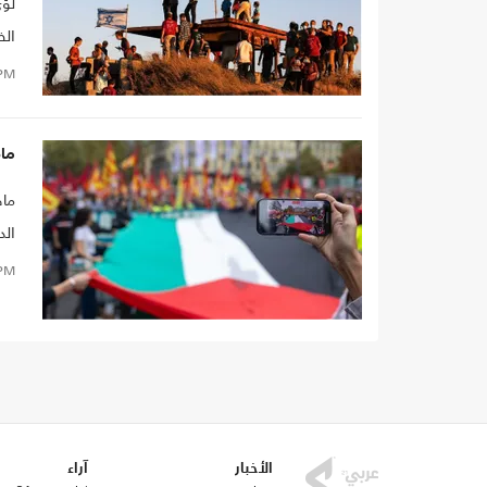
لؤي
الظ
الش
PM
الا
موج
ماذ
ماه
الد
عام
PM
الخ
الأخبار
آراء