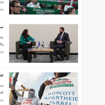
رمز
الع
PM
الف
وفي
سور
الم
وال
PM
يصل إ
اع
حسن
الم
جوه
PM