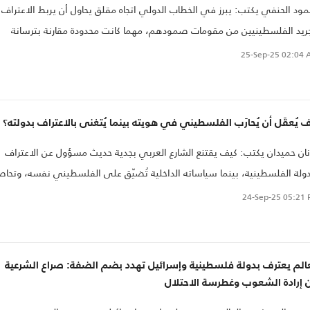
ود الحنفي يكتب: يبرز في الخطاب الدولي اتجاه مقلق يحاول أن يربط الاعتراف
ريد الفلسطينيين من مقومات صمودهم، مهما كانت محدودة مقارنة بترسانة
ائيل، بدلا من تركيز الجهود على وقف الحرب ومحاسبة الاحتلال على سياساته
25-Sep-25
02:04 
ستعمارية. وهنا تكمن الخطورة: أن يتحول الاعتراف إلى إجراء رمزي مشروط، فيما
ى جذور الاحتلال على حالها بلا مساءلة أو رادع
 يُعقَل أن يُحارَب الفلسطيني في هويته بينما يُتغنى بالاعتراف بدولته؟
ان حميدان يكتب: كيف يقتنع الشارع العربي بجدية حديث مسؤول عن الاعتراف
دولة الفلسطينية، بينما سياساته الداخلية تُضيّق على الفلسطيني نفسه، وتحاص
ه ورمزه وهويته؟ وكيف يمكن أن يؤخذ أي خطاب عن "الكرامة والحرية" على
24-Sep-25
05:21 
ل الجد، إذا كانت الممارسات اليومية تنسف هذه القيم في المهد؟
عالم يعترف بدولة فلسطينية وإسرائيل تهدد بضم الضفة: صراع الشرعية
ن إرادة الشعوب وغطرسة الاحتلال