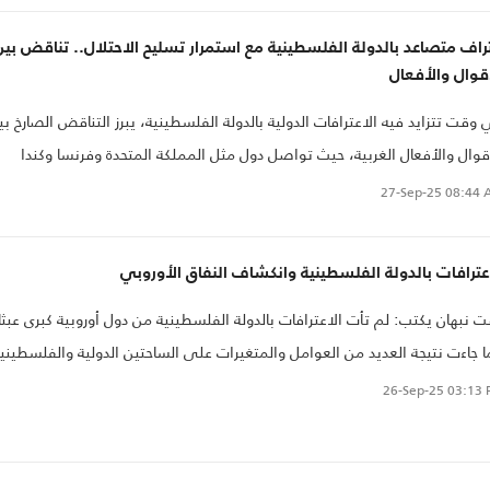
راف متصاعد بالدولة الفلسطينية مع استمرار تسليح الاحتلال.. تناقض بين
قوال والأفعال
وقت تتزايد فيه الاعترافات الدولية بالدولة الفلسطينية، يبرز التناقض الصارخ بي
قوال والأفعال الغربية، حيث تواصل دول مثل المملكة المتحدة وفرنسا وكندا
تراليا تسليح الاحتلال الإسرائيلي رغم إعلانها دعمها للفلسطينيين. هذا التباين
27-Sep-25
08:44 
ط الضوء على فجوة المساءلة القانونية والأخلاقية، ويثير تساؤلات حول مدى
ة هذه الحكومات في الالتزام بالقانون الدولي ووقف الانتهاكات الإسرائيلية في
عترافات بالدولة الفلسطينية وانكشاف النفاق الأوروبي
 والضفة الغربية.
ت نبهان يكتب: لم تأت الاعترافات بالدولة الفلسطينية من دول أوروبية كبرى عبثا
ا جاءت نتيجة العديد من العوامل والمتغيرات على الساحتين الدولية والفلسطيني
26-Sep-25
03:13 