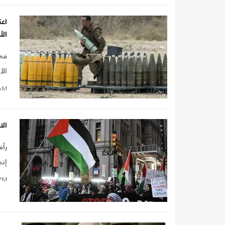
اعت
الأ
في 
الأ
وأس
AM
يسل
جدي
الا
غزة
رأف
إنم
PM