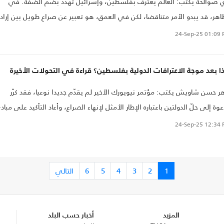
 صوالحة يكتب: العالم يعترف بفلسطين، وإسرائيل تهدد بضم الضفة. في
اهر، قد يبدو الأمر متناقضا، لكن في العمق، هو تعبير عن صراع طويل بين إرادة
عوب وواقع الاحتلال. الاعتراف لا يكفي وحده لتحرير الأرض، لكنه خطوة لا يمك
24-Sep-25
01:09 
ستهانة بها. والضم، مهما حاول الاحتلال فرضه، لن يلغي حقيقة أن الفلسطيني
ود، وأن العالم بدأ يسمعه أخيرا
ا بعد موجة الاعترافات الدولية بفلسطين؟ قراءة في التحولات الأخيرة
ر حسن شاويش يكتب: مؤتمر نيويورك الأخير لم يقدّم جديدا نوعيا، فقد كرّر
عوة إلى حلّ الدولتين باعتباره الإطار الأمثل لإنهاء الصراع، وأعاد التأكيد على مباد
ة: وقف إطلاق النار، واستئناف المفاوضات، ووقف الاستيطان. غير أن البيان
24-Sep-25
12:34 
تامي ظلّ بعيدا عن آليات التنفيذ والضمانات
1
2
3
4
5
6
التالي
المزيد
أخبار حسب البلد