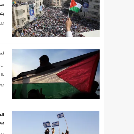
محم
بتج
إسر
AM
الا
تبق
كيف
عدن
بال
علم
PM
محم
ال
بي