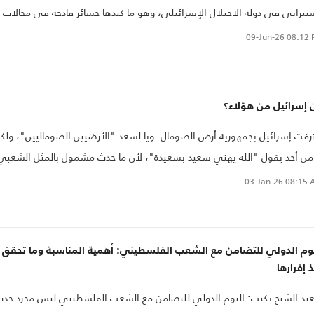
يبراني في دولة الاحتلال الإسرائيلي، وهو ما كبدها خسائر فادحة في مجالات
لفة..
09-Jun-26
08:12 
 إسرائيل من هؤلاء؟
رفت إسرائيل بجمهورية أرض الصومال. ويا لسعد "الأرضيين الصوماليين"، ولك
من أحد يقول "الله يهني سعيد بسعيدة"، لأن ما حدث مشمول بالمثل الشعبي
وداني القائل "التأم المتعوس مع خائب الرجاء"، وهو ما يقابل المثل العربي
03-Jan-26
08:15 
ديم "وافق شَنٌّ طَبَقة"، وشن هنا هو عبد الرحمن محمد عبد الله، الرئيس الأر
الي، وطبقة هو رئيس الحكومة الإسرائيلية بنيامين نتنياهو، فقد جاء الاعتراف
لة مفبركة (أرض الصومال)، من دولة ما تزال تستجدي الاعتراف، لأنها أول دولة
يوم الدولي للتضامن مع الشعب الفلسطيني: أهمية المناسبة وما تحقق
التاريخ، تمت فبركتها برفع أياد، لم ير رافعوها الأرض التي وافقوا على أن تقو
 إقرارها
 الدولة عليها.
د الشيخ يكتب: اليوم الدولي للتضامن مع الشعب الفلسطيني ليس مجرد حد