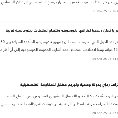
ي، بل هو محطة سنوية تعكس استمرار ترسيخ القضية في الوجدان الإنساني
المي. فمنذ إقراره، ساهم هذا اليوم في تعزيز الوعي العالمي بالحقوق
30-Nov-25
02:36 
لسطينية، ودعم صمود الفلسطينيين، وتوسيع دائرة التضامن الدولي معهم.
 ظل استمرار الظلم التاريخي الذي يتعرض له الشعب الفلسطيني، تبقى هذه
يا تعلن رسميا اعترافها بكوسوفو وتتطلع لعلاقات دبلوماسية قريبة
ناسبة فرصة لتأكيد أن الحق لا يموت، وأن نضال الفلسطينيين من أجل الحرية
استقلال ما زال يجد صداه في كل أنحاء العالم
يقدر عدد الدول التي اعترفت باستقلال جمهورية كوسوفو المتّحدة السيادة بين 80
و120 دولة، وفقا لاختلاف المصادر. فقد أشارت الحكومة الكوسوفية إلى أن أكثر م
117 دولة قد اعترفت بكوسوفو، بينما تقول المصادر الصربية إن عدد الدول المعتر
29-Oct-25
05:54 
لى نحو 84 دولة فقط.
تراف رمزي بدولة وهمية وتجريم مطلق للمقاومة الفلسطينية
 أبو هنيّة يكتب: لا يعدو الاحتفال المشهدي المسرحي في اجتماع الأمم
تحدة للاعتراف بدولة فلسطين الوهمية عن كونه حيلة ورطانة بلاغية تهدف في
رها إلى إضفاء طابع مزيف للتنصل من المسؤولية السياسية والأخلاقية،
28-Sep-25
04:27 