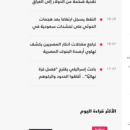
نقدية ضخمة من الدولار إلى العراق
18:29
النفط يسجل ارتفاعا بعد هجمات
الحوثي على تحشدات سعودية في
اليمن
18:07
تراجع معدلات ادخار المصريين يكشف
تهاوي أرصدة البنوك المصرية
ن
17:37
باحث إسرائيلي يقترح "فصل غزة
نهائيًا".. أغلقوا الحدود واتركوهم
ض
لمصر
م
الأكثر قراءة اليوم
ث
سياسة