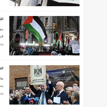
واس
الف
واس
الت
عن
جعف
الم
في 
PM
الش
الخ
هان
يسب
كبي
PM
واق