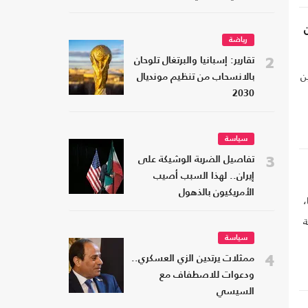
رياضة
2
تقارير: إسبانيا والبرتغال تلوحان
ن
بالانسحاب من تنظيم مونديال
2030
سياسة
3
تفاصيل الضربة الوشيكة على
إيران.. لهذا السبب أصيب
الأمريكيون بالذهول
،
ة
سياسة
4
ممثلات يرتدين الزي العسكري..
ودعوات للاصطفاف مع
السيسي