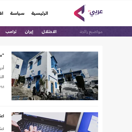
(current)
الرئيسية
سياسة
اق
مواضيع رائجة
الاحتلال
إيران
ترامب
"سي
أدر
الت
للإ
PM
الا
تون
مسؤ
اعت
كشف