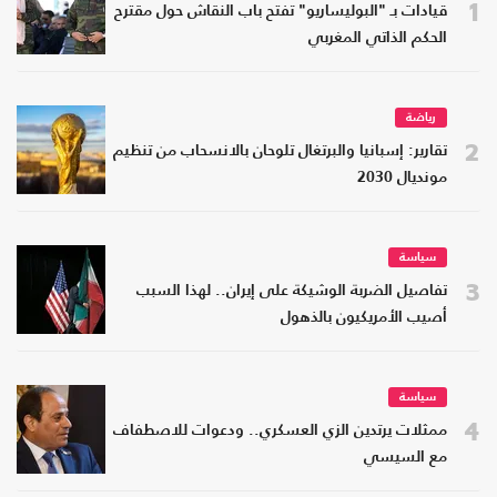
1
قيادات بـ "البوليساريو" تفتح باب النقاش حول مقترح
الحكم الذاتي المغربي
رياضة
2
تقارير: إسبانيا والبرتغال تلوحان بالانسحاب من تنظيم
مونديال 2030
سياسة
3
تفاصيل الضربة الوشيكة على إيران.. لهذا السبب
أصيب الأمريكيون بالذهول
سياسة
4
ممثلات يرتدين الزي العسكري.. ودعوات للاصطفاف
مع السيسي