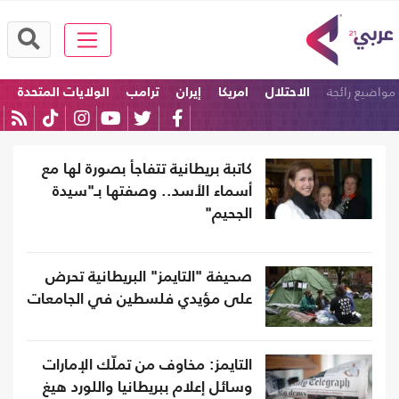
مواضيع رائجة
الاحتلال
امريكا
إيران
ترامب
الولايات المتحدة
إسرائيل
كاتبة بريطانية تتفاجأ بصورة لها مع
أسماء الأسد.. وصفتها بـ"سيدة
الجحيم"
صحيفة "التايمز" البريطانية تحرض
على مؤيدي فلسطين في الجامعات
التايمز: مخاوف من تملّك الإمارات
وسائل إعلام ببريطانيا واللورد هيغ