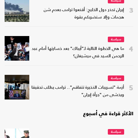
سياسة
3
إيران تحذر دول الخليج: أقنعوا ترامب بعدم شن
هجمات وإلا سنضربكم بقوة
سياسة
4
ما هي الخطوة التالية لـ"أيباك" بعد خسارتها أمام عبد
الرحمن السيد في ميشيغان؟
سياسة
5
أزمة "تسريبات الذخيرة تتفاقم".. ترامب يطلب تحقيقا
ويخشى من "جرأة إيران"
الأكثر قراءة في أسبوع
سياسة