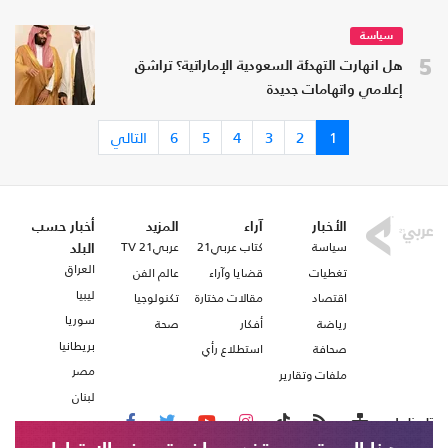
سياسة
5
هل انهارت التهدئة السعودية الإماراتية؟ تراشق
إعلامي واتهامات جديدة
1
2
3
4
5
6
التالي
الأخبار
آراء
المزيد
أخبار حسب
سياسة
كتاب عربي21
عربي21 TV
البلد
العراق
تغطيات
قضايا وآراء
عالم الفن
ليبيا
اقتصاد
مقالات مختارة
تكنولوجيا
سوريا
رياضة
أفكار
صحة
بريطانيا
صحافة
استطلاع رأي
مصر
ملفات وتقارير
لبنان
تابعنا على