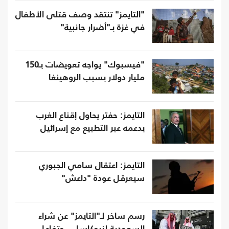
"التايمز" تنتقد وصف قتلى الأطفال
في غزة بـ"أضرار جانبية"
"فيسبوك" يواجه تعويضات بـ150
مليار دولار بسبب الروهينغا
التايمز: حفتر يحاول إقناع الغرب
بدعمه عبر التطبيع مع إسرائيل
التايمز: اعتقال سامي الجبوري
سيعرقل عودة "داعش"
رسم ساخر لـ"التايمز" عن شراء