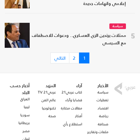
إعلامي واتهامات جديدة
سياسة
5
ممثلات يرتدين الزي العسكري.. ودعوات للاصطفاف
مع السيسي
1
2
التالي
الأخبار
آراء
المزيد
أخبار حسب
سياسة
كتاب عربي21
عربي21 TV
البلد
العراق
تغطيات
قضايا وآراء
عالم الفن
ليبيا
اقتصاد
مقالات مختارة
تكنولوجيا
سوريا
رياضة
أفكار
صحة
بريطانيا
صحافة
استطلاع رأي
مصر
ملفات وتقارير
لبنان