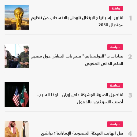
رياضة
1
تقارير: إسبانيا والبرتغال تلوحان بالانسحاب من تنظيم
مونديال 2030
سياسة
2
قيادات بـ "البوليساريو" تفتح باب النقاش حول مقترح
الحكم الذاتي المغربي
سياسة
3
تفاصيل الضربة الوشيكة على إيران.. لهذا السبب
أصيب الأمريكيون بالذهول
سياسة
4
هل انهارت التهدئة السعودية الإماراتية؟ تراشق