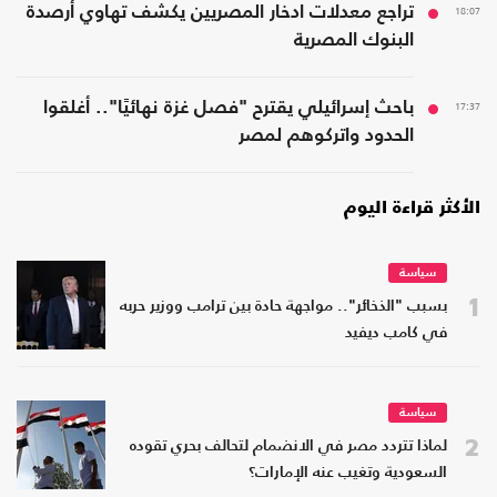
18:07
تراجع معدلات ادخار المصريين يكشف تهاوي أرصدة
البنوك المصرية
17:37
باحث إسرائيلي يقترح "فصل غزة نهائيًا".. أغلقوا
الحدود واتركوهم لمصر
الأكثر قراءة اليوم
سياسة
1
بسبب "الذخائر".. مواجهة حادة بين ترامب ووزير حربه
في كامب ديفيد
سياسة
2
لماذا تتردد مصر في الانضمام لتحالف بحري تقوده
السعودية وتغيب عنه الإمارات؟