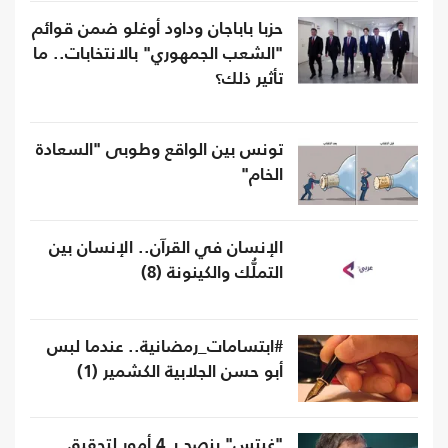
حزبا باباجان وداود أوغلو ضمن قوائم
"الشعب الجمهوري" بالانتخابات.. ما
تأثير ذلك؟
تونس بين الواقع وطوبى "السعادة
الخام"
الإنسان في القرآن.. الإنسان بين
التملُّك والكينونة (8)
#ابتسامات_رمضانية.. عندما لبس
أبو حسن الجلابية الكشمير (1)
"غيتس" ينصح بـ 4 أمور لتحقيق