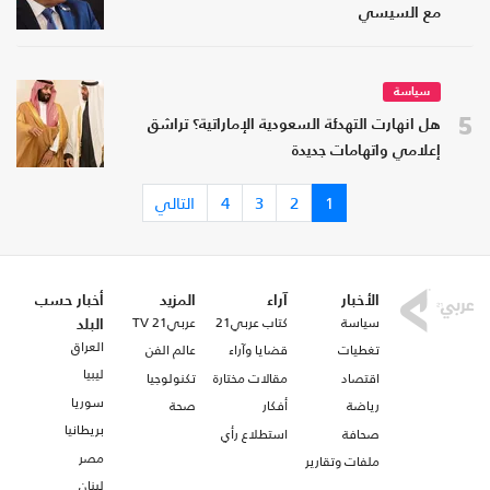
مع السيسي
سياسة
5
هل انهارت التهدئة السعودية الإماراتية؟ تراشق
إعلامي واتهامات جديدة
1
2
3
4
التالي
الأخبار
آراء
المزيد
أخبار حسب
سياسة
كتاب عربي21
عربي21 TV
البلد
العراق
تغطيات
قضايا وآراء
عالم الفن
ليبيا
اقتصاد
مقالات مختارة
تكنولوجيا
سوريا
رياضة
أفكار
صحة
بريطانيا
صحافة
استطلاع رأي
مصر
ملفات وتقارير
لبنان