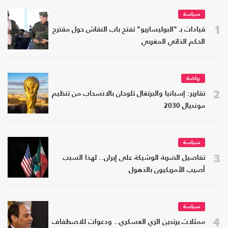
سياسة
1
قيادات بـ "البوليساريو" تفتح باب النقاش حول مقترح
الحكم الذاتي المغربي
رياضة
2
تقارير: إسبانيا والبرتغال تلوحان بالانسحاب من تنظيم
مونديال 2030
سياسة
3
تفاصيل الضربة الوشيكة على إيران.. لهذا السبب
أصيب الأمريكيون بالذهول
سياسة
4
ممثلات يرتدين الزي العسكري.. ودعوات للاصطفاف