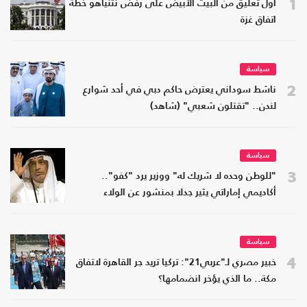
1
أول تعليق من البيت الأبيض على رفض نتنياهو خطة
اتفاق غزة
سياسة
2
ناشط سوداني يعترض حاكم دبي في أحد شوارع
لندن.. "تقتلون شعبي" (شاهد)
سياسة
3
"للوطن وحده لا شريك له" ووزير يرد "كفو"..
أكاديمي إماراتي يثير جدلا بمنشور عن الولاء
سياسة
4
خبير مصري لـ"عربي21": تركيا تريد جر القاهرة لاتفاق
مكة.. ما الذي يؤخر انضمامها؟