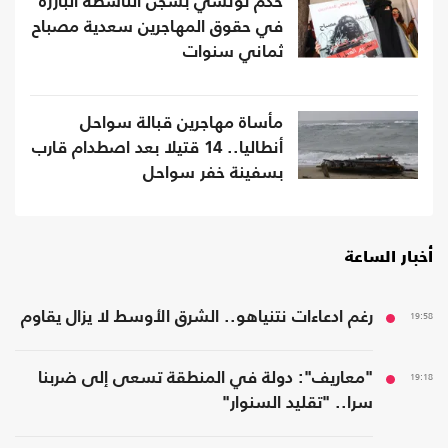
حكم تونسي بسجن الناشطة البارزة
في حقوق المهاجرين سعدية مصباح
ثماني سنوات
مأساة مهاجرين قبالة سواحل
أنطاليا.. 14 قتيلا بعد اصطدام قارب
بسفينة خفر سواحل
أخبار الساعة
19:58
رغم ادعاءات نتنياهو.. الشرق الأوسط لا يزال يقاوم
19:18
"معاريف": دولة في المنطقة تسعى إلى ضربنا
سرا.. "تقليد السنوار"