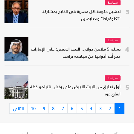
سياسة
3
تدشين حكومة ظل مصرية في الخارج بمشاركة
"تكنوقراط" ومعارضين
سياسة
4
تسلم 5 ملايين دولار.. البيت الأبيض: على الإمارات
منع أحد أدواتها من مهاجمة ترامب
سياسة
5
أول تعليق من البيت الأبيض على رفض نتنياهو خطة
اتفاق غزة
1
2
3
4
5
6
7
8
9
10
التالي