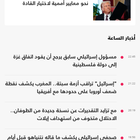
نحو معايير أممية لاختيار القادة
أخبار الساعة
22:45
مسؤول إسرائيلي سابق يرجح أن يقود اتفاق غزة
إلى دولة فلسطينية
21:22
"إسرائيل" تراقب أزمة سبتة.. المغرب يكشف نقطة
ضعف أوروبا على حدودها مع أفريقيا
20:19
مع تزايد التقديرات عن نسخة جديدة من الطوفان..
الاحتلال متخوف من استهداف إيلات
19:58
صحفي إسرائيلي يكشف ما قاله نتنياهو قبل أيام