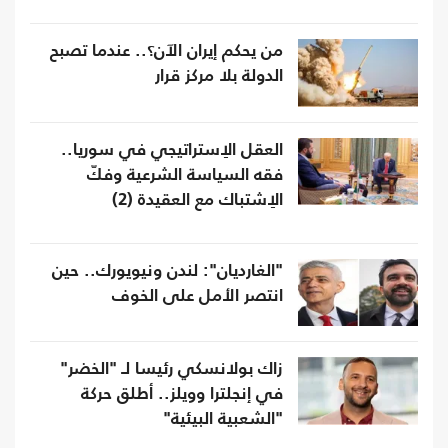
من يحكم إيران الآن؟.. عندما تصبح
الدولة بلا مركز قرار
العقل الاِستراتيجي في سوريا..
فقه السياسة الشرعية وفكّ
الاِشتباك مع العقيدة (2)
"الغارديان": لندن ونيويورك.. حين
انتصر الأمل على الخوف
زاك بولانسكي رئيسا لـ "الخضر"
في إنجلترا وويلز.. أطلق حركة
"الشعبية البيئية"