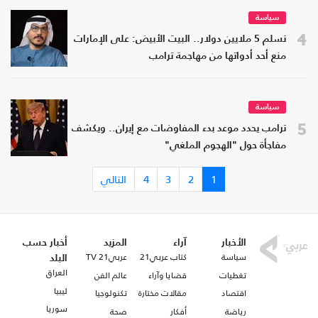
سياسة
4
تسلم 5 ملايين دولار.. البيت الأبيض: على الإمارات
منع أحد أدواتها من مهاجمة ترامب
سياسة
5
ترامب يحدد موعد بدء المفاوضات مع إيران.. ويكشف
مفاجأة حول "الهجوم الملغي"
1
2
3
4
التالي
الأخبار
آراء
المزيد
أخبار حسب
سياسة
كتاب عربي21
عربي21 TV
البلد
العراق
تغطيات
قضايا وآراء
عالم الفن
ليبيا
اقتصاد
مقالات مختارة
تكنولوجيا
سوريا
رياضة
أفكار
صحة