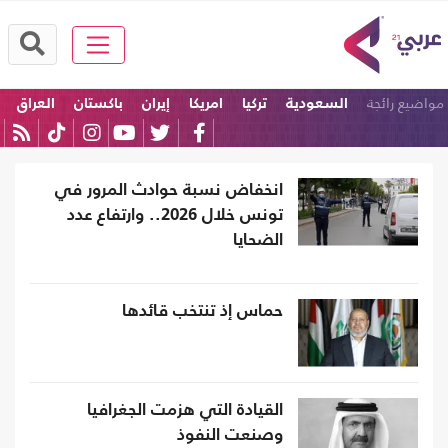
مواضيع رائجة
السعودية
تركيا
امريكا
إيران
باكستان
العراق
انخفاض نسبة حوادث المرور في
تونس خلال 2026.. وارتفاع عدد
الضحايا
حماس إذ تنتخب قائدها
القيادة التي هزمت الجغرافيا
وصنعت النفوذ