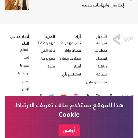
إعلامي واتهامات جديدة
الأخبار
آراء
المزيد
أخبار حسب
سياسة
كتاب عربي21
عربي21 TV
البلد
العراق
تغطيات
قضايا وآراء
عالم الفن
ليبيا
اقتصاد
مقالات مختارة
تكنولوجيا
سوريا
رياضة
أفكار
صحة
بريطانيا
صحافة
استطلاع رأي
مصر
ملفات وتقارير
لبنان
تابعنا على
هذا الموقع يستخدم ملف تعريف الارتباط
Cookie
من نحن
اتصل بنا
شروط الاستخدام
أوافق
عربي21 ، جميع الحقوق محفوظة @ 2020