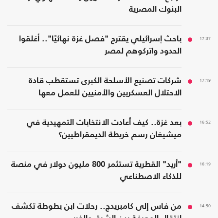
البنوك المصرية
17:37
باحث إسرائيلي يقترح "فصل غزة نهائيًا".. أغلقوا
الحدود واتركوهم لمصر
17:19
شركات تصنيع الأسلحة الكبرى تستقطب قادة
الاحتلال العسكريين والأمنيين للعمل معها
16:52
بعد غزة.. كيف أعادت الانتخابات التمهيدية في
ميشيغان رسم خريطة الديمقراطيين؟
16:19
"أريد" القطرية تستثمر 800 مليون دولار في منصة
للذكاء الاصطناعي
14:50
من فاس إلى كامبريدج.. رحلات ابن بطوطة تكشف