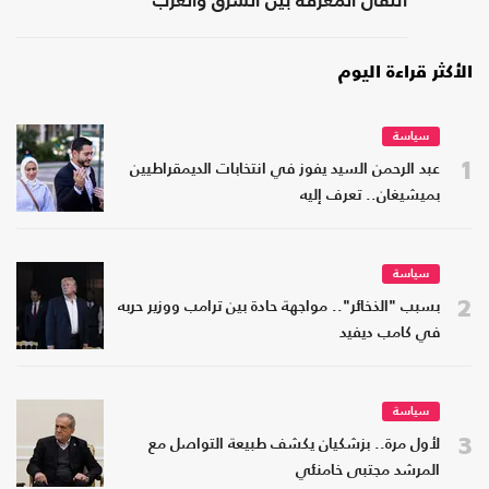
انتقال المعرفة بين الشرق والغرب
الأكثر قراءة اليوم
سياسة
1
عبد الرحمن السيد يفوز في انتخابات الديمقراطيين
بميشيغان.. تعرف إليه
سياسة
2
بسبب "الذخائر".. مواجهة حادة بين ترامب ووزير حربه
في كامب ديفيد
سياسة
3
لأول مرة.. بزشكيان يكشف طبيعة التواصل مع
المرشد مجتبى خامنئي